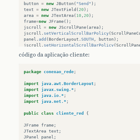
button
=
new
JButton
(
"Send"
);
text
=
new
JTextField
(
20
);
area
=
new
JTextArea
(
10
,
20
);
frame
=
new
JFrame
();
jscroll
=
new
JScrollPane
(
area
);
jscroll
.
setVerticalScrollBarPolicy
(
ScrollPaneC
panel
.
add
(
BorderLayout
.
SOUTH
,
button
);
jscroll
.
setHorizontalScrollBarPolicy
(
ScrollPan
panel
.
add
(
BorderLayout
.
NORTH
,
text
);
código da aplicação cliente:
panel
.
add
(
BorderLayout
.
CENTER
,
jscroll
);
frame
.
getContentPane
().
add
(
BorderLayout
.
CENTER
button
.
addActionListener
(
new
pressionar_botao
(
package
conexao_rede
;
frame
.
setSize
(
400
,
300
);
frame
.
setVisible
(
true
);
import
java.awt.BorderLayout
;
setupnetwork
();
import
javax.swing.*
;
import
java.io.*
;
import
java.net.*
;
public
class
cliente_red
{
}
JFrame
frame
;
JTextArea
text
;
public
void
setupnetwork
()
{
JPanel
panel
;