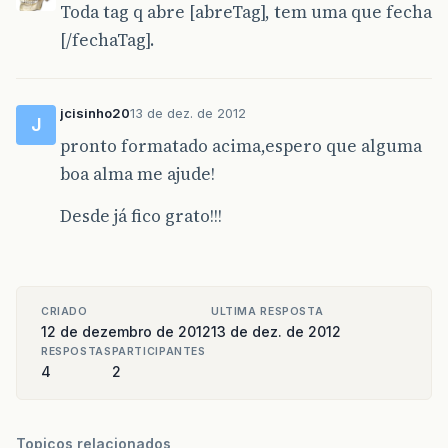
Toda tag q abre [abreTag], tem uma que fecha
writer
.
flush
();
[/fechaTag].
}
}
catch
(
IOException
e
){
catch
(
IOException
w
){
e
.
printStackTrace
();
w
.
printStackTrace
();
jcisinho20
}
13 de dez. de 2012
J
}
pronto formatado acima,espero que alguma
}
boa alma me ajude!
public
static
void
main
(
String
[]
args
){
cliente_red
cliente
=
new
cliente_red
();
}
cliente
.
gui
();
Desde já fico grato!!!
}
}
public
static
void
main
(
String
[]
args
){
}
servidor_rede
servidor
=
new
servidor_rede
();
servidor
.
go
();
CRIADO
ULTIMA RESPOSTA
}
12 de dezembro de 2012
13 de dez. de 2012
}
RESPOSTAS
PARTICIPANTES
4
2
Topicos relacionados