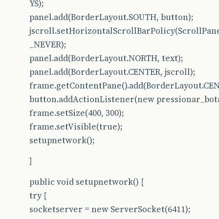
YS);
panel.add(BorderLayout.SOUTH, button);
jscroll.setHorizontalScrollBarPolicy(Scroll
_NEVER);
panel.add(BorderLayout.NORTH, text);
panel.add(BorderLayout.CENTER, jscroll);
frame.getContentPane().add(BorderLayout.CEN
button.addActionListener(new pressionar_bota
frame.setSize(400, 300);
frame.setVisible(true);
setupnetwork();
}
public void setupnetwork() {
try {
socketserver = new ServerSocket(6411);