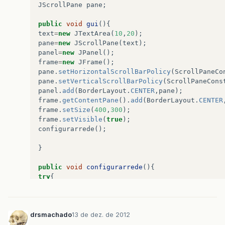
try
{
JScrollPane
pane
;
socketserver
=
new
ServerSocket
(
6411
);
while
(
true
)
{
public
void
gui
(){
socket
=
socketserver
.
accept
();
text
=
new
JTextArea
(
10
,
20
);
pane
=
new
JScrollPane
(
text
);
System
.
out
.
println
(
"conexão estabelecida na po
panel
=
new
JPanel
();
frame
=
new
JFrame
();
}
pane
.
setHorizontalScrollBarPolicy
(
ScrollPaneCo
pane
.
setVerticalScrollBarPolicy
(
ScrollPaneCons
}
catch
(
IOException
e
)
{
panel
.
add
(
BorderLayout
.
CENTER
,
pane
);
e
.
printStackTrace
();
frame
.
getContentPane
().
add
(
BorderLayout
.
CENTER
}
frame
.
setSize
(
400
,
300
);
}
frame
.
setVisible
(
true
);
configurarrede
();
public
class
pressionar_botao
implements
Actio
}
public
void
actionPerformed
(
ActionEvent
e
)
{
public
void
configurarrede
(){
try
{
Socket
socket
=
new
Socket
(
"127.0.0.1"
,
6411
);
try
{
InputStreamReader
reader
=
new
InputStreamReader
writer
=
new
PrintWriter
(
socket
.
getOutputStream
(
BufferedReader
buffer
=
new
BufferedReader
(
reade
writer
.
println
(
text
.
getText
());
drsmachado
13 de dez. de 2012
text
.
setText
(
buffer
.
readLine
());
area
.
setText
(
area
.
getText
()
+
"\n"
+
text
.
getTe