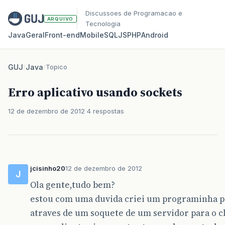
Discussoes de Programacao e
ARQUIVO
Tecnologia
Java
Geral
Front‑end
Mobile
SQL
JS
PHP
Android
GUJ
/
Java
/
Topico
Erro aplicativo usando sockets
12 de dezembro de 2012
4 respostas
jcisinho20
12 de dezembro de 2012
J
Ola gente,tudo bem?
estou com uma duvida criei um programinha p
atraves de um soquete de um servidor para o c