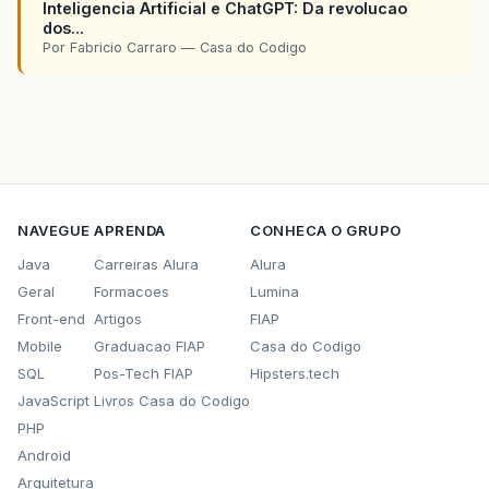
Inteligencia Artificial e ChatGPT: Da revolucao
dos...
Por Fabricio Carraro — Casa do Codigo
NAVEGUE
APRENDA
CONHECA O GRUPO
Java
Carreiras Alura
Alura
Geral
Formacoes
Lumina
Front-end
Artigos
FIAP
Mobile
Graduacao FIAP
Casa do Codigo
SQL
Pos-Tech FIAP
Hipsters.tech
JavaScript
Livros Casa do Codigo
PHP
Android
Arquitetura