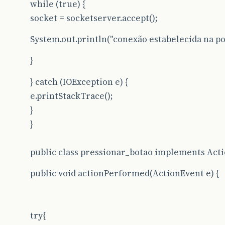
while (true) {
socket = socketserver.accept();
System.out.println("conexão estabelecida na po
}
} catch (IOException e) {
e.printStackTrace();
}
}
public class pressionar_botao implements Act
public void actionPerformed(ActionEvent e) {
try{