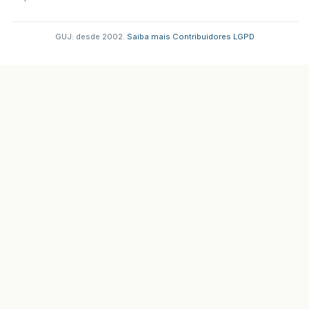
GUJ: desde 2002.
·
Saiba mais
·
Contribuidores
·
LGPD