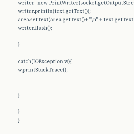
writer=new PrintWriter(socket.getOutputStre
writer.println(text.getText());
area.setText(area.getText()+ "\n" + text.getText(
writer.flush();
}
catch(IOException w){
w.printStackTrace();
}
}
}