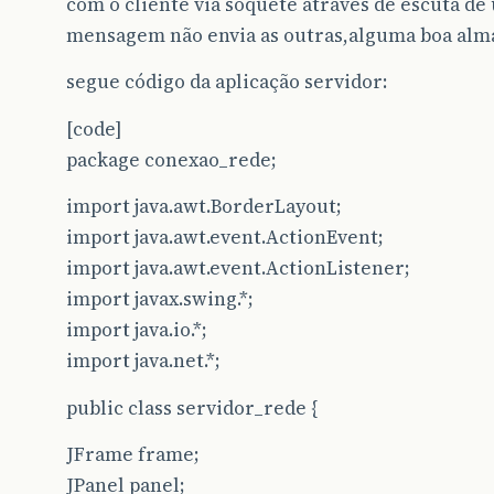
com o cliente via soquete atraves de escuta d
mensagem não envia as outras,alguma boa alma
segue código da aplicação servidor:
[code]
package conexao_rede;
import java.awt.BorderLayout;
import java.awt.event.ActionEvent;
import java.awt.event.ActionListener;
import javax.swing.*;
import java.io.*;
import java.net.*;
public class servidor_rede {
JFrame frame;
JPanel panel;