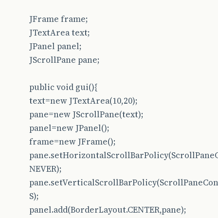
JFrame frame;
JTextArea text;
JPanel panel;
JScrollPane pane;
public void gui(){
text=new JTextArea(10,20);
pane=new JScrollPane(text);
panel=new JPanel();
frame=new JFrame();
pane.setHorizontalScrollBarPolicy(ScrollPa
NEVER);
pane.setVerticalScrollBarPolicy(ScrollPane
S);
panel.add(BorderLayout.CENTER,pane);