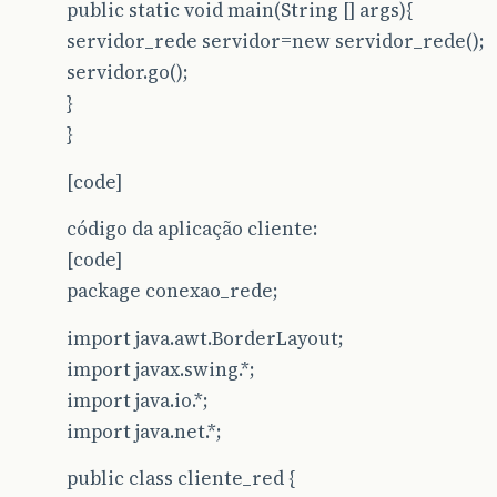
public static void main(String [] args){
servidor_rede servidor=new servidor_rede();
servidor.go();
}
}
[code]
código da aplicação cliente:
[code]
package conexao_rede;
import java.awt.BorderLayout;
import javax.swing.*;
import java.io.*;
import java.net.*;
public class cliente_red {