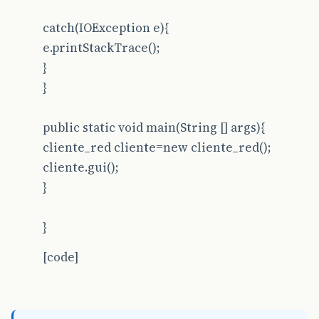
catch(IOException e){
e.printStackTrace();
}
}
public static void main(String [] args){
cliente_red cliente=new cliente_red();
cliente.gui();
}
}
[code]