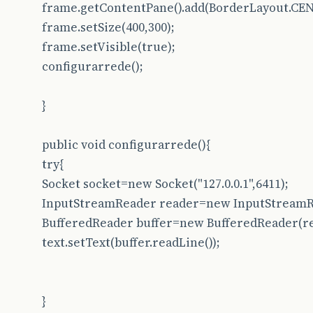
frame.getContentPane().add(BorderLayout.CEN
frame.setSize(400,300);
frame.setVisible(true);
configurarrede();
}
public void configurarrede(){
try{
Socket socket=new Socket("127.0.0.1",6411);
InputStreamReader reader=new InputStreamRe
BufferedReader buffer=new BufferedReader(re
text.setText(buffer.readLine());
}