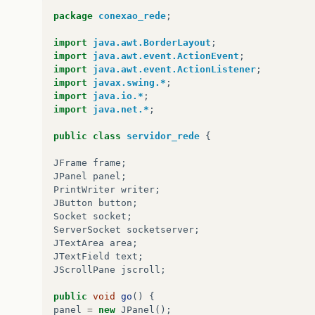
package
conexao_rede
;
import
java.awt.BorderLayout
;
import
java.awt.event.ActionEvent
;
import
java.awt.event.ActionListener
;
import
javax.swing.*
;
import
java.io.*
;
import
java.net.*
;
public
class
servidor_rede
{
JFrame
frame
;
JPanel
panel
;
PrintWriter
writer
;
JButton
button
;
Socket
socket
;
ServerSocket
socketserver
;
JTextArea
area
;
JTextField
text
;
JScrollPane
jscroll
;
public
void
go
()
{
panel
=
new
JPanel
();