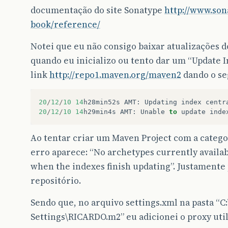
documentação do site Sonatype
http://www.son
book/reference/
Notei que eu não consigo baixar atualizações do
quando eu inicializo ou tento dar um “Update 
link
http://repo1.maven.org/maven2
dando o se
20
/
12
/
10
14
h28min52s
AMT
:
Updating
index
centr
20
/
12
/
10
14
h29min4s
AMT
:
Unable
to
update
inde
Ao tentar criar um Maven Project com a categ
erro aparece: “No archetypes currently availab
when the indexes finish updating”. Justamente
repositório.
Sendo que, no arquivo settings.xml na pasta “
Settings\RICARDO.m2” eu adicionei o proxy uti