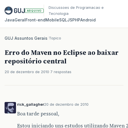
Discussoes de Programacao e
ARQUIVO
Tecnologia
Java
Geral
Front‑end
Mobile
SQL
JS
PHP
Android
GUJ
/
Assuntos Gerais
/
Topico
Erro do Maven no Eclipse ao baixar
repositório central
20 de dezembro de 2010
7 respostas
rick_gallagher
20 de dezembro de 2010
Boa tarde pessoal,
Estou iniciando uns estudos utilizando Maven 