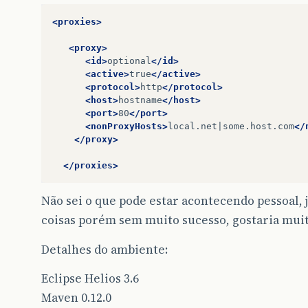
<proxies>
<proxy>
<id>
optional
</id>
<active>
true
</active>
<protocol>
http
</protocol>
<host>
hostname
</host>
<port>
80
</port>
<nonProxyHosts>
local.net|some.host.com
</
</proxy>
</proxies>
Não sei o que pode estar acontecendo pessoal, 
coisas porém sem muito sucesso, gostaria muit
Detalhes do ambiente:
Eclipse Helios 3.6
Maven 0.12.0