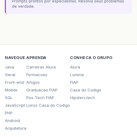
Prompts prontos por especialistas. Resolva seus problemas
de verdade.
NAVEGUE
APRENDA
CONHECA O GRUPO
Java
Carreiras Alura
Alura
Geral
Formacoes
Lumina
Front-end
Artigos
FIAP
Mobile
Graduacao FIAP
Casa do Codigo
SQL
Pos-Tech FIAP
Hipsters.tech
JavaScript
Livros Casa do Codigo
PHP
Android
Arquitetura