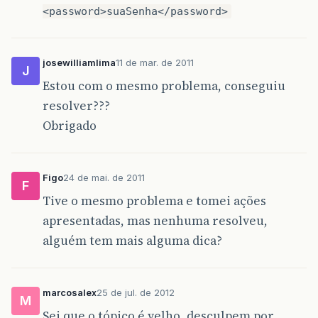
<password>suaSenha</password>
josewilliamlima
11 de mar. de 2011
J
Estou com o mesmo problema, conseguiu
resolver???
Obrigado
Figo
24 de mai. de 2011
F
Tive o mesmo problema e tomei ações
apresentadas, mas nenhuma resolveu,
alguém tem mais alguma dica?
marcosalex
25 de jul. de 2012
M
Sei que o tópico é velho, desculpem por