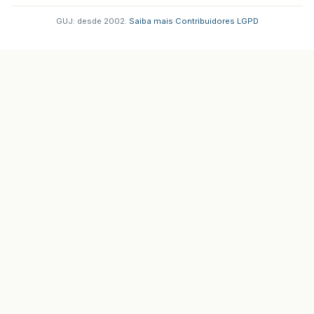
GUJ: desde 2002.
·
Saiba mais
·
Contribuidores
·
LGPD