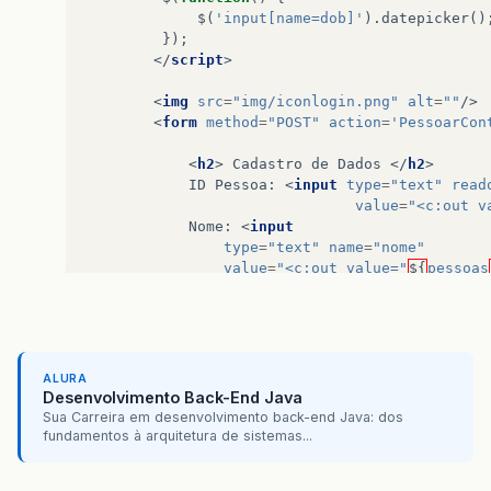
stmt
.
execute
();
$
(
'input[name=dob]'
).
datepicker
()
stmt
.
close
();
});
</
script
>
}
catch
(
Exception
ex
)
{
System
.
out
.
println
(
"Erro ao delet
<
img
src
=
"img/iconlogin.png"
alt
=
""
/>
}
<
form
method
=
"POST"
action
=
'PessoarCon
}
<
h2
>
 Cadastro de Dados 
</
h2
>
public
List
<
Pessoa
>
getPessoas
(){
            ID Pessoa: 
<
input
type
=
"text"
read
value
=
"<c:out v
String
sql
=
"SELECT * FROM pessoa"
;
            Nome: 
<
input
type
=
"text"
name
=
"nome"
try
{
value
=
"<c:out value="
${
pessoas
PreparedStatement
stmt
=
this
.
conn
.
            Email: 
<
input
ResultSet
rs
=
stmt
.
executeQuery
();
type
=
"text"
name
=
"lastName"
List
<
Pessoa
>
listaPessoa
=
new
Arra
value
=
"<c:out value="
${
pessoas
             Telefone: 
<
input
while
(
rs
.
next
())
{
type
=
"text"
name
=
"lastName"
ALURA
Pessoa
p
=
new
Pessoa
();
value
=
"<c:out value="
${
pessoas
Desenvolvimento Back-End Java
            DATA NASCIMENTO : 
<
input
Sua Carreira em desenvolvimento back-end Java: dos
p
.
setIdPessoa
(
rs
.
getInt
(
"idPess
type
=
"text"
placeholder
=
"dd/MM
fundamentos à arquitetura de sistemas...
p
.
setNome
(
rs
.
getString
(
"nome"
))
value
=
"<fmt:formatDate pattern
p
.
setEmail
(
rs
.
getString
(
"email"