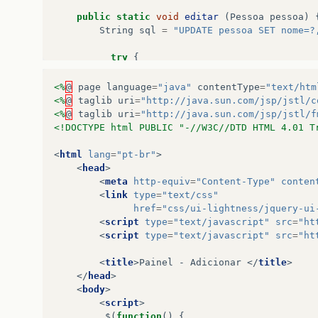
pessoa
.
setNome
(
request
.
getParameter
(
"n
pessoa
.
setEmail
(
request
.
getParameter
(
"
public
static
void
editar
(
Pessoa
pessoa
)
String
idPessoa
=
request
.
getParameter
String
sql
=
"UPDATE pessoa SET nome=?
if
(
idPessoa
==
null
||
idPessoa
.
isEmp
{
try
{
dao
.
cadastrar
(
pessoa
);
PreparedStatement
stmt
=
conn
.
prep
}
stmt
.
setString
(
1
,
pessoa
.
getNome
(
<%
@
page
language
=
"java"
contentType
=
"text/htm
else
stmt
.
setString
(
2
,
pessoa
.
getEmail
<%
@
taglib
uri
=
"http://java.sun.com/jsp/jstl/c
{
stmt
.
setString
(
3
,
pessoa
.
getTelef
<%
@
taglib
uri
=
"http://java.sun.com/jsp/jstl/f
pessoa
.
setIdPessoa
(
Integer
.
parseIn
stmt
.
setDate
(
4
,
pessoa
.
getDatan
<!DOCTYPE html PUBLIC "-//W3C//DTD HTML 4.01 T
PessoaDAO
.
editar
(
pessoa
);
}
stmt
.
execute
();
<
html
lang
=
"pt-br"
>
RequestDispatcher
view
=
request
.
getRe
stmt
.
close
();
<
head
>
request
.
setAttribute
(
"pessoas"
,
dao
.
ge
}
catch
(
Exception
ex
)
{
<
meta
http-equiv
=
"Content-Type"
conten
view
.
forward
(
request
,
response
);
System
.
out
.
println
(
"Erro ao inser
<
link
type
=
"text/css"
}
}
href
=
"css/ui-lightness/jquery-ui
}
}
<
script
type
=
"text/javascript"
src
=
"ht
<
script
type
=
"text/javascript"
src
=
"ht
public
static
void
excluir
(
int
idPessoa
){
String
sql
=
"DELECT FROM pessoa WHERE
<
title
>
Painel - Adicionar 
</
title
>
+
"(?)"
;
</
head
>
try
{
<
body
>
PreparedStatement
stmt
=
conn
.
prep
<
script
>
stmt
.
setInt
(
1
,
idPessoa
);
$
(
function
()
{