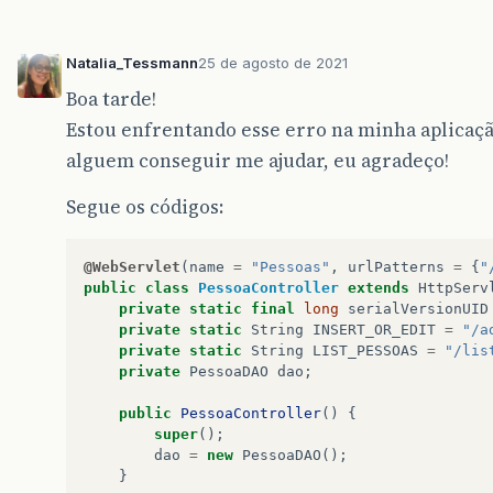
Natalia_Tessmann
25 de agosto de 2021
Boa tarde!
Estou enfrentando esse erro na minha aplicaç
alguem conseguir me ajudar, eu agradeço!
Segue os códigos:
@WebServlet
(
name
=
"Pessoas"
,
urlPatterns
=
{
"
public
class
PessoaController
extends
HttpServ
private
static
final
long
serialVersionUID
private
static
String
INSERT_OR_EDIT
=
"/a
private
static
String
LIST_PESSOAS
=
"/lis
private
PessoaDAO
dao
;
public
PessoaController
()
{
super
();
dao
=
new
PessoaDAO
();
}