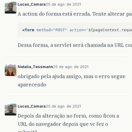
Lucas_Camara
25 de ago. de 2021
A action do forma está errada. Tente alterar pa
<form
method=
"POST"
action=
'
${
pageContext
.
requ
Dessa forma, a servlet será chamada na URL co
Natalia_Tessmann
25 de ago. de 2021
obrigado pela ajuda amigo, mas o erro segue
aparecendo
Lucas_Camara
25 de ago. de 2021
Depois da alteração no form, como ficou a
URL do navegador depois que vc fez o