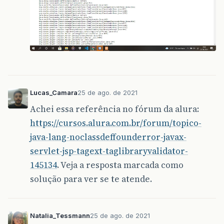
Lucas_Camara
25 de ago. de 2021
Achei essa referência no fórum da alura:
https://cursos.alura.com.br/forum/topico-
java-lang-noclassdeffounderror-javax-
servlet-jsp-tagext-taglibraryvalidator-
145134
. Veja a resposta marcada como
solução para ver se te atende.
Natalia_Tessmann
25 de ago. de 2021