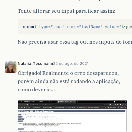
if
(
rs
.
next
())
{
Tente alterar seu input para ficar assim:
pessoa
.
setIdPessoa
(
rs
.
getInt
(
"i
pessoa
.
setNome
(
rs
.
getString
(
"no
pessoa
.
setEmail
(
rs
.
getString
(
"e
<input
type=
"text"
name=
"lastName"
value=
"
${
pe
pessoa
.
setTelefone
(
rs
.
getString
pessoa
.
setDatanascimento
(
rs
.
get
Não precisa usar essa tag out nos inputs do for
}
}
catch
(
Exception
e
)
{
e
.
printStackTrace
();
}
Natalia_Tessmann
25 de ago. de 2021
return
pessoa
;
Obrigado! Realmente o erro desapareceu,
}
porém ainda não está rodando a aplicação,
}
como deveria…