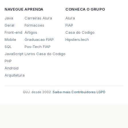
NAVEGUE
APRENDA
CONHECA O GRUPO
Java
Carreiras Alura
Alura
Geral
Formacoes
FIAP
Front-end
Artigos
Casa do Codigo
Mobile
Graduacao FIAP
Hipsters.tech
SQL
Pos-Tech FIAP
JavaScript
Livros Casa do Codigo
PHP
Android
Arquitetura
GUJ: desde 2002.
·
Saiba mais
·
Contribuidores
·
LGPD