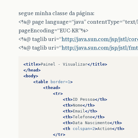
segue minha classe da página:
<%@ page language=“java” contentType=“text/
pageEncoding=“EUC-KR”%>
<%@ taglib uri=“
http://java.sun.com/jsp/jstl/cor
<%@ taglib uri=“
http://java.sun.com/jsp/jstl/fm
<title>
Painel
-
Visualizar
</title>
</head>
<body>
<table
border=
1
>
<thead>
<tr>
<th>
ID
Pessoa
</th>
<th>
Nome
</th>
<th>
Email
</th>
<th>
Telefone
</th>
<th>
Data
Nascimento
</th>
<th
colspan=
2
>
Action
</th>
</tr>