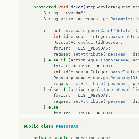
protected
void
doGet
(
HttpServletRequest
re
String
forward
=
""
;
String
action
=
request
.
getParameter
(
"
if
(
action
.
equalsIgnoreCase
(
"delete"
))
int
idPessoa
=
Integer
.
parseInt
(
re
PessoaDAO
.
excluir
(
idPessoa
);
forward
=
LIST_PESSOAS
;
request
.
setAttribute
(
"pessoas"
,
da
}
else
if
(
action
.
equalsIgnoreCase
(
"ed
forward
=
INSERT_OR_EDIT
;
int
idPessoa
=
Integer
.
parseInt
(
re
Pessoa
pessoa
=
dao
.
getPessoabyID
(
request
.
setAttribute
(
"pessoas"
,
pe
}
else
if
(
action
.
equalsIgnoreCase
(
"li
forward
=
LIST_PESSOAS
;
request
.
setAttribute
(
"pessoas"
,
da
}
else
{
forward
=
INSERT_OR_EDIT
;
}
public
class
PessoaDAO
{
RequestDispatcher
view
=
request
.
getRe
view
.
forward
(
request
,
response
);
private
static
Connection
conn
;