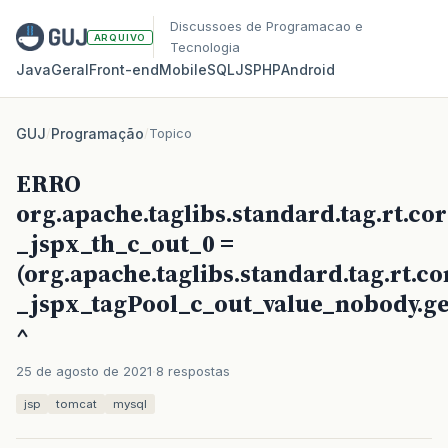
Discussoes de Programacao e
ARQUIVO
Tecnologia
Java
Geral
Front‑end
Mobile
SQL
JS
PHP
Android
GUJ
/
Programação
/
Topico
ERRO
org.apache.taglibs.standard.tag.rt.co
_jspx_th_c_out_0 =
(org.apache.taglibs.standard.tag.rt.c
_jspx_tagPool_c_out_value_nobody.get(
^
25 de agosto de 2021
8 respostas
jsp
tomcat
mysql