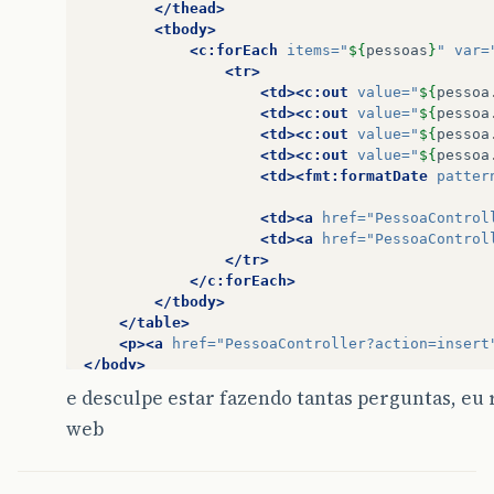
</thead>
<tbody>
<c:forEach
items=
"
${
pessoas
}
"
var=
<tr>
<td><c:out
value=
"
${
pessoa
<td><c:out
value=
"
${
pessoa
<td><c:out
value=
"
${
pessoa
<td><c:out
value=
"
${
pessoa
<td><fmt:formatDate
patter
<td><a
href=
"PessoaControl
<td><a
href=
"PessoaControl
</tr>
</c:forEach>
</tbody>
</table>
<p><a
href=
"PessoaController?action=insert
</body>
e desculpe estar fazendo tantas perguntas, e
web