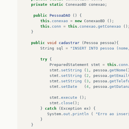
}
private
static
ConexaoBD
conexao
;
protected
void
doPost
(
HttpServletRequest
r
public
PessoaDAO
()
{
Pessoa
pessoa
=
new
Pessoa
();
this
.
conexao
=
new
ConexaoBD
();
pessoa
.
setNome
(
request
.
getParameter
(
"n
this
.
conn
=
this
.
conexao
.
getConexao
()
pessoa
.
setEmail
(
request
.
getParameter
(
"
}
pessoa
.
setTelefone
(
request
.
getParamete
try
{
public
void
cadastrar
(
Pessoa
pessoa
){
Date
datanascimento
=
null
;
String
sql
=
"INSERT INTO pessoa (nome
String
teste
=
request
.
getParamete
System
.
out
.
println
(
teste
);
try
{
if
(
request
.
getParameter
(
"dob"
)
!=
nu
PreparedStatement
stmt
=
this
.
conn
datanascimento
=
new
SimpleDat
stmt
.
setString
(
1
,
pessoa
.
getNome
(
}
stmt
.
setString
(
2
,
pessoa
.
getEmail
else
{
stmt
.
setString
(
3
,
pessoa
.
getTelef
datanascimento
=
null
;
stmt
.
setDate
(
4
,
pessoa
.
getDatan
}
stmt
.
execute
();
pessoa
.
getDatanascimento
();
stmt
.
close
();
}
catch
(
ParseException
e
)
{
}
catch
(
Exception
ex
)
{
e
.
printStackTrace
();
System
.
out
.
println
(
"Erro ao inser
}
}
pessoa
.
setTelefone
(
request
.
getParamete
}