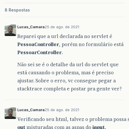
p
.
setTelefone
(
rs
.
getString
(
"tel
<
input
type
=
"submit"
value
=
"Submi
p
.
setDatanascimento
(
rs
.
getDate
(
</
form
>
8 Respostas
listaPessoa
.
add
(
p
);
</
html
>
Lucas_Camara
25 de ago. de 2021
}
return
listaPessoa
;
Reparei que a url declarada no servlet é
PessoaController
, porém no formulário está
}
catch
(
Exception
ex
)
{
System
.
out
.
println
(
"Erro ao busc
PessoarController
.
}
return
null
;
Não sei se é o detalhe da url do servlet que
}
está causando o problema, mas é preciso
ajustar. Sobre o erro, vc consegue pegar a
public
Pessoa
getPessoabyID
(
int
idPessoa
)
stacktrace completa e postar pra gente ver?
Pessoa
pessoa
=
new
Pessoa
();
String
sql
=
"SELECT * FROM pessoa W
Lucas_Camara
25 de ago. de 2021
try
{
PreparedStatement
stmt
=
this
.
conn
.
Verificando seu html, talvez o problema possa s
ResultSet
rs
=
stmt
.
executeQuery
();
out
misturadas com as aspas do
input
.
stmt
.
setInt
(
1
,
idPessoa
);