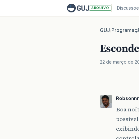
Discussoe
ARQUIVO
GUJ
Programaç
/
Esconde
22 de março de 2
Robsonn
Boa noit
possível
exibind
control