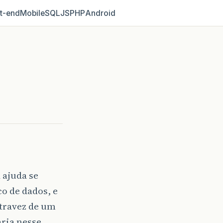
t‑end
Mobile
SQL
JS
PHP
Android
 ajuda se
co de dados, e
travez de um
ria nesse