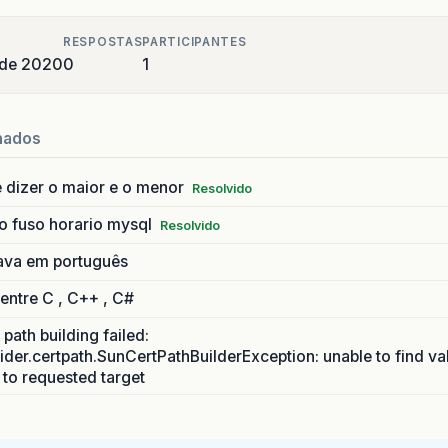
RESPOSTAS
PARTICIPANTES
 de 2020
0
1
nados
 dizer o maior e o menor
Resolvido
o fuso horario mysql
Resolvido
ava em português
 entre C , C++ , C#
path building failed:
ider.certpath.SunCertPathBuilderException: unable to find va
h to requested target