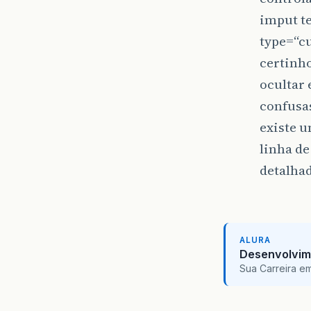
imput t
type=“cu
certinho
ocultar 
confusas
existe 
linha de
detalha
ALURA
Desenvolvim
Sua Carreira e