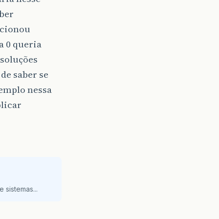
ber
ncionou
a 0 queria
 soluções
de saber se
xemplo nessa
licar
 sistemas...