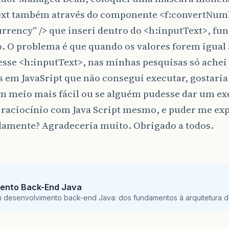
ext também através do componente <f:convertNum
rrency” /> que inseri dentro do <h:inputText>, fu
. O problema é que quando os valores forem igual 
esse <h:inputText>, nas minhas pesquisas só achei
 em JavaSript que não consegui executar, gostaria 
um meio mais fácil ou se alguém pudesse dar um e
 raciocínio com Java Script mesmo, e puder me exp
damente? Agradeceria muito. Obrigado a todos.
ento Back-End Java
m desenvolvimento back-end Java: dos fundamentos à arquitetura de