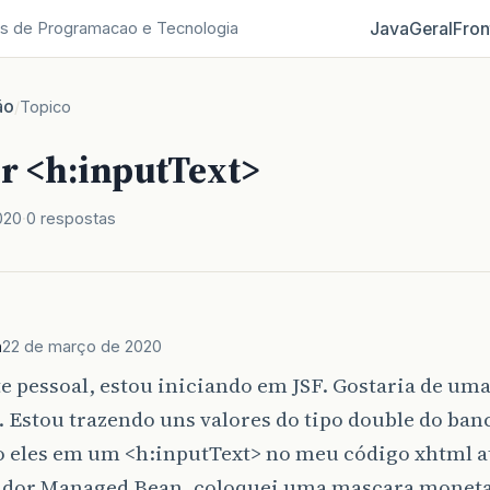
Java
Geral
Fron
s de Programacao e Tecnologia
ão
/
Topico
r <h:inputText>
020
0 respostas
n
22 de março de 2020
e pessoal, estou iniciando em JSF. Gostaria de uma
. Estou trazendo uns valores do tipo double do ban
o eles em um <h:inputText> no meu código xhtml a
ador Managed Bean, coloquei uma mascara moneta