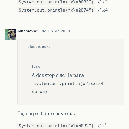
; // x³
System.out.println(“x\u00B3”)
; // x4
System.out.println(“x\u2074”)
Alkamavo
25 de jun. de 2008
alucardeck:
fasc:
é desktop e seria para
system.out.println(x2+x3+x4
ou x5)
faça oq o Bruno postou…
; // x²
System.out.println(“x\u00B2”)