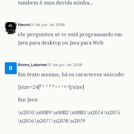
tambem é uma duvida minha…
Necro
24 de jun. de 2008
ele perguntou se vc está programando em
Java para desktop ou Java para Web
Bruno_Laturner
25 de jun. de 2008
B
Em texto mesmo, há os caracteres unicode:
[size=24]⁰ ¹ ² ³ ⁴ ⁵ ⁶ ⁷ ⁸ ⁹[/size]
Em Java:
\u2070 \u00B9 \u00B2 \u00B3 \u2074 \u2075
\u2076 \u2077 \u2078 \u2079