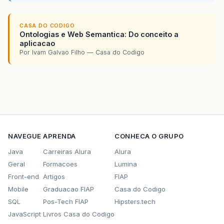
CASA DO CODIGO
Ontologias e Web Semantica: Do conceito a
aplicacao
Por Ivam Galvao Filho — Casa do Codigo
NAVEGUE
APRENDA
CONHECA O GRUPO
Java
Carreiras Alura
Alura
Geral
Formacoes
Lumina
Front-end
Artigos
FIAP
Mobile
Graduacao FIAP
Casa do Codigo
SQL
Pos-Tech FIAP
Hipsters.tech
JavaScript
Livros Casa do Codigo