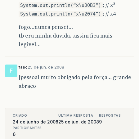
; // x³
System.out.println(“x\u00B3”)
; // x4
System.out.println(“x\u2074”)
fogo…nunca pensei…
tb era minha duvida…assim fica mais
legivel…
fasc
25 de jun. de 2008
F
[pessoal muito obrigado pela força… grande
abraço
CRIADO
ULTIMA RESPOSTA
RESPOSTAS
24 de junho de 2008
25 de jun. de 2008
9
PARTICIPANTES
6