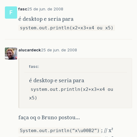
fasc
25 de jun. de 2008
F
é desktop e seria para
system.out.println(x2+x3+x4 ou x5)
alucardeck
25 de jun. de 2008
fasc:
é desktop e seria para
system.out.println(x2+x3+x4 ou
x5)
faça oq o Bruno postou…
; // x²
System.out.println(“x\u00B2”)