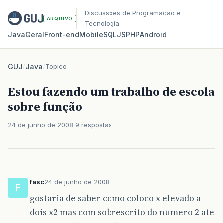
Discussoes de Programacao e
ARQUIVO
Tecnologia
Java
Geral
Front‑end
Mobile
SQL
JS
PHP
Android
GUJ
/
Java
/
Topico
Estou fazendo um trabalho de escola
sobre função
24 de junho de 2008
9 respostas
fasc
24 de junho de 2008
F
gostaria de saber como coloco x elevado a
dois x2 mas com sobrescrito do numero 2 ate