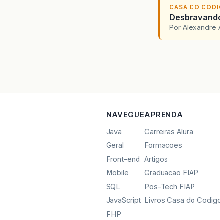
CASA DO COD
Desbravando 
Por Alexandre 
NAVEGUE
APRENDA
Java
Carreiras Alura
Geral
Formacoes
Front-end
Artigos
Mobile
Graduacao FIAP
SQL
Pos-Tech FIAP
JavaScript
Livros Casa do Codig
PHP