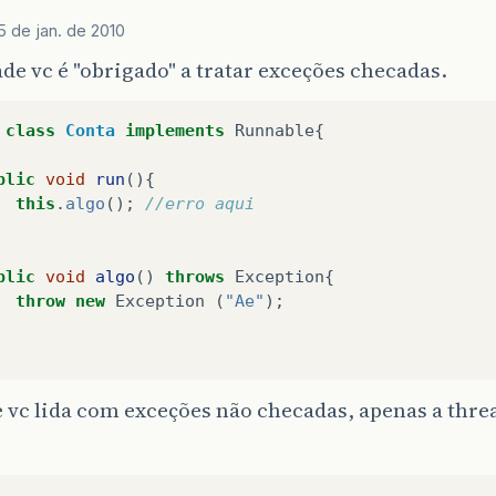
5 de jan. de 2010
de vc é "obrigado" a tratar exceções checadas.
class
Conta
implements
Runnable
{
blic
void
run
(){
this
.
algo
();
//erro aqui
blic
void
algo
()
throws
Exception
{
throw
new
Exception
(
"Ae"
);
 vc lida com exceções não checadas, apenas a thre