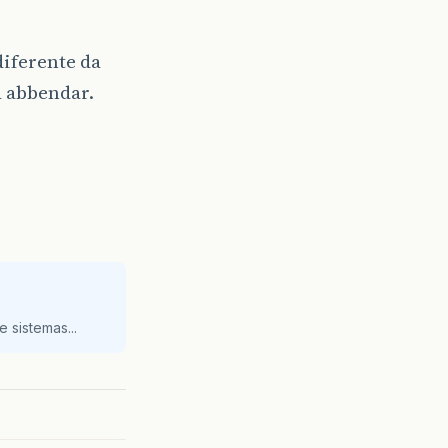
diferente da
á abbendar.
 sistemas...