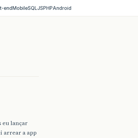
t‑end
Mobile
SQL
JS
PHP
Android
 eu lançar
i arrear a app