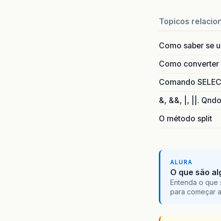
Topicos relacio
Como saber se 
Como converter i
Comando SELECT 
&, &&, |, ||. Qnd
O método split
ALURA
O que são al
Entenda o que 
para começar 