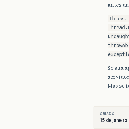
antes da
Thread
Thread.
uncaugh
throwab
excepti
Se sua a
servidor
Mas se f
CRIADO
15 de janeiro