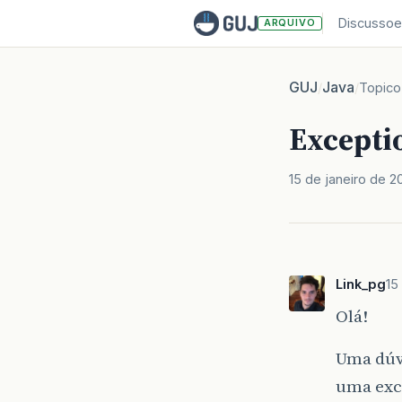
Discussoe
ARQUIVO
GUJ
Java
/
/
Topico
Excepti
15 de janeiro de 2
Link_pg
15
Olá!
Uma dúv
uma exce