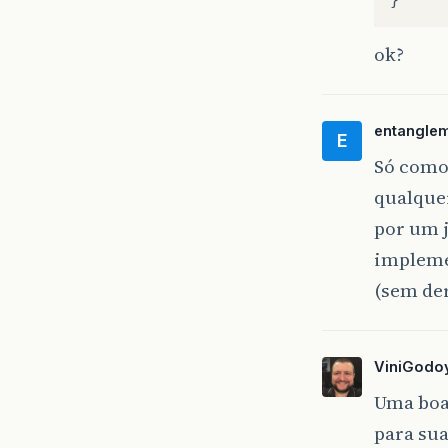
ok?
entangle
E
Só como 
qualque
por um j
impleme
(sem der
ViniGodo
Uma boa
para sua