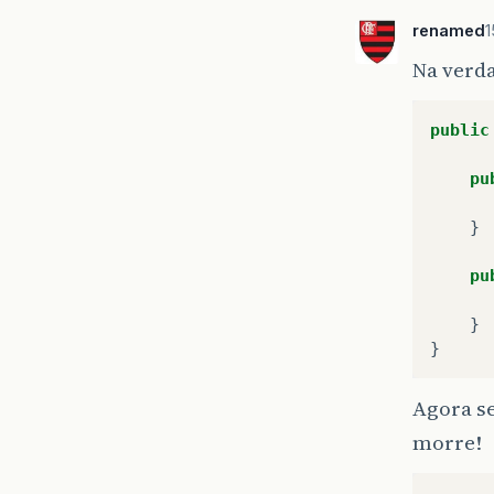
renamed
1
Na verda
public
pu
}
pu
}
}
Agora se
morre!