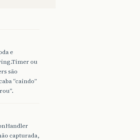
oda e
wing.Timer ou
ers são
caba “caindo”
rou”.
ionHandler
 não capturada,