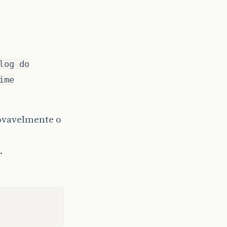
log do
ime
rovavelmente o
.