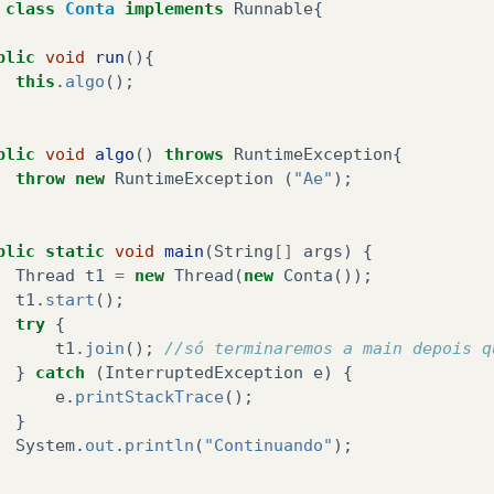
class
Conta
implements
Runnable
{
blic
void
run
(){
this
.
algo
();
blic
void
algo
()
throws
RuntimeException
{
throw
new
RuntimeException
(
"Ae"
);
blic
static
void
main
(
String
[]
args
)
{
Thread
t1
=
new
Thread
(
new
Conta
());
t1
.
start
();
try
{
t1
.
join
();
//só terminaremos a main depois q
}
catch
(
InterruptedException
e
)
{
e
.
printStackTrace
();
}
System
.
out
.
println
(
"Continuando"
);