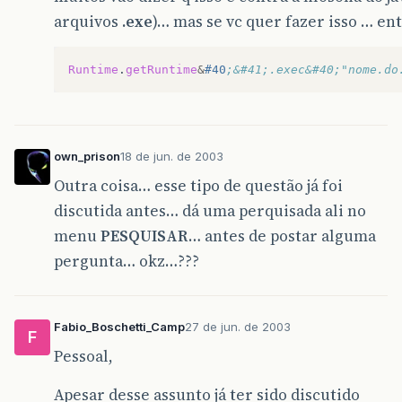
arquivos
.exe
)… mas se vc quer fazer isso … e
Runtime
.
getRuntime
&
#40
;&#41;.exec&#40;"nome.do
own_prison
18 de jun. de 2003
Outra coisa… esse tipo de questão já foi
discutida antes… dá uma perquisada ali no
menu
PESQUISAR
… antes de postar alguma
pergunta… okz…???
Fabio_Boschetti_Camp
27 de jun. de 2003
F
Pessoal,
Apesar desse assunto já ter sido discutido