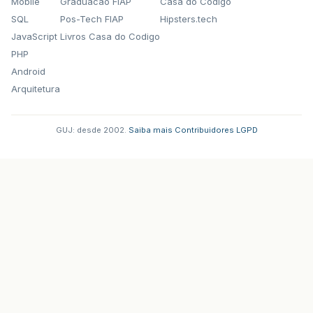
Mobile
Graduacao FIAP
Casa do Codigo
SQL
Pos-Tech FIAP
Hipsters.tech
JavaScript
Livros Casa do Codigo
PHP
Android
Arquitetura
GUJ: desde 2002.
·
Saiba mais
·
Contribuidores
·
LGPD