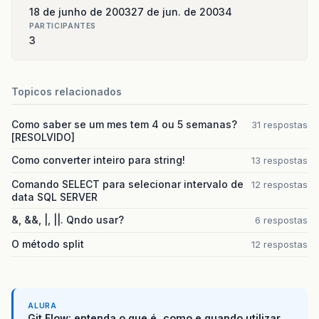
18 de junho de 2003
27 de jun. de 2003
4
PARTICIPANTES
3
Topicos relacionados
Como saber se um mes tem 4 ou 5 semanas?
31 respostas
[RESOLVIDO]
Como converter inteiro para string!
13 respostas
Comando SELECT para selecionar intervalo de
12 respostas
data SQL SERVER
&, &&, |, ||. Qndo usar?
6 respostas
O método split
12 respostas
ALURA
Git Flow: entenda o que é, como e quando utilizar