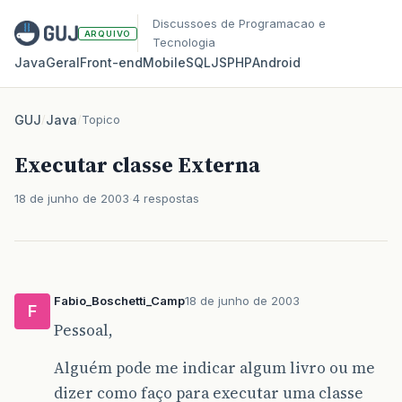
Discussoes de Programacao e
ARQUIVO
Tecnologia
Java
Geral
Front‑end
Mobile
SQL
JS
PHP
Android
GUJ
/
Java
/
Topico
Executar classe Externa
18 de junho de 2003
4 respostas
Fabio_Boschetti_Camp
18 de junho de 2003
F
Pessoal,
Alguém pode me indicar algum livro ou me
dizer como faço para executar uma classe