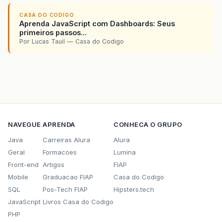
CASA DO CODIGO
Aprenda JavaScript com Dashboards: Seus
primeiros passos...
Por Lucas Tauil — Casa do Codigo
NAVEGUE
APRENDA
CONHECA O GRUPO
Java
Carreiras Alura
Alura
Geral
Formacoes
Lumina
Front-end
Artigos
FIAP
Mobile
Graduacao FIAP
Casa do Codigo
SQL
Pos-Tech FIAP
Hipsters.tech
JavaScript
Livros Casa do Codigo
PHP