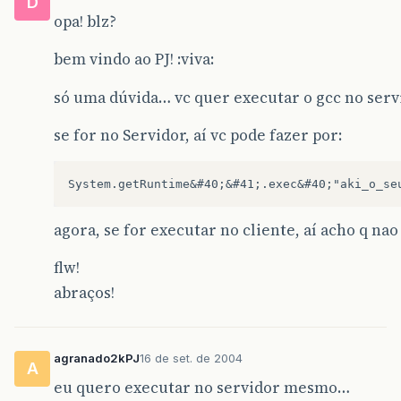
D
opa! blz?
bem vindo ao PJ! :viva:
só uma dúvida… vc quer executar o gcc no serv
se for no Servidor, aí vc pode fazer por:
agora, se for executar no cliente, aí acho q na
flw!
abraços!
agranado2kPJ
16 de set. de 2004
A
eu quero executar no servidor mesmo…