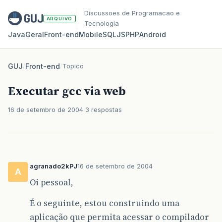
Discussoes de Programacao e
ARQUIVO
Tecnologia
Java
Geral
Front‑end
Mobile
SQL
JS
PHP
Android
GUJ
/
Front-end
/
Topico
Executar gcc via web
16 de setembro de 2004
3 respostas
agranado2kPJ
16 de setembro de 2004
A
Oi pessoal,
É o seguinte, estou construindo uma
aplicação que permita acessar o compilador