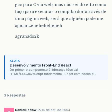
gcc para C via web, mas não sei direito como
faço para executar o compilardor através de
uma página web, será que alguém pode me
ajudar…eheheheheheh
agranado2k
ALURA
Desenvolvimento Front-End React
Do primeiro componente à liderança técnica!
HTML/CSS/JavaScript fundamental, React com hooks e...
3 Respostas
DanielBadawiPJ
16 de set. de 2004