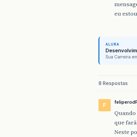
mensagem
eu estou
ALURA
Desenvolvim
Sua Carreira e
8 Respostas
feliperod
F
Quando v
que farã
Neste po