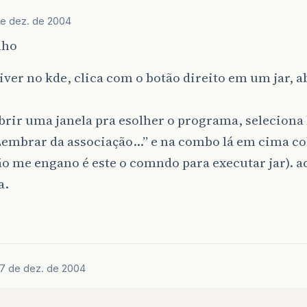
de dez. de 2004
nho
tiver no kde, clica com o botão direito em um jar, 
abrir uma janela pra esolher o programa, seleciona 
embrar da associação…” e na combo lá em cima col
ão me engano é este o comndo para executar jar). a
a.
17 de dez. de 2004