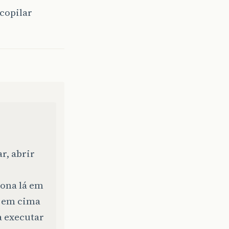
 copilar
r, abrir
iona lá em
á em cima
a executar