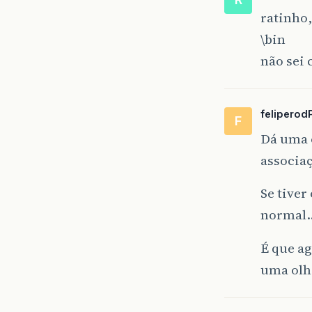
ratinho,
\bin
não sei
feliperod
F
Dá uma 
associa
Se tiver
normal
É que a
uma olh