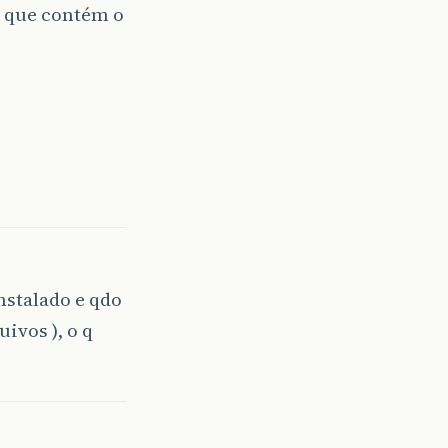
se que contém o
nstalado e qdo
ivos ), o q