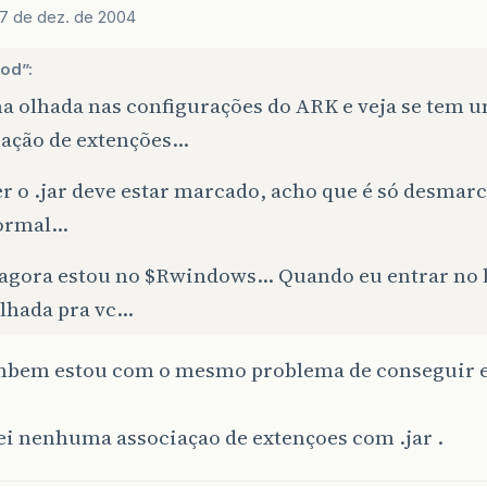
17 de dez. de 2004
rod”:
a olhada nas configurações do ARK e veja se tem 
iação de extenções…
er o .jar deve estar marcado, acho que é só desmarc
normal…
 agora estou no $Rwindows… Quando eu entrar no 
lhada pra vc…
bem estou com o mesmo problema de conseguir ex
ei nenhuma associaçao de extençoes com .jar .