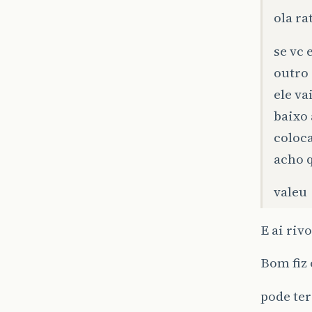
ola ra
se vc 
outro
ele va
baixo
coloca
acho q
valeu
E ai rivo
Bom fiz 
pode ter