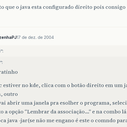
to que o java esta configurado direito pois consigo
zenhaPJ
17 de dez. de 2004
”:
”:
ratinho
c estiver no kde, clica com o botão direito em um ja
, outro
vai abrir uma janela pra esolher o programa, selec
xo a opção “Lembrar da associação…” e na combo l
oca java -jar(se não me engano é este o comndo par