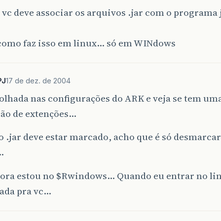
 vc deve associar os arquivos .jar com o programa 
 como faz isso em linux… só em WINdows
PJ
17 de dez. de 2004
olhada nas configurações do ARK e veja se tem um
ção de extenções…
 o .jar deve estar marcado, acho que é só desmarcar 
…
gora estou no $Rwindows… Quando eu entrar no li
ada pra vc…