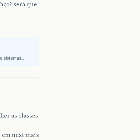
faço? será que
 sistemas...
her as classes
ar em next mais