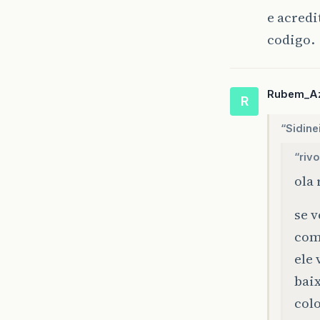
e acredi
codigo.
Rubem_A
R
“Sidinei
“rivo
ola 
se v
com
ele 
bai
col