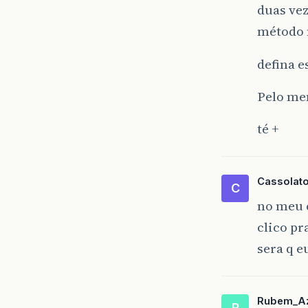
duas vez
método
defina e
Pelo me
té +
Cassolat
C
no meu c
clico pr
sera q e
Rubem_A
R