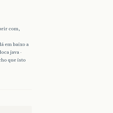
abrir com,
lá em baixo a
oca java -
cho que isto