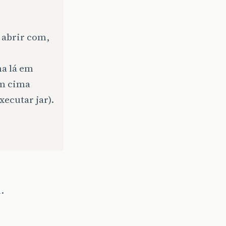
, abrir com,
na lá em
em cima
xecutar jar).
.