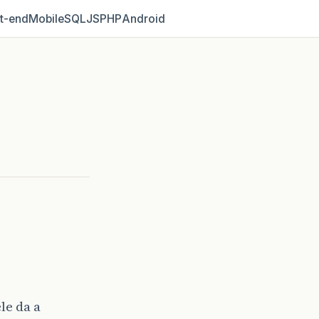
t‑end
Mobile
SQL
JS
PHP
Android
le da a