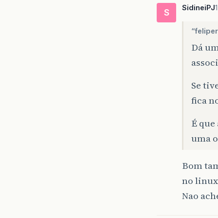
SidineiPJ
S
“felipe
Dá um
assoc
Se tiv
fica 
É que
uma o
Bom tam
no linux
Nao ach