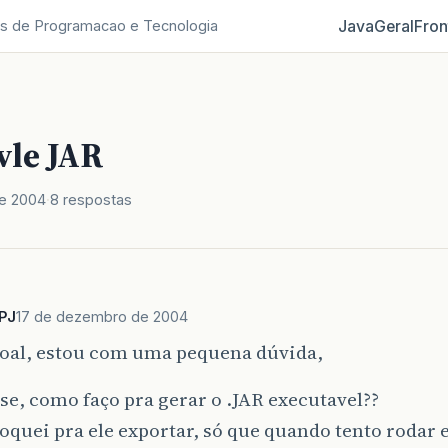
Java
Geral
Fron
s de Programacao e Tecnologia
vle JAR
e 2004
8 respostas
aPJ
17 de dezembro de 2004
soal, estou com uma pequena dúvida,
se, como faço pra gerar o .JAR executavel??
loquei pra ele exportar, só que quando tento rodar e