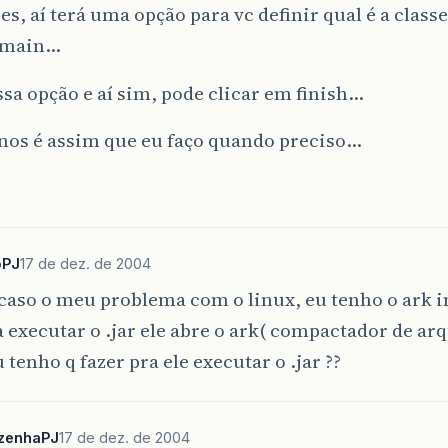
es, aí terá uma opção para vc definir qual é a clas
 main…
ssa opção e aí sim, pode clicar em finish…
nos é assim que eu faço quando preciso…
oPJ
17 de dez. de 2004
aso o meu problema com o linux, eu tenho o ark i
a executar o .jar ele abre o ark( compactador de arqu
u tenho q fazer pra ele executar o .jar ??
zenhaPJ
17 de dez. de 2004