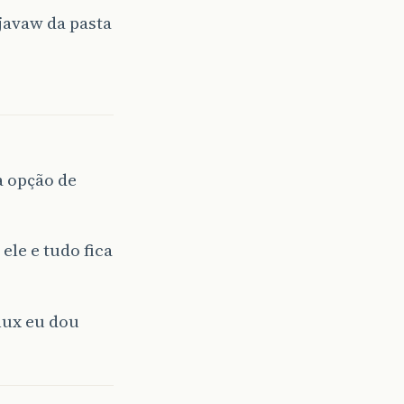
javaw da pasta
a opção de
ele e tudo fica
nux eu dou