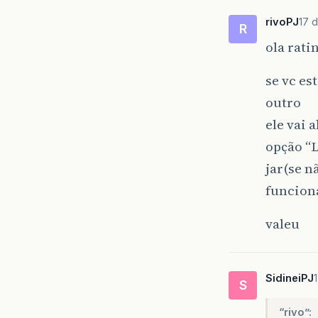
rivoPJ
17 
R
ola rati
se vc es
outro
ele vai 
opção “L
jar(se n
funcion
valeu
SidineiPJ
S
“rivo”: