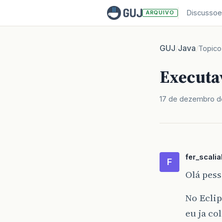
Discussoe
ARQUIVO
GUJ
Java
/
/
Topico
Executa
17 de dezembro d
fer_scali
F
Olá pes
No Eclip
eu ja co