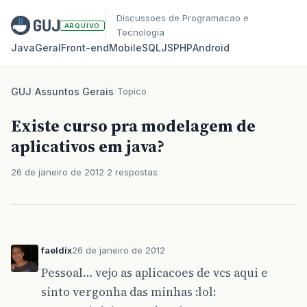
Discussoes de Programacao e
ARQUIVO
Tecnologia
Java
Geral
Front‑end
Mobile
SQL
JS
PHP
Android
GUJ
/
Assuntos Gerais
/
Topico
Existe curso pra modelagem de
aplicativos em java?
26 de janeiro de 2012
2 respostas
faeldix
26 de janeiro de 2012
Pessoal… vejo as aplicacoes de vcs aqui e
sinto vergonha das minhas :lol: