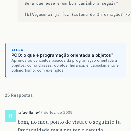
Será
que
esse
é
um
bom
caminho
a
seguir
?
[
b
]
Alguém
ai
já
fez
Sistema
de
Informação
?
[
/b
ALURA
POO: o que é programação orientada a objetos?
Aprenda os conceitos básicos da programação orientada a
objetos, como classes, objetos, herança, encapsulamento e
polimorfismo, com exemplos.
25 Respostas
rafaellbmw
17 de fev. de 2009
R
bom, no meu ponto de vista e o seguinte tu
faz faculdade mais pra ter o canudo…