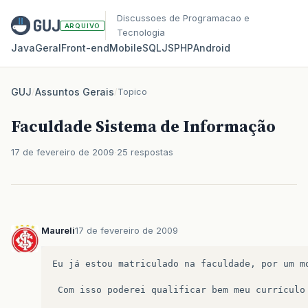
Discussoes de Programacao e
ARQUIVO
Tecnologia
Java
Geral
Front‑end
Mobile
SQL
JS
PHP
Android
GUJ
/
Assuntos Gerais
/
Topico
Faculdade Sistema de Informação
17 de fevereiro de 2009
25 respostas
Maureli
17 de fevereiro de 2009
Eu
já
estou
matriculado
na
faculdade
,
por
um
m
Com
isso
poderei
qualificar
bem
meu
currículo