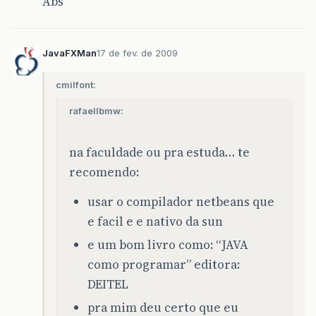
Abs
JavaFXMan
17 de fev. de 2009
cmilfont:
rafaellbmw:
na faculdade ou pra estuda… te
recomendo:
usar o compilador netbeans que
e facil e e nativo da sun
e um bom livro como: “JAVA
como programar” editora:
DEITEL
pra mim deu certo que eu