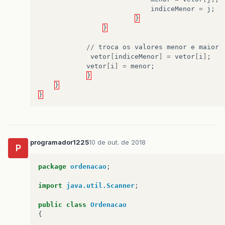
indiceMenor
=
j
;
}
}
//
troca
os
valores
menor
e
maior
vetor
[
indiceMenor
]
=
vetor
[
i
]
;
vetor
[
i
]
=
menor
;
}
}
}
programador1225
10 de out. de 2018
P
package
ordenacao
;
import
java.util.Scanner
;
public
class
Ordenacao
{