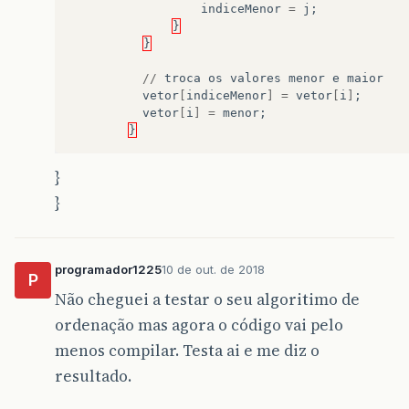
indiceMenor
=
j
;
}
}
//
troca
os
valores
menor
e
maior
vetor
[
indiceMenor
]
=
vetor
[
i
]
;
vetor
[
i
]
=
menor
;
}
}
}
programador1225
10 de out. de 2018
P
Não cheguei a testar o seu algoritimo de
ordenação mas agora o código vai pelo
menos compilar. Testa ai e me diz o
resultado.