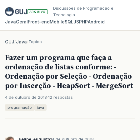
Discussoes de Programacao e
ARQUIVO
Tecnologia
Java
Geral
Front‑end
Mobile
SQL
JS
PHP
Android
GUJ
/
Java
/
Topico
Fazer um programa que faça a
ordenação de listas conforme: -
Ordenação por Seleção - Ordenação
por Inserção - HeapSort - MergeSort
4 de outubro de 2018
12 respostas
programação
java
Felipe_Augusto1
4 de outubro de 2018