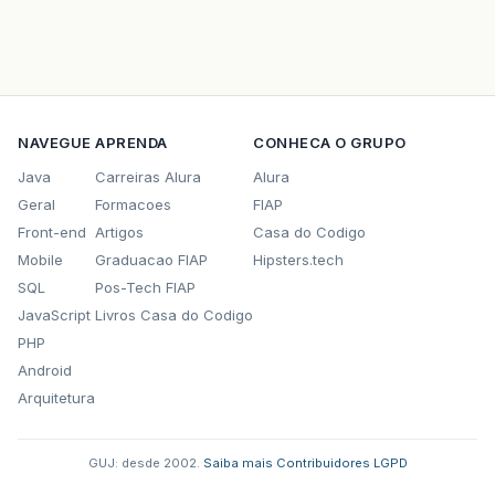
NAVEGUE
APRENDA
CONHECA O GRUPO
Java
Carreiras Alura
Alura
Geral
Formacoes
FIAP
Front-end
Artigos
Casa do Codigo
Mobile
Graduacao FIAP
Hipsters.tech
SQL
Pos-Tech FIAP
JavaScript
Livros Casa do Codigo
PHP
Android
Arquitetura
GUJ: desde 2002.
·
Saiba mais
·
Contribuidores
·
LGPD