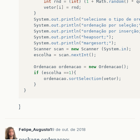
int
rnd
=
(
int
)
(
1
+
Math
.
random
()
*
q
vetor
[
i
]
=
rnd
;
}
System
.
out
.
println
(
"selecione o tipo de or
System
.
out
.
println
(
"ordenação por seleção;
System
.
out
.
println
(
"ordenação por inserção
System
.
out
.
println
(
"heapsort;"
);
System
.
out
.
println
(
"margesort;"
);
Scanner
scan
=
new
Scanner
(
System
.
in
);
escolha
=
scan
.
nextInt
();
Ordenacao
ordenacao
=
new
Ordenacao
();
if
(
escolha
==
1
){
ordenacao
.
sortSelection
(
vetor
);
}
}
}
Felipe_Augusto1
9 de out. de 2018
package ordenacao;