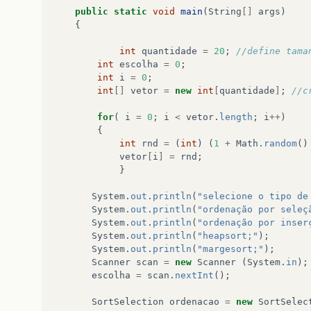
public
static
void
main
(
String
[]
args
)
{
int
quantidade
=
20
;
//define tama
int
escolha
=
0
;
int
i
=
0
;
int
[]
vetor
=
new
int
[
quantidade
]
;
//c
for
(
i
=
0
;
i
<
vetor
.
length
;
i
++
)
{
int
rnd
=
(
int
)
(
1
+
Math
.
random
()
vetor
[
i
]
=
rnd
;
}
System
.
out
.
println
(
"selecione o tipo de
System
.
out
.
println
(
"ordenação por seleç
System
.
out
.
println
(
"ordenação por inser
System
.
out
.
println
(
"heapsort;"
);
System
.
out
.
println
(
"margesort;"
);
Scanner
scan
=
new
Scanner
(
System
.
in
);
escolha
=
scan
.
nextInt
();
SortSelection
ordenacao
=
new
SortSelec