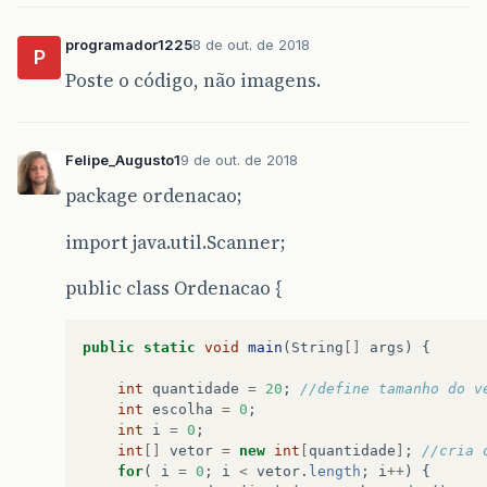
programador1225
8 de out. de 2018
P
Poste o código, não imagens.
Felipe_Augusto1
9 de out. de 2018
package ordenacao;
import java.util.Scanner;
public class Ordenacao {
public
static
void
main
(
String
[]
args
)
{
int
quantidade
=
20
;
//define tamanho do v
int
escolha
=
0
;
int
i
=
0
;
int
[]
vetor
=
new
int
[
quantidade
]
;
//cria 
for
(
i
=
0
;
i
<
vetor
.
length
;
i
++
)
{