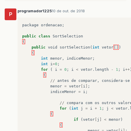
programador1225
10 de out. de 2018
P
package
ordenacao
;
public
class
SortSelection
{
public
void
sortSelection
(
int
vetor
[]
)
{
int
menor
,
indiceMenor
;
int
i
=
0
;
for
(
i
=
0
;
i
<
vetor
.
length
-
1
;
i
++
{
//
antes
de
comparar
,
considera
-
se
menor
=
vetor
[
i
]
;
indiceMenor
=
i
;
//
compara
com
os
outros
valor
for
(
int
j
=
i
+
1
;
j
<
vetor
.
{
if
(
vetor
[
j
]
<
menor
)
{
menor
=
vetor
[
j
]
;