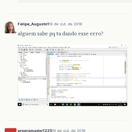
if
(
escolha
==
1
)
{
ordenacao
.
sortSelection
(
vetor
);
Felipe_Augusto1
18 de out. de 2018
}
}
alguem sabe pq ta dando esse erro?
}
programador1225
19 de out. de 2018