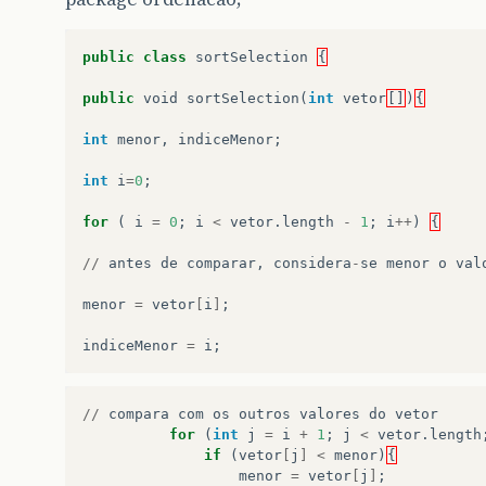
public
class
sortSelection
{
public
void
sortSelection
(
int
vetor
[]
)
{
int
menor
,
indiceMenor
;
int
i
=
0
;
for
(
i
=
0
;
i
<
vetor
.
length
-
1
;
i
++
)
{
//
antes
de
comparar
,
considera
-
se
menor
o
val
menor
=
vetor
[
i
]
;
indiceMenor
=
i
;
//
compara
com
os
outros
valores
do
vetor
for
(
int
j
=
i
+
1
;
j
<
vetor
.
length
if
(
vetor
[
j
]
<
menor
)
{
menor
=
vetor
[
j
]
;