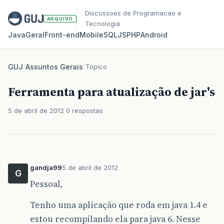
Discussoes de Programacao e
ARQUIVO
Tecnologia
Java
Geral
Front‑end
Mobile
SQL
JS
PHP
Android
GUJ
/
Assuntos Gerais
/
Topico
Ferramenta para atualização de jar's
5 de abril de 2012
0 respostas
gandja99
5 de abril de 2012
G
Pessoal,
Tenho uma aplicação que roda em java 1.4 e
estou recompilando ela para java 6. Nesse