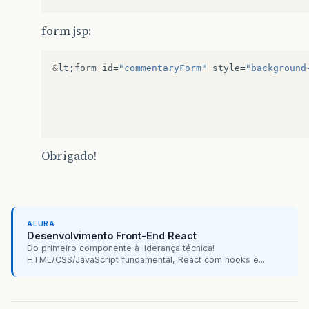
form jsp:
&
lt
;
form
id
=
"commentaryForm"
style
=
"background
Obrigado!
ALURA
Desenvolvimento Front-End React
Do primeiro componente à liderança técnica!
HTML/CSS/JavaScript fundamental, React com hooks e...