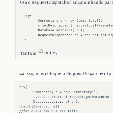
Usa o RequestDispatcher encaminhando par
try{  

       Commentary c = new Commentary();  

       c.setDescription( request.getParamete
       Database.adiciona( c );  

       RequestDispatcher rd = request.getReq
Tenta aí!
Faça isso, mas coloque o RequestDispatcher fo
try{  

       Commentary c = new Commentary();  

       c.setDescription( request.getParameter( 
       Database.adiciona( c );  

}catch(Exception e){

//faz o que tem que ser feito
