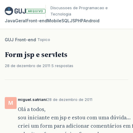
Discussoes de Programacao e
ARQUIVO
Tecnologia
Java
Geral
Front‑end
Mobile
SQL
JS
PHP
Android
GUJ
/
Front-end
/
Topico
Form jsp e servlets
28 de dezembro de 2011
5 respostas
miguel.satriani
28 de dezembro de 2011
M
Olá a todos,
sou iniciante em jsp e estou com uma dúvida…
criei um form para adicionar comentários em