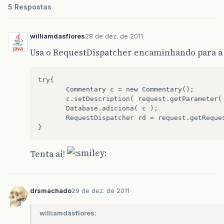
5 Respostas
williamdasflores
28 de dez. de 2011
Usa o RequestDispatcher encaminhando para 
try{  

       Commentary c = new Commentary();  

       c.setDescription( request.getParameter( 
       Database.adiciona( c );  

       RequestDispatcher rd = request.getReque
Tenta aí!
drsmachado
29 de dez. de 2011
williamdasflores: