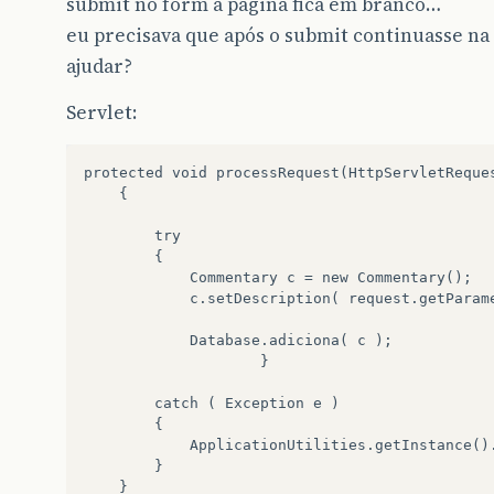
submit no form a página fica em branco…
eu precisava que após o submit continuasse n
ajudar?
Servlet:
protected void processRequest(HttpServletReque
    {

        try 

        {

            Commentary c = new Commentary();

            c.setDescription( request.getParame
            Database.adiciona( c );

                    } 

        catch ( Exception e )

        {

            ApplicationUtilities.getInstance().
        }
