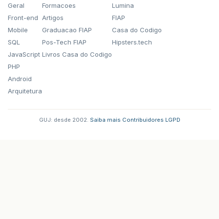
Geral
Formacoes
Lumina
Front-end
Artigos
FIAP
Mobile
Graduacao FIAP
Casa do Codigo
SQL
Pos-Tech FIAP
Hipsters.tech
JavaScript
Livros Casa do Codigo
PHP
Android
Arquitetura
GUJ: desde 2002.
·
Saiba mais
·
Contribuidores
·
LGPD