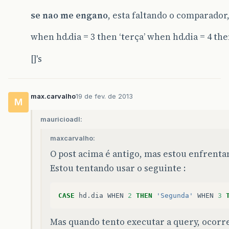
se nao me engano
, esta faltando o comparador,
when hd.dia = 3 then ‘terça’ when hd.dia = 4 the
[]'s
max.carvalho
19 de fev. de 2013
M
mauricioadl:
maxcarvalho:
O post acima é antigo, mas estou enfrent
Estou tentando usar o seguinte :
CASE
hd
.
dia
WHEN
2
THEN
'Segunda'
WHEN
3
Mas quando tento executar a query, ocor