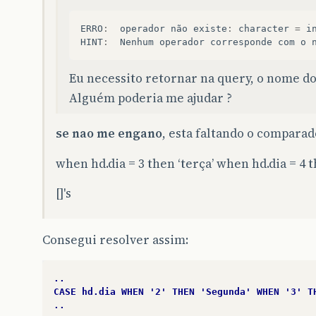
ERRO
:
operador
não
existe
:
character
=
i
HINT
:
Nenhum
operador
corresponde
com
o
Eu necessito retornar na query, o nome do 
Alguém poderia me ajudar ?
se nao me engano
, esta faltando o comparado
when hd.dia = 3 then ‘terça’ when hd.dia = 4 t
[]'s
Consegui resolver assim:
..
CASE hd.dia WHEN '2' THEN 'Segunda' WHEN '3' T
..