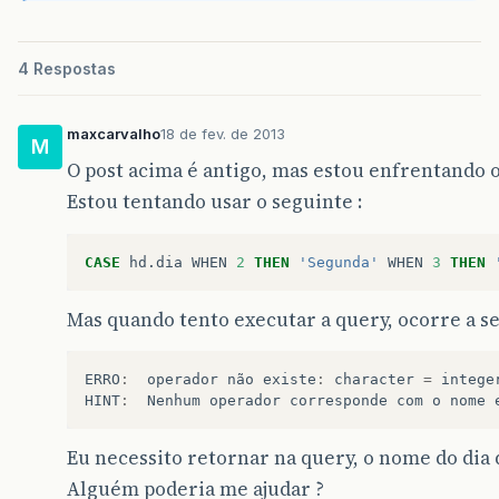
4 Respostas
maxcarvalho
18 de fev. de 2013
M
O post acima é antigo, mas estou enfrentando
Estou tentando usar o seguinte :
CASE
hd
.
dia
WHEN
2
THEN
'Segunda'
WHEN
3
THEN
Mas quando tento executar a query, ocorre a 
ERRO
:
operador
não
existe
:
character
=
intege
HINT
:
Nenhum
operador
corresponde
com
o
nome
Eu necessito retornar na query, o nome do dia 
Alguém poderia me ajudar ?