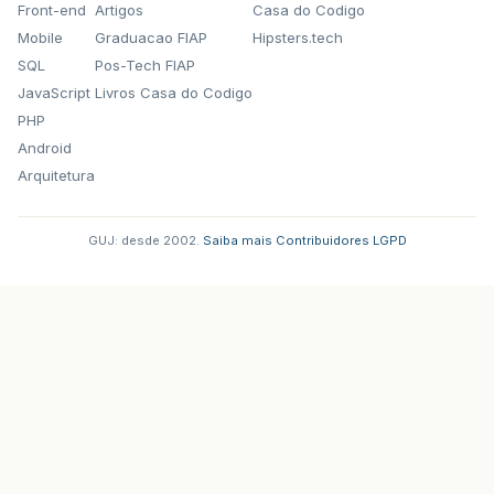
Front-end
Artigos
Casa do Codigo
Mobile
Graduacao FIAP
Hipsters.tech
SQL
Pos-Tech FIAP
JavaScript
Livros Casa do Codigo
PHP
Android
Arquitetura
GUJ: desde 2002.
·
Saiba mais
·
Contribuidores
·
LGPD