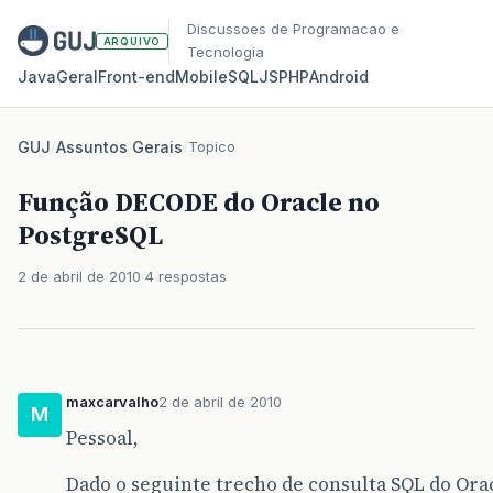
Discussoes de Programacao e
ARQUIVO
Tecnologia
Java
Geral
Front‑end
Mobile
SQL
JS
PHP
Android
GUJ
/
Assuntos Gerais
/
Topico
Função DECODE do Oracle no
PostgreSQL
2 de abril de 2010
4 respostas
maxcarvalho
2 de abril de 2010
M
Pessoal,
Dado o seguinte trecho de consulta SQL do Ora