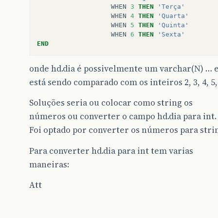
WHEN
3
THEN
'Terça'
WHEN
4
THEN
'Quarta'
WHEN
5
THEN
'Quinta'
WHEN
6
THEN
'Sexta'
END
onde hd.dia é possivelmente um varchar(N) … 
está sendo comparado com os inteiros 2, 3, 4, 5,
Soluções seria ou colocar como string os
números ou converter o campo hd.dia para int.
Foi optado por converter os números para stri
Para converter hd.dia para int tem varias
maneiras:
Att