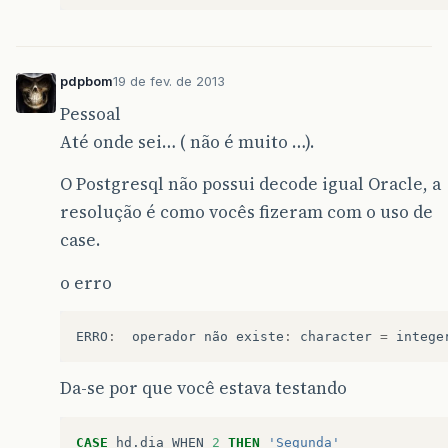
pdpbom
19 de fev. de 2013
Pessoal
Até onde sei… ( não é muito …).
O Postgresql não possui decode igual Oracle, a
resolução é como vocês fizeram com o uso de
case.
o erro
ERRO
:
operador
não
existe
:
character
=
intege
Da-se por que você estava testando
CASE
hd
.
dia
WHEN
2
THEN
'Segunda'