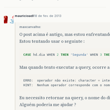
mauricioadl
18 de fev. de 2013
maxcarvalho:
O post acima é antigo, mas estou enfrentan
Estou tentando usar o seguinte :
CASE
hd
.
dia
WHEN
2
THEN
'Segunda'
WHEN
3
THE
Mas quando tento executar a query, ocorre 
ERRO
:
operador
não
existe
:
character
=
inte
HINT
:
Nenhum
operador
corresponde
com
o
nom
Eu necessito retornar na query, o nome do di
Alguém poderia me ajudar ?