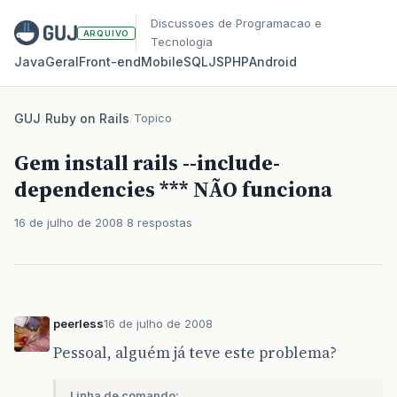
Discussoes de Programacao e
ARQUIVO
Tecnologia
Java
Geral
Front‑end
Mobile
SQL
JS
PHP
Android
GUJ
/
Ruby on Rails
/
Topico
Gem install rails --include-
dependencies *** NÃO funciona
16 de julho de 2008
8 respostas
peerless
16 de julho de 2008
Pessoal, alguém já teve este problema?
Linha de comando: