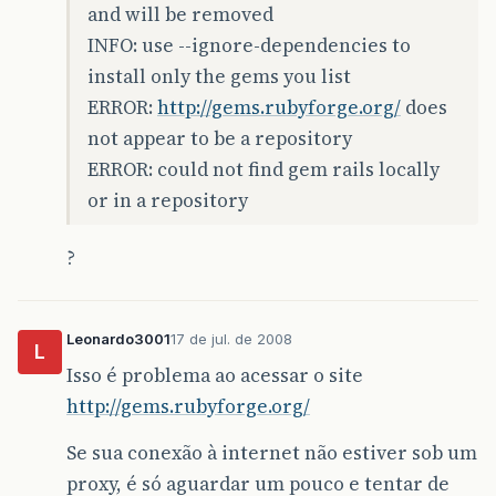
and will be removed
INFO: use --ignore-dependencies to
install only the gems you list
ERROR:
http://gems.rubyforge.org/
does
not appear to be a repository
ERROR: could not find gem rails locally
or in a repository
?
Leonardo3001
17 de jul. de 2008
L
Isso é problema ao acessar o site
http://gems.rubyforge.org/
Se sua conexão à internet não estiver sob um
proxy, é só aguardar um pouco e tentar de