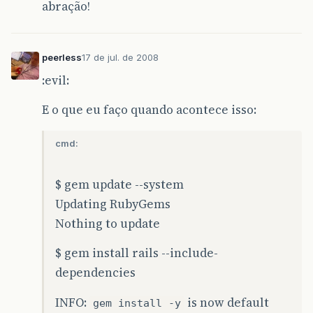
abração!
peerless
17 de jul. de 2008
:evil:
E o que eu faço quando acontece isso:
cmd:
$ gem update --system
Updating RubyGems
Nothing to update
$ gem install rails --include-
dependencies
INFO:
is now default
gem install -y