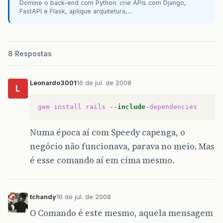
Domine o back-end com Python: crie APIs com Django,
FastAPI e Flask, aplique arquitetura,...
8 Respostas
Leonardo3001
16 de jul. de 2008
L
gem
install
rails
--
include
-
dependencies
Numa época aí com Speedy capenga, o
negócio não funcionava, parava no meio. Mas
é esse comando aí em cima mesmo.
tchandy
16 de jul. de 2008
O Comando é este mesmo, aquela mensagem