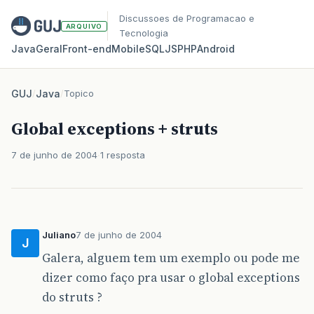
Discussoes de Programacao e
ARQUIVO
Tecnologia
Java
Geral
Front‑end
Mobile
SQL
JS
PHP
Android
GUJ
/
Java
/
Topico
Global exceptions + struts
7 de junho de 2004
1 resposta
Juliano
7 de junho de 2004
J
Galera, alguem tem um exemplo ou pode me
dizer como faço pra usar o global exceptions
do struts ?