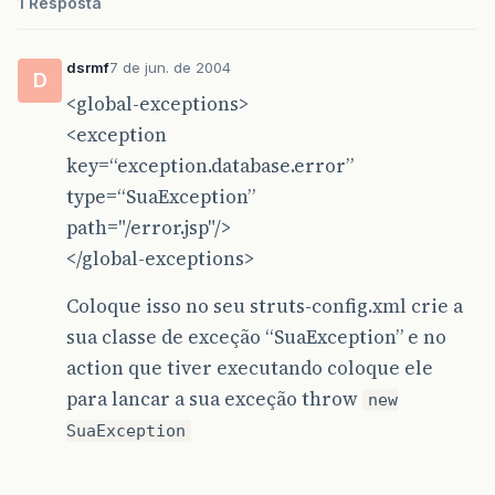
1 Resposta
dsrmf
7 de jun. de 2004
D
<global-exceptions>
<exception
key=“exception.database.error”
type=“SuaException”
path="/error.jsp"/>
</global-exceptions>
Coloque isso no seu struts-config.xml crie a
sua classe de exceção “SuaException” e no
action que tiver executando coloque ele
para lancar a sua exceção throw
new
SuaException