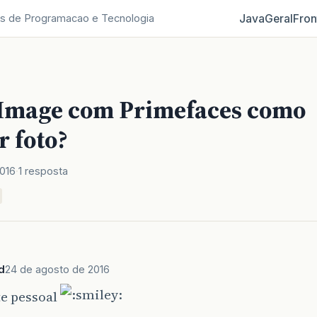
Java
Geral
Fron
s de Programacao e Tecnologia
Image com Primefaces como
r foto?
016
1 resposta
d
24 de agosto de 2016
te pessoal