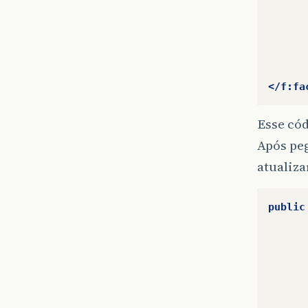
</f:fa
Esse cód
Após peg
atualiza
public