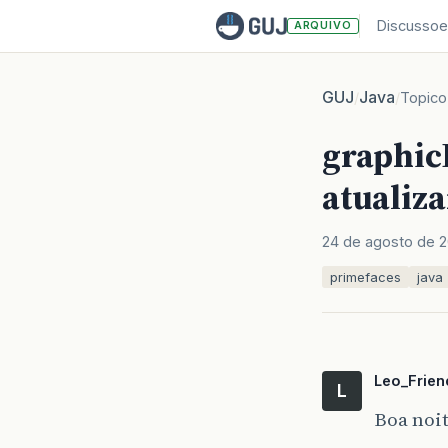
Discussoe
ARQUIVO
GUJ
Java
/
/
Topico
graphic
atualiza
24 de agosto de 2
primefaces
java
Leo_Frien
L
Boa noi