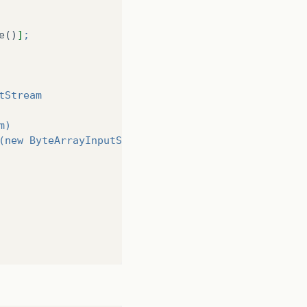
e
()
]
;
utStream
m)
nt(new ByteArrayInputStream(bytes), "
image
/
jpg
"
);