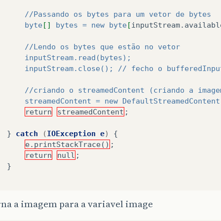
			//Passando os bytes para um vetor de bytes
			byte
[]
 bytes = new byte
[
inputStream.availabl
			//Lendo os bytes que estão no vetor
			inputStream.read(bytes);
			inputStream.close(); // fecho o bufferedInp
			//criando o streamedContent (criando a image
			streamedContent = new DefaultStreamedConte
return
streamedContent
;
}
catch
(
IOException
e
)
{
e.printStackTrace()
;
return
null
;
}
rna a imagem para a variavel image