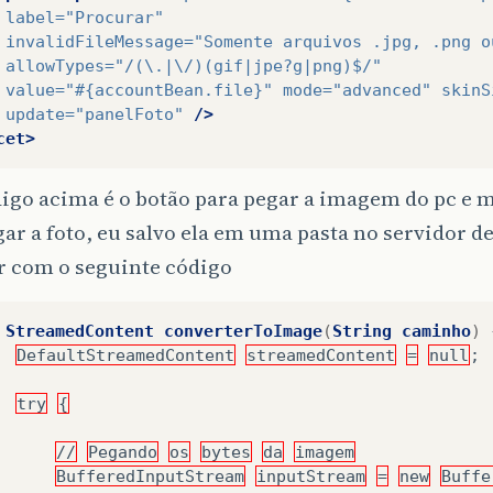
label=
"Procurar"
invalidFileMessage=
"Somente arquivos .jpg, .png o
allowTypes=
"/(\.|\/)(gif|jpe?g|png)$/"
value=
"#{accountBean.file}"
mode=
"advanced"
skinS
update=
"panelFoto"
/>
cet>
igo acima é o botão para pegar a imagem do pc e 
ar a foto, eu salvo ela em uma pasta no servidor de
r com o seguinte código
StreamedContent
converterToImage
(
String
caminho
)
DefaultStreamedContent
streamedContent
=
null
;
try
{
//
Pegando
os
bytes
da
imagem
BufferedInputStream
inputStream
=
new
Buffe