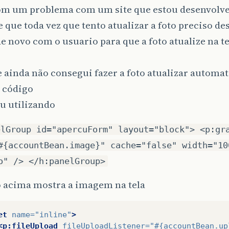
om um problema com um site que estou desenvolve
 que toda vez que tento atualizar a foto preciso de
de novo com o usuario para que a foto atualize na tel
s
 ainda não consegui fazer a foto atualizar automa
o código
u utilizando
elGroup id="apercuForm" layout="block"> <p:gr
#{accountBean.image}" cache="false" width="10
o" /> </h:panelGroup>
o acima mostra a imagem na tela
et
name=
"inline"
>
<p:fileUpload
fileUploadListener=
"#{accountBean.up