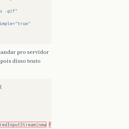
u .gif"
imple=
"true"
mandar pro servidor
pois disso tento
{
redInputStream(new
FileInputStream("
C
:
/
Users
/
Leon