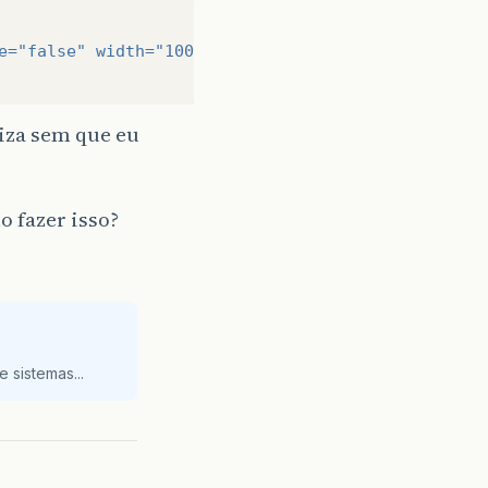
e=
"false"
width=
"100"
height=
"100"
id=
"foto"
/>
iza sem que eu
 fazer isso?
 sistemas...