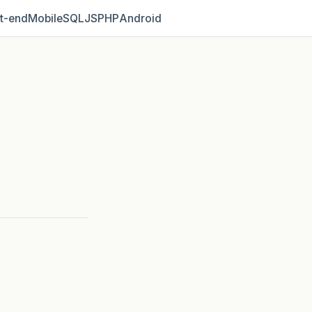
t‑end
Mobile
SQL
JS
PHP
Android