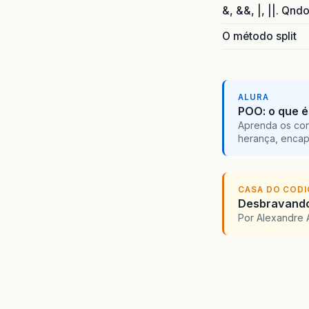
&, &&, |, ||. Qnd
O método split
ALURA
POO: o que é
Aprenda os con
herança, encap
CASA DO COD
Desbravando 
Por Alexandre 