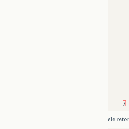
}
ele reto