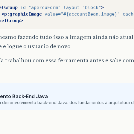
elGroup
id=
"apercuForm"
layout=
"block"
>
<p:graphicImage
value=
"#{accountBean.image}"
cach
nelGroup>
esmo fazendo tudo isso a imagem ainda não atual
 e logue o usuario de novo
a trabalhou com essa ferramenta antes e sabe como
ento Back-End Java
m desenvolvimento back-end Java: dos fundamentos à arquitetura de