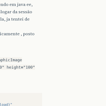
ndo em java ee,
slogar da sessão
a, ja tentei de
ticamente , posto
aphicImage
0" height="100"
load}"