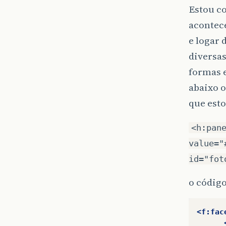
Estou c
acontece
e logar 
diversa
formas e
abaixo 
que esto
<h:pan
value="
id="fot
o códig
<f:fac