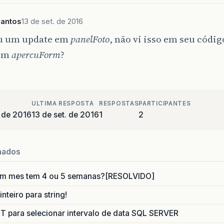
santos
13 de set. de 2016
u um update em
panelFoto
, não vi isso em seu códi
 em
apercuForm
?
ULTIMA RESPOSTA
RESPOSTAS
PARTICIPANTES
 de 2016
13 de set. de 2016
1
2
nados
um mes tem 4 ou 5 semanas?[RESOLVIDO]
nteiro para string!
para selecionar intervalo de data SQL SERVER