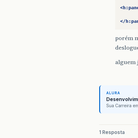
<h:pan
</h:pa
porém m
deslogue
alguem j
ALURA
Desenvolvim
Sua Carreira e
1 Resposta