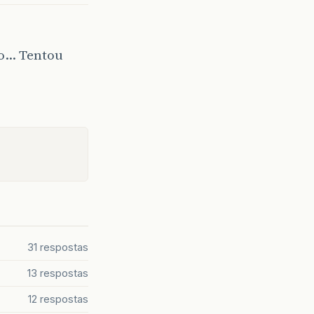
go… Tentou
31 respostas
13 respostas
12 respostas