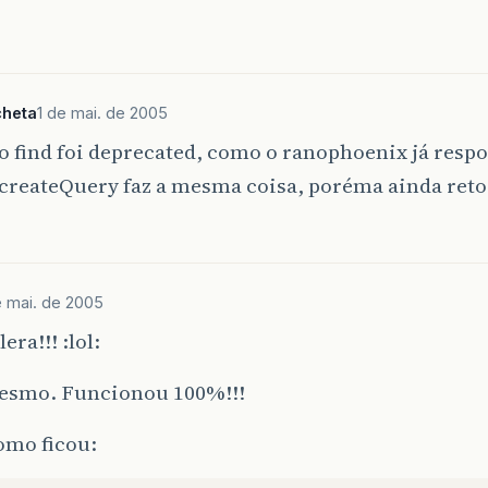
cheta
1 de mai. de 2005
 find foi deprecated, como o ranophoenix já resp
.createQuery faz a mesma coisa, poréma ainda ret
e mai. de 2005
era!!! :lol:
mesmo. Funcionou 100%!!!
omo ficou: