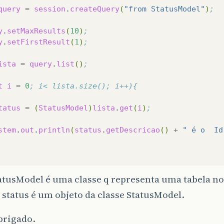
query
=
session
.
createQuery
(
"from StatusModel"
)
;
y
.
setMaxResults
(
10
)
;
y
.
setFirstResult
(
1
)
;
ista
=
query
.
list
()
;
t
i
=
0
; i< lista.size(); i++){
tatus
=
(
StatusModel
)
lista
.
get
(
i
)
;
stem
.
out
.
println
(
status
.
getDescricao
()
+
" é o  Id
atusModel é uma classe q representa uma tabela n
 status é um objeto da classe StatusModel.
brigado.