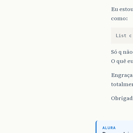
Eu estou
como:
List
c
Só q não
O quê eu
Engraça
totalmen
Obrigad
ALURA