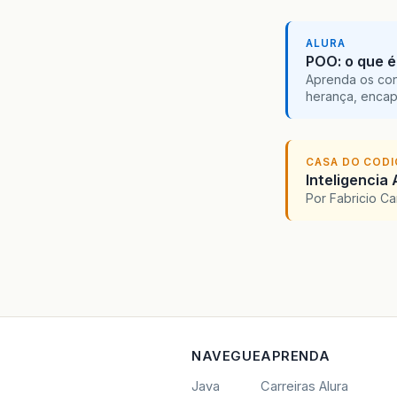
ALURA
POO: o que é
Aprenda os con
herança, encap
CASA DO COD
Inteligencia 
Por Fabricio C
NAVEGUE
APRENDA
Java
Carreiras Alura