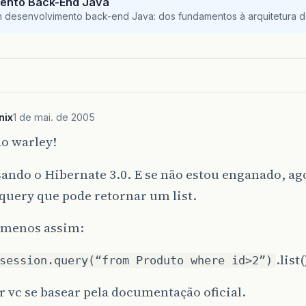
ento Back-End Java
m desenvolvimento back-end Java: dos fundamentos à arquitetura de
nix
1 de mai. de 2005
o warley!
ando o Hibernate 3.0. E se não estou enganado, ago
query que pode retornar um list.
 menos assim:
.list(
session.query(“from Produto where id>2”)
 vc se basear pela documentação oficial.