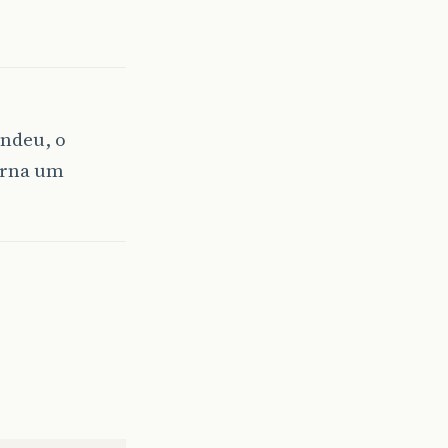
ondeu, o
orna um