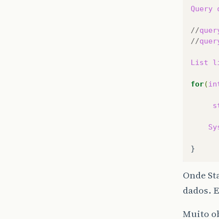
Query
//
quer
//
quer
List
l
for
(
in
s
Sy
Onde St
dados. E
Muito o