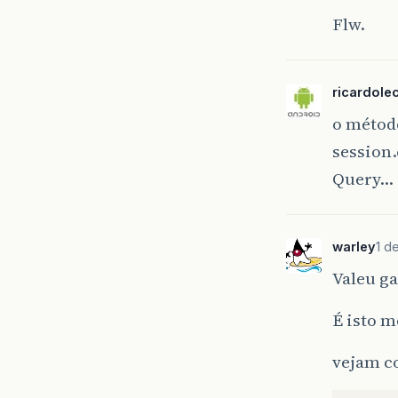
Flw.
ricardole
o método
session
Query…
warley
1 d
Valeu gal
É isto 
vejam c