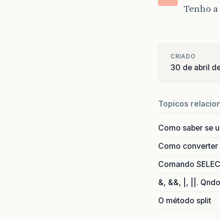
Tenho a 
CRIADO
30 de abril 
Topicos relacio
Como saber se 
Como converter i
Comando SELECT 
&, &&, |, ||. Qnd
O método split