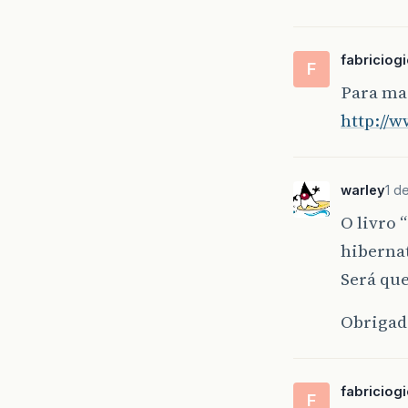
fabriciog
F
Para mai
http://
warley
1 d
O livro 
hiberna
Será que
Obrigad
fabriciog
F