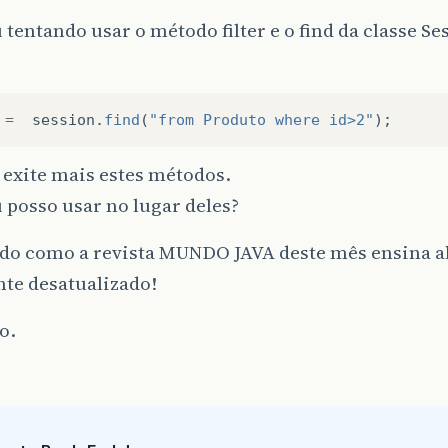
 tentando usar o método filter e o find da classe Se
=
session
.
find
(
"from Produto where id>2"
);
 exite mais estes métodos.
 posso usar no lugar deles?
do como a revista MUNDO JAVA deste mês ensina a
te desatualizado!
o.