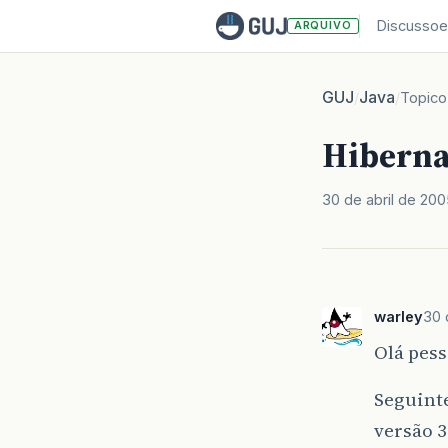
Discussoe
ARQUIVO
GUJ
Java
/
/
Topico
Hiberna
30 de abril de 200
warley
30 
Olá pess
Seguinte
versão 3