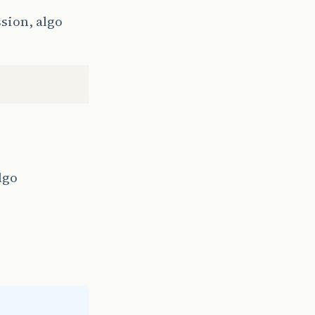
ssion, algo
lgo