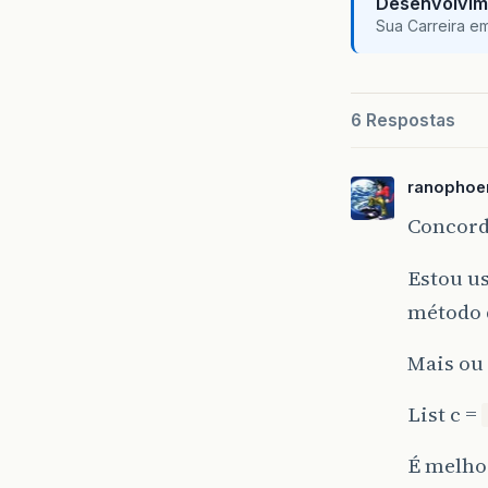
Desenvolvim
Sua Carreira e
6 Respostas
ranophoe
Concord
Estou us
método 
Mais ou
List c =
É melhor