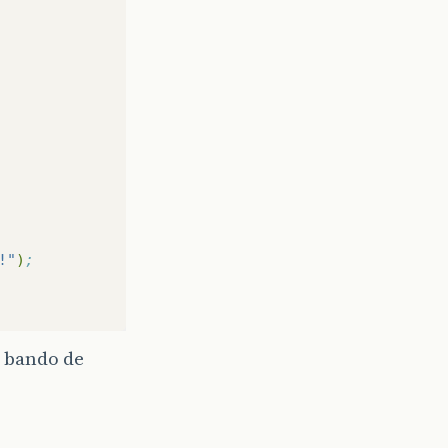
!"
)
;
o bando de