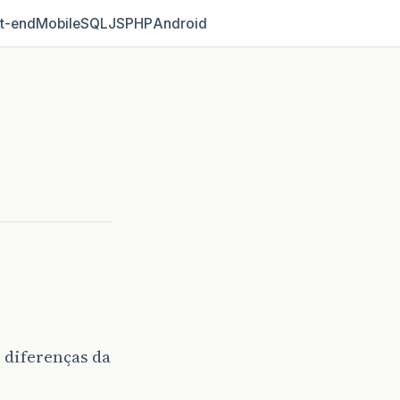
t‑end
Mobile
SQL
JS
PHP
Android
 diferenças da