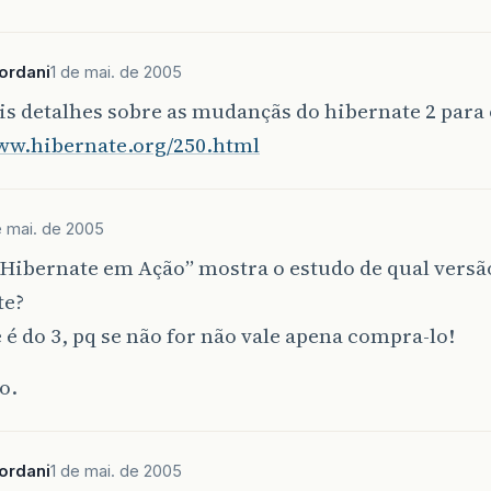
iordani
1 de mai. de 2005
s detalhes sobre as mudançãs do hibernate 2 para 
www.hibernate.org/250.html
e mai. de 2005
“Hibernate em Ação” mostra o estudo de qual versã
te?
 é do 3, pq se não for não vale apena compra-lo!
o.
iordani
1 de mai. de 2005