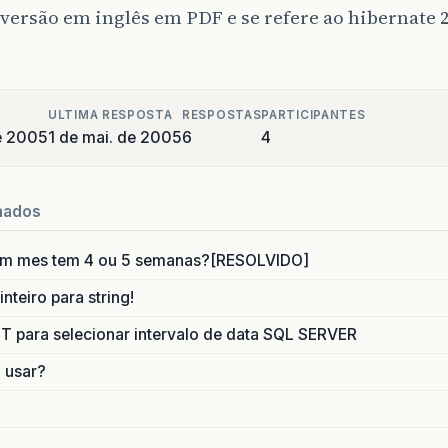
versão em inglês em PDF e se refere ao hibernate 
ULTIMA RESPOSTA
RESPOSTAS
PARTICIPANTES
de 2005
1 de mai. de 2005
6
4
nados
um mes tem 4 ou 5 semanas?[RESOLVIDO]
nteiro para string!
para selecionar intervalo de data SQL SERVER
o usar?