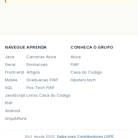
NAVEGUE
APRENDA
CONHECA O GRUPO
Java
Carreiras Alura
Alura
Geral
Formacoes
FIAP
Front-end
Artigos
Casa do Codigo
Mobile
Graduacao FIAP
Hipsters.tech
SQL
Pos-Tech FIAP
JavaScript
Livros Casa do Codigo
PHP
Android
Arquitetura
GUJ: desde 2002.
·
Saiba mais
·
Contribuidores
·
LGPD