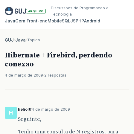
Discussoes de Programacao e
ARQUIVO
Tecnologia
Java
Geral
Front‑end
Mobile
SQL
JS
PHP
Android
GUJ
/
Java
/
Topico
Hibernate + Firebird, perdendo
conexao
4 de março de 2009
2 respostas
heliortf
4 de março de 2009
H
Seguinte,
Tenho uma consulta de N registros, para