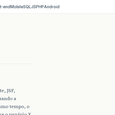
t‑end
Mobile
SQL
JS
PHP
Android
e, JSF,
uando a
esmo tempo, o
 se o usuário X