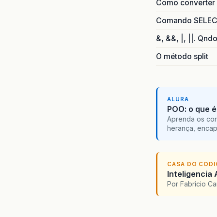
Como converter i
Comando SELECT 
&, &&, |, ||. Qnd
O método split
ALURA
POO: o que é
Aprenda os con
herança, encap
CASA DO COD
Inteligencia 
Por Fabricio C