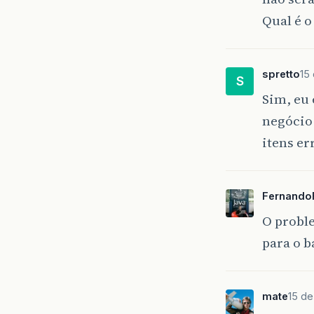
Qual é 
spretto
15
S
Sim, eu 
negócio
itens er
FernandoF
O probl
para o b
mate
15 de