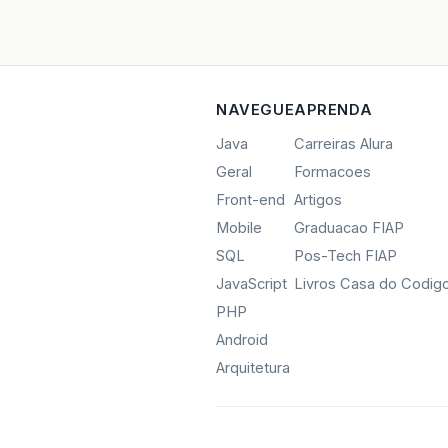
NAVEGUE
APRENDA
Java
Carreiras Alura
Geral
Formacoes
Front-end
Artigos
Mobile
Graduacao FIAP
SQL
Pos-Tech FIAP
JavaScript
Livros Casa do Codig
PHP
Android
Arquitetura