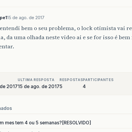
ipe1
15 de ago. de 2017
 entendi bem o seu problema, o lock otimista vai re
, da uma olhada neste video ai e se for isso é bem 
ntar.
ULTIMA RESPOSTA
RESPOSTAS
PARTICIPANTES
 de 2017
15 de ago. de 2017
5
4
nados
um mes tem 4 ou 5 semanas?[RESOLVIDO]