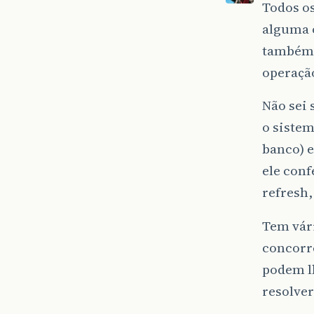
Todos os
alguma o
também 
operação
Não sei 
o sistem
banco) e
ele conf
refresh,
Tem vári
concorr
podem lh
resolver