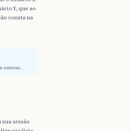
uário Y, que ao
 não consta na
 sistemas...
a sua sessão
ize sua lista.