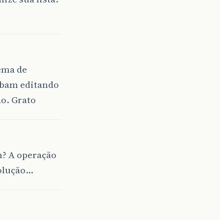
lema de
abam editando
ão. Grato
m? A operação
solução…