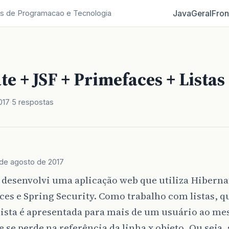
Java
Geral
Fron
s de Programacao e Tecnologia
e + JSF + Primefaces + Listas
017
5 respostas
 de agosto de 2017
 desenvolvi uma aplicação web que utiliza Hibernat
es e Spring Security. Como trabalho com listas, q
ista é apresentada para mais de um usuário ao m
e se perde na referência da linha x objeto. Ou seja,