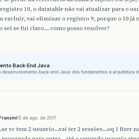
 registro 10, o datatable não vai atualizar para o us
m excluir, vai eliminar o registro 9, porque o 10 já
ão sei se fui claro… como posso resolver?
ento Back-End Java
m desenvolvimento back-end Java: dos fundamentos à arquitetura de
ranzini
15 de ago. de 2017
se vc tem 2 usuario…vai ter 2 sessões…oq 1 fizer n
 propagada para outra…até o segundo usuario atual