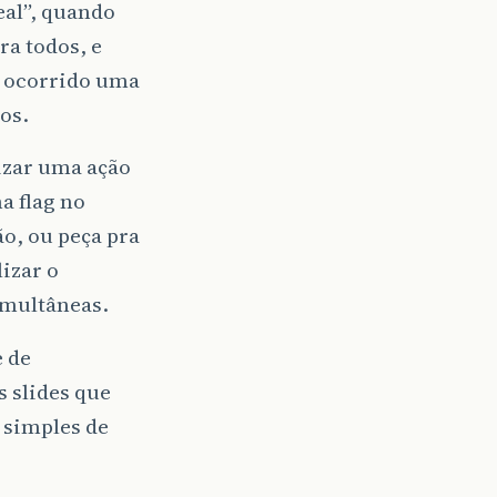
eal”, quando
ra todos, e
a ocorrido uma
os.
lizar uma ação
a flag no
ão, ou peça pra
izar o
simultâneas.
e de
 slides que
 simples de