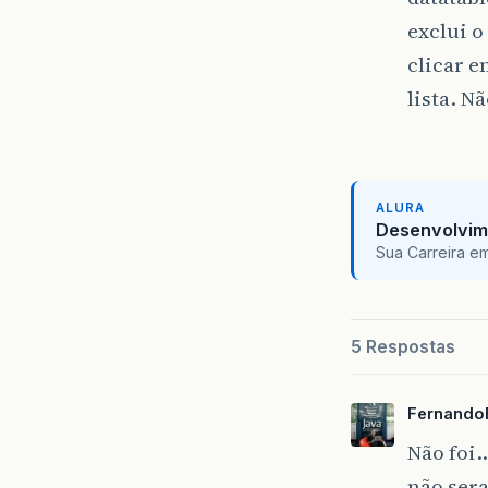
exclui o
clicar e
lista. N
ALURA
Desenvolvim
Sua Carreira e
5 Respostas
FernandoF
Não foi…
não sera