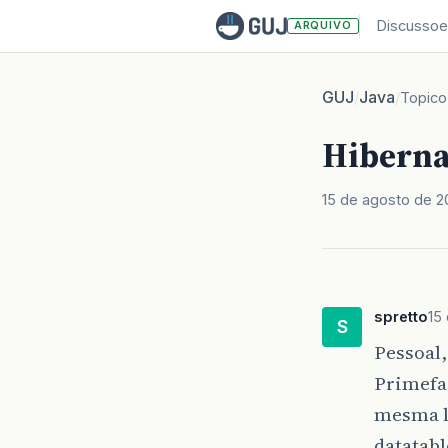
Discussoe
ARQUIVO
GUJ
Java
/
/
Topico
Hibernat
15 de agosto de 2
spretto
15
S
Pessoal,
Primefac
mesma l
datatabl