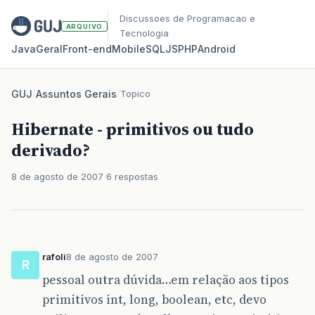
Discussoes de Programacao e
ARQUIVO
Tecnologia
Java
Geral
Front‑end
Mobile
SQL
JS
PHP
Android
GUJ
/
Assuntos Gerais
/
Topico
Hibernate - primitivos ou tudo
derivado?
8 de agosto de 2007
6 respostas
rafoli
8 de agosto de 2007
R
pessoal outra dúvida…em relação aos tipos
primitivos int, long, boolean, etc, devo