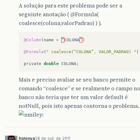
A solução para este problema pode ser a
seguinte anotação (
@Formula
(
coalesce(coluna,valorPadrao) ) ).
@Column
(
name
=
“
COLUNA
”
)
@Formula
(
" coalesce(“COLUNA”, VALOR_PADRAO) "
)
private
double
COLUNA
;
Mais e preciso avaliar se seu banco permite o
comando “coalesce” e se realmente o campo n
banco não teria que ter um valor default é
notNull, pois isto apenas contorna o problema.
honjoya
28 de out. de 2011