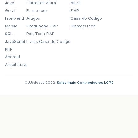
Java
Carreiras Alura
Alura
Geral
Formacoes
FIAP
Front-end
Artigos
Casa do Codigo
Mobile
Graduacao FIAP
Hipsters.tech
SQL
Pos-Tech FIAP
JavaScript
Livros Casa do Codigo
PHP
Android
Arquitetura
GUJ: desde 2002.
·
Saiba mais
·
Contribuidores
·
LGPD