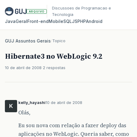
Discussoes de Programacao e
ARQUIVO
Tecnologia
Java
Geral
Front‑end
Mobile
SQL
JS
PHP
Android
GUJ
/
Assuntos Gerais
/
Topico
Hibernate3 no WebLogic 9.2
10 de abril de 2008
2 respostas
kelly_hayashi
10 de abril de 2008
K
Olás,
Eu sou nova com relação a fazer deploy das
aplicações no WebLogic. Queria saber, como