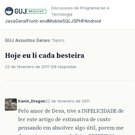
Discussoes de Programacao e
ARQUIVO
Tecnologia
Java
Geral
Front‑end
Mobile
SQL
JS
PHP
Android
GUJ
/
Assuntos Gerais
/
Topico
Hoje eu li cada besteira
22 de fevereiro de 2011
128 respostas
Kanin_Dragon
22 de fevereiro de 2011
Pelo amor de Deus, tive a INFELICIDADE de
ler este artigo de estimativa de custo
pensando em absolver algo útil, porem me