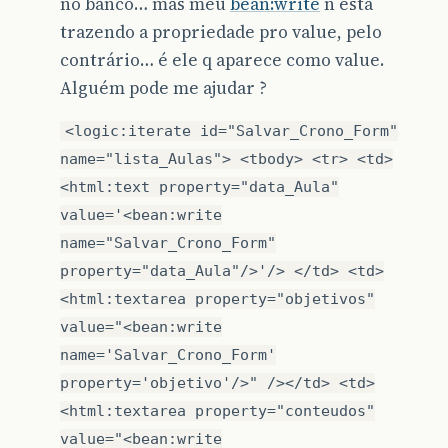
no banco… mas meu
bean:write
n está
trazendo a propriedade pro value, pelo
contrário… é ele q aparece como value.
Alguém pode me ajudar ?
<logic:iterate id="Salvar_Crono_Form"
name="lista_Aulas"> <tbody> <tr> <td>
<html:text property="data_Aula"
value='<bean:write
name="Salvar_Crono_Form"
property="data_Aula"/>'/> </td> <td>
<html:textarea property="objetivos"
value="<bean:write
name='Salvar_Crono_Form'
property='objetivo'/>" /></td> <td>
<html:textarea property="conteudos"
value="<bean:write