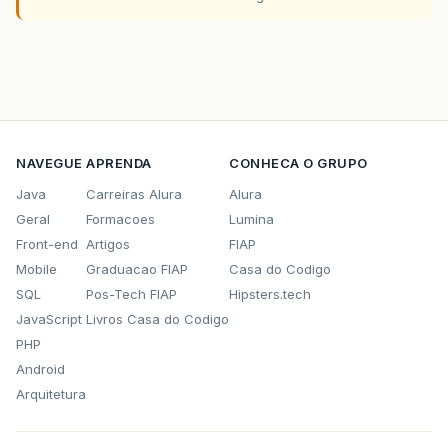
NAVEGUE
APRENDA
CONHECA O GRUPO
Java
Carreiras Alura
Alura
Geral
Formacoes
Lumina
Front-end
Artigos
FIAP
Mobile
Graduacao FIAP
Casa do Codigo
SQL
Pos-Tech FIAP
Hipsters.tech
JavaScript
Livros Casa do Codigo
PHP
Android
Arquitetura