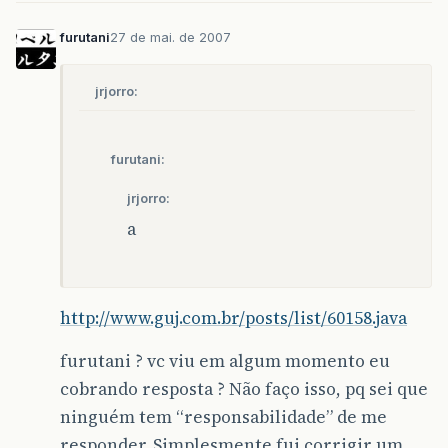
furutani
27 de mai. de 2007
jrjorro:
furutani:
jrjorro:
a
http://www.guj.com.br/posts/list/60158.java
furutani ? vc viu em algum momento eu
cobrando resposta ? Não faço isso, pq sei que
ninguém tem “responsabilidade” de me
responder. Simplesmente fui corrigir um