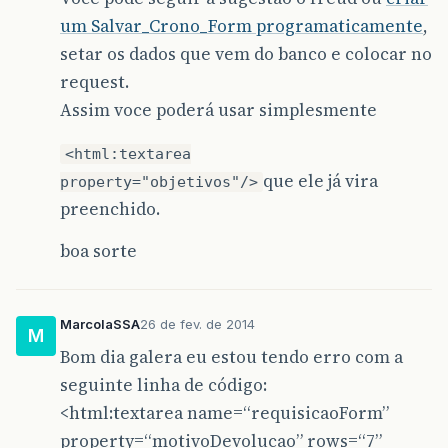
um Salvar_Crono_Form programaticamente
,
setar os dados que vem do banco e colocar no
request.
Assim voce poderá usar simplesmente
<html:textarea
que ele já vira
property="objetivos"/>
preenchido.
boa sorte
MarcolaSSA
26 de fev. de 2014
M
Bom dia galera eu estou tendo erro com a
seguinte linha de código:
<html:textarea name=“requisicaoForm”
property=“motivoDevolucao” rows=“7”