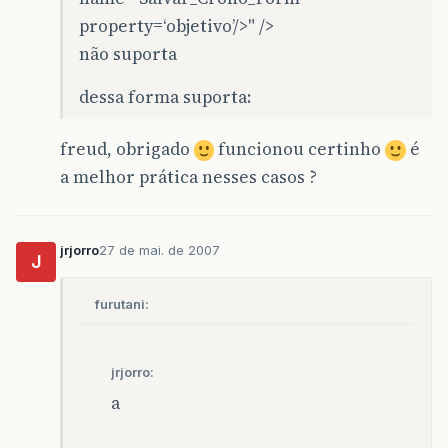
property=‘objetivo’/>" />
não suporta
dessa forma suporta:
freud, obrigado
funcionou certinho
é
a melhor prática nesses casos ?
jrjorro
27 de mai. de 2007
J
furutani:
jrjorro:
a