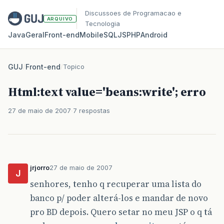
Discussoes de Programacao e
ARQUIVO
Tecnologia
Java
Geral
Front‑end
Mobile
SQL
JS
PHP
Android
GUJ
/
Front-end
/
Topico
Html:text value='beans:write'; erro
27 de maio de 2007
7 respostas
jrjorro
27 de maio de 2007
J
senhores, tenho q recuperar uma lista do
banco p/ poder alterá-los e mandar de novo
pro BD depois. Quero setar no meu JSP o q tá