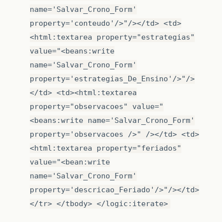
name='Salvar_Crono_Form'
property='conteudo'/>"/></td> <td>
<html:textarea property="estrategias"
value="<beans:write
name='Salvar_Crono_Form'
property='estrategias_De_Ensino'/>"/>
</td> <td><html:textarea
property="observacoes" value="
<beans:write name='Salvar_Crono_Form'
property='observacoes />" /></td> <td>
<html:textarea property="feriados"
value="<bean:write
name='Salvar_Crono_Form'
property='descricao_Feriado'/>"/></td>
</tr> </tbody> </logic:iterate>