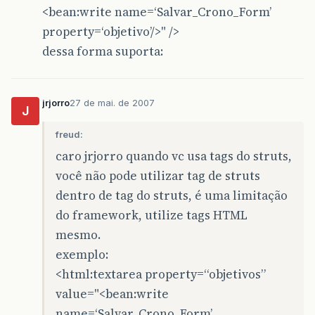
<bean:write name=‘Salvar_Crono_Form’
property=‘objetivo’/>" />
dessa forma suporta:
jrjorro
27 de mai. de 2007
J
freud:
caro jrjorro quando vc usa tags do struts,
você não pode utilizar tag de struts
dentro de tag do struts, é uma limitação
do framework, utilize tags HTML
mesmo.
exemplo:
<html:textarea property=“objetivos”
value="<bean:write
name=‘Salvar_Crono_Form’