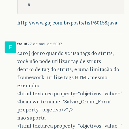
a
http://www.guj.com.br/posts/list/60158.java
freud
27 de mai. de 2007
F
caro jrjorro quando vc usa tags do struts,
você não pode utilizar tag de struts
dentro de tag do struts, é uma limitação do
framework, utilize tags HTML mesmo.
exemplo:
<html:textarea property=“objetivos” value="
<bean:write name=‘Salvar_Crono_Form’
property=‘objetivo’/>" />
não suporta
<html:textarea property=“objetivos” value="