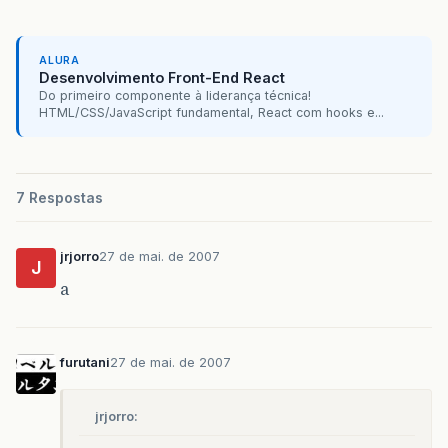
ALURA
Desenvolvimento Front-End React
Do primeiro componente à liderança técnica!
HTML/CSS/JavaScript fundamental, React com hooks e...
7 Respostas
jrjorro
27 de mai. de 2007
J
a
furutani
27 de mai. de 2007
jrjorro: