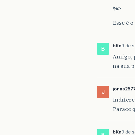
%>
Esse é o
bKn
9 de s
B
Amigo, 
na sua p
jonas257
J
Indifer
Parace q
bKn
9 de s
B