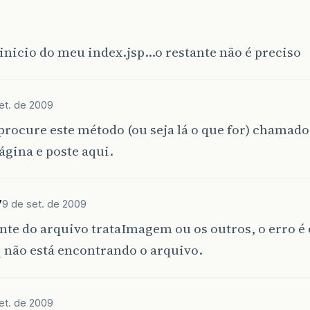
// Incrementa o Acesso ao componente
//AcessoDAO AcessoDAO = Factory.getAcessoDAO
 inicio do meu index.jsp…o restante não é preciso
//AcessoDAO.incrementaAcessoComponente(1);
et. de 2009
procure este método (ou seja lá o que for) chamad
ágina e poste aqui.
7
9 de set. de 2009
ente do arquivo trataImagem ou os outros, o erro
 não está encontrando o arquivo.
et. de 2009