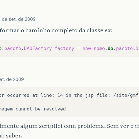
9 de set. de 2009
nformar o caminho completo da classe ex:
o
.
pacote
.
DAOFactory
factory
=
new
nome
.
do
.
pacote
.
D
et. de 2009
or occurred at line: 14 in the jsp file: /site/gmfs
lmente algum scriptlet com problema. Sem ver o i
o saber.