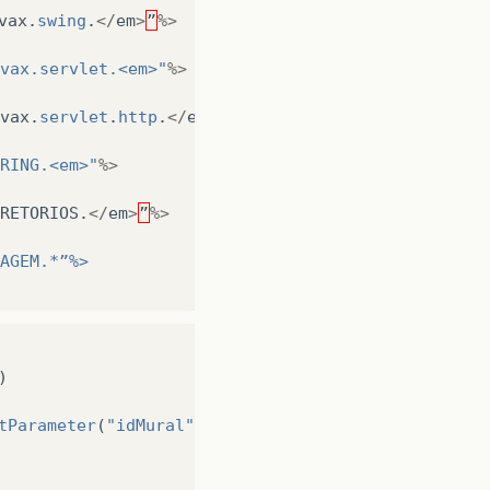
vax
.
swing
.
</
em
>
”
%>
vax.servlet.<em>"
%>
vax
.
servlet
.
http
.
</
em
>
”
%>
RING.<em>"
%>
RETORIOS
.
</
em
>
”
%>
AGEM.*”%>
)
tParameter
(
"idMural"
)).
intValue
();