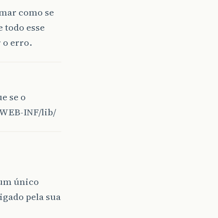
amar como se
e todo esse
 o erro.
e se o
 WEB-INF/lib/
 um único
rigado pela sua