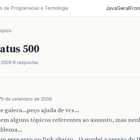
Java
Geral
Fron
s de Programacao e Tecnologia
opico
atus 500
 2009
8 respostas
7
9 de setembro de 2009
de galera…peço ajuda de vcs…
tem alguns tópicos referentes ao assunto, mas nen
oblema…
om esse erro no link abaixo…já mudei a versão do 