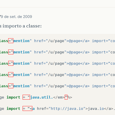
7
9 de set. de 2009
u importo a classe:
lass
="
mention
" href="
/
u
/
page
">@page</a> import=“co
lass
="
mention
" href="
/
u
/
page
">@page</a> import="
co
lass
="
mention
" href="
/
u
/
page
">@page</a> import=“co
lass
="
mention
" href="
/
u
/
page
">@page</a> import="
co
lass
="
mention
" href="
/
u
/
page
">@page</a> import=“co
ge
import
= "
java.util.
</
em
>
”
%>
ge
import
= “<
a
href
=
"http://java.io"
>
java
.
io
</
a
>