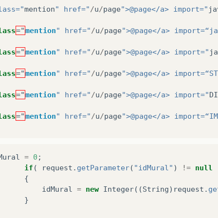
lass="
mention
" href="
/
u
/
page
">@page</a> import="
ja
lass
="
mention
" href="
/
u
/
page
">@page</a> import=“ja
lass
="
mention
" href="
/
u
/
page
">@page</a> import="
ja
lass
="
mention
" href="
/
u
/
page
">@page</a> import=“ST
lass
="
mention
" href="
/
u
/
page
">@page</a> import="
DI
lass
="
mention
" href="
/
u
/
page
">@page</a> import=“IM
Mural
=
0
;
if
(
request
.
getParameter
(
"idMural"
)
!=
null
{
Noticias = 0;
idMural
=
new
Integer
((
String
)
request
.
ge
}
quest.getParameter(“idNoticias”) != null) {