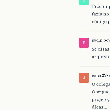
Fico im
fazia no
código p
plic_ploc
P
Se essas
arquivo 
jonas257
J
O coleg
Obrigad
projeto,
dicas…