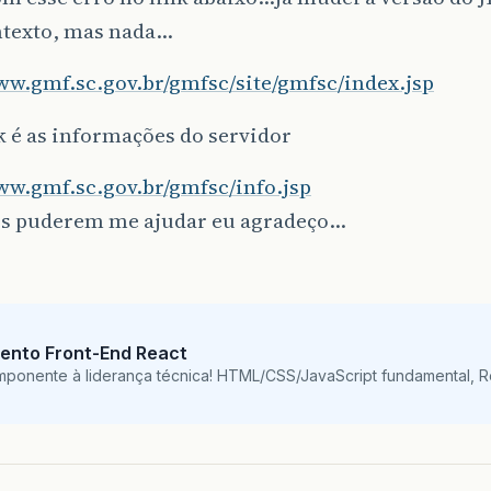
texto, mas nada…
ww.gmf.sc.gov.br/gmfsc/site/gmfsc/index.jsp
k é as informações do servidor
ww.gmf.sc.gov.br/gmfsc/info.jsp
cs puderem me ajudar eu agradeço…
ento Front-End React
mponente à liderança técnica! HTML/CSS/JavaScript fundamental, 