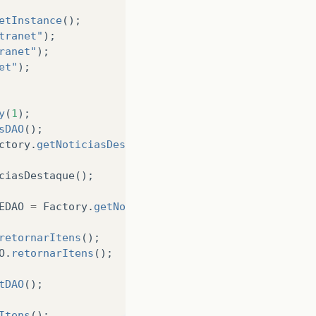
idNoticias”)).intValue();
etInstance
();
tranet"
);
ranet"
);
et"
);
y
(
1
);
sDAO
();
ctory
.
getNoticiasDestaqueDAO
();
ciasDestaque
();
EDAO
=
Factory
.
getNoticiasDestaqueEducacaoDAO
();
retornarItens
();
O
.
retornarItens
();
tDAO
();
Itens
();