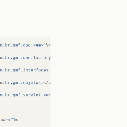
m.br.gmf.dao.<em>"
%>
m
.
br
.
gmf
.
dao
.
factory
.
</
em
>
”
%>
m.br.gmf.interfaces.<em>"
%>
m
.
br
.
gmf
.
objetos
.
</
em
>
”
%>
m.br.gmf.servlet.<em>"
%>
.
<
em
>
"%>