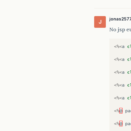
jonas257
J
No jsp e
<%<
a
c
<%<
a
c
<%<
a
c
<%<
a
c
<%<
a
c
<%
@
pa
<%
@
pa