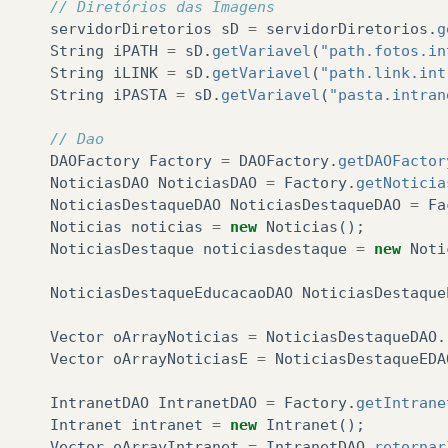
// Diretórios das Imagens
cias = new Integer((String) request.getParameter(“
servidorDiretorios
sD
=
servidorDiretorios
.
g
String
iPATH
=
sD
.
getVariavel
(
"path.fotos.in
String
iLINK
=
sD
.
getVariavel
(
"path.link.int
String
iPASTA
=
sD
.
getVariavel
(
"pasta.intran
// Dao
DAOFactory
Factory
=
DAOFactory
.
getDAOFactor
NoticiasDAO
NoticiasDAO
=
Factory
.
getNoticia
NoticiasDestaqueDAO
NoticiasDestaqueDAO
=
Fa
Noticias
noticias
=
new
Noticias
();
NoticiasDestaque
noticiasdestaque
=
new
Noti
NoticiasDestaqueEducacaoDAO
NoticiasDestaque
Vector
oArrayNoticias
=
NoticiasDestaqueDAO
.
Vector
oArrayNoticiasE
=
NoticiasDestaqueEDA
IntranetDAO
IntranetDAO
=
Factory
.
getIntrane
Intranet
intranet
=
new
Intranet
();
Vector
oArrayIntranet
=
IntranetDAO
.
retornar