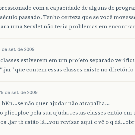
pressionado com a capacidade de alguns de progr
 século passado. Tenho certeza que se você movess
ara uma Servlet não teria problemas em encontrar
9 de set. de 2009
 classes estiverem em um projeto separado verifiqu
“.jar” que contem essas classes existe no diretório
7
9 de set. de 2009
a bKn…se não quer ajudar não atrapalha…
o plic_ploc pela sua ajuda…estas classes então em
 os .jar tb estão lá…vou revisar aqui e vê o q dá…ob