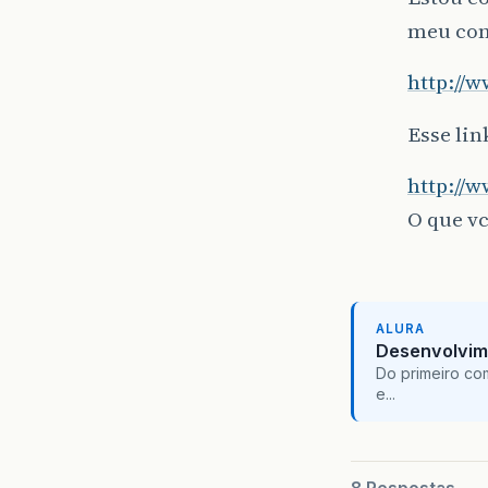
meu con
http://w
Esse lin
http://w
O que v
ALURA
Desenvolvim
Do primeiro co
e...