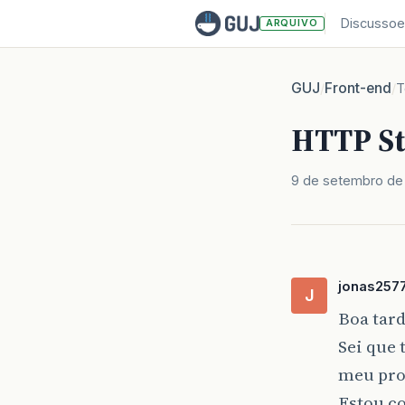
Discussoe
ARQUIVO
GUJ
Front-end
/
/
T
HTTP St
9 de setembro de
jonas257
J
Boa tar
Sei que 
meu pr
Estou c