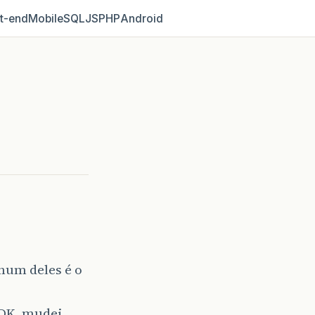
t‑end
Mobile
SQL
JS
PHP
Android
hum deles é o
JDK, mudei