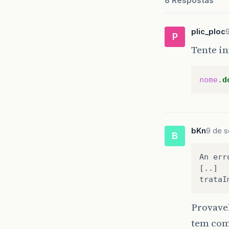
8 Respostas
plic_ploc
P
Tente i
nome
.
d
bKn
9 de s
B
An err
[..]

Provave
tem com