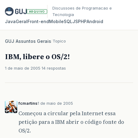
Discussoes de Programacao e
ARQUIVO
Tecnologia
Java
Geral
Front‑end
Mobile
SQL
JS
PHP
Android
GUJ
/
Assuntos Gerais
/
Topico
IBM, libere o OS/2!
1 de maio de 2005
14 respostas
fcmartins
1 de maio de 2005
Começou a circular pela Internet essa
petição para a IBM abrir o código fonte do
OS/2.