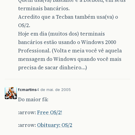
Quem usa(va) bastante é a Diebold, em seus
terminais bancários.
Acredito que a Tecban também usa(va) o
OS/2.
Hoje em dia (muitos dos) terminais
bancários estão usando o Windows 2000
Professional. (Volta e meia você vê aquela
mensagem do Windows quando você mais
precisa de sacar dinheiro…)
fcmartins
4 de mai. de 2005
Do maior fã:
:arrow:
Free OS/2!
:arrow:
Obituary: OS/2