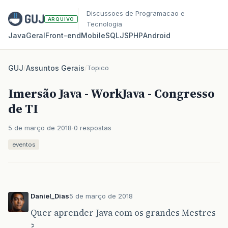
Discussoes de Programacao e
ARQUIVO
Tecnologia
Java
Geral
Front‑end
Mobile
SQL
JS
PHP
Android
GUJ
/
Assuntos Gerais
/
Topico
Imersão Java - WorkJava - Congresso
de TI
5 de março de 2018
0 respostas
eventos
Daniel_Dias
5 de março de 2018
Quer aprender Java com os grandes Mestres
?