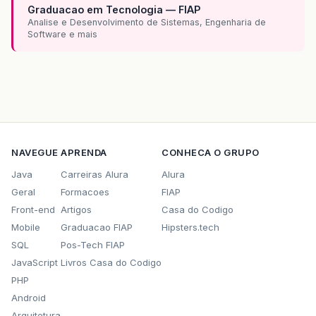
Graduacao em Tecnologia — FIAP
Analise e Desenvolvimento de Sistemas, Engenharia de
Software e mais
NAVEGUE
APRENDA
CONHECA O GRUPO
Java
Carreiras Alura
Alura
Geral
Formacoes
FIAP
Front-end
Artigos
Casa do Codigo
Mobile
Graduacao FIAP
Hipsters.tech
SQL
Pos-Tech FIAP
JavaScript
Livros Casa do Codigo
PHP
Android
Arquitetura