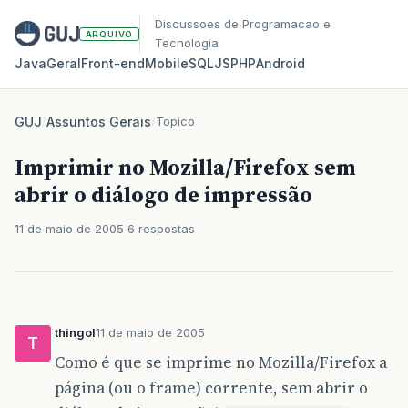
Discussoes de Programacao e
ARQUIVO
Tecnologia
Java
Geral
Front‑end
Mobile
SQL
JS
PHP
Android
GUJ
/
Assuntos Gerais
/
Topico
Imprimir no Mozilla/Firefox sem
abrir o diálogo de impressão
11 de maio de 2005
6 respostas
thingol
11 de maio de 2005
T
Como é que se imprime no Mozilla/Firefox a
página (ou o frame) corrente, sem abrir o