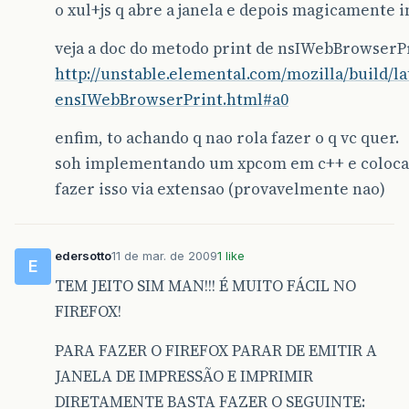
o xul+js q abre a janela e depois magicamente 
veja a doc do metodo print de nsIWebBrowserPr
http://unstable.elemental.com/mozilla/build/l
ensIWebBrowserPrint.html#a0
enfim, to achando q nao rola fazer o q vc quer.
soh implementando um xpcom em c++ e colocan
fazer isso via extensao (provavelmente nao)
edersotto
11 de mar. de 2009
1 like
E
TEM JEITO SIM MAN!!! É MUITO FÁCIL NO
FIREFOX!
PARA FAZER O FIREFOX PARAR DE EMITIR A
JANELA DE IMPRESSÃO E IMPRIMIR
DIRETAMENTE BASTA FAZER O SEGUINTE: