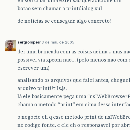
eh soh criar uma extensao que adicione um
botao sem chamar a printdialog.xul
de noticias se conseguir algo concreto!
sergiolopes
13 de mai. de 2005
dei uma brincada com as coisas acima… mas nao
possivel via xpcom nao… (pelo menos nao com o
escrever um)
analisando os arquivos que falei antes, chegue
arquivo printUtils.js.
lá ele basicamente pega uma “nsIWebBrowserPri
chama o metodo “print” em cima dessa interfa
o negocio eh q esse metodo print de nsIWebB
no codigo fonte. e ele eh o responsavel por abri