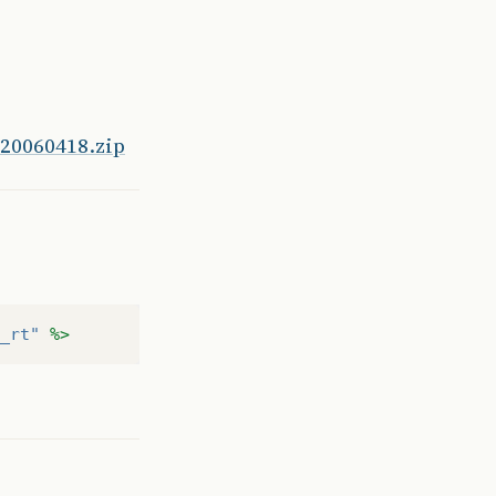
-20060418.zip
_rt"
%>