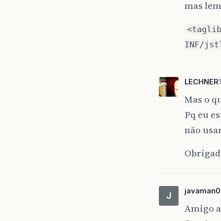
mas lemb
<tagli
INF/jst
LECHNER
Mas o qu
Pq eu e
não usa
Obrigad
javaman0
J
Amigo a 