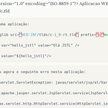
ersion="1.0" encoding="ISO-8859-1"?> Aplicacao W
c.tld
uma aplicação:
glib
uri
=
“
WEB
-
INF
/
tlds
/
c
-
1_0
-
rt
.
tld
”
prefix
=
“
c
”
%>
 var=“hello_jstl” value=“Olá JSTL” />
 value="${hello_jstl}"/>
u agora o seguinte erro nesta aplicação:

servlet.ServletException: javax/servlet/jsp/el/Vari
.apache.jasper.servlet.JspServlet.service(JspServle
ax.servlet.http.HttpServlet.service(HttpServlet.jav