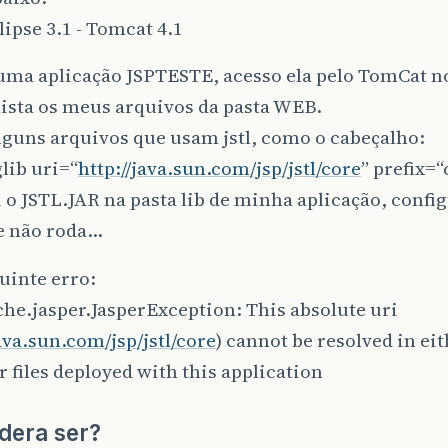
lipse 3.1 - Tomcat 4.1
uma aplicação JSPTESTE, acesso ela pelo TomCat n
ista os meus arquivos da pasta WEB.
guns arquivos que usam jstl, como o cabeçalho:
lib uri=“
http://java.sun.com/jsp/jstl/core
” prefix=
ei o JSTL.JAR na pasta lib de minha aplicação, confi
 e não roda…
uinte erro:
he.jasper.JasperException: This absolute uri
java.sun.com/jsp/jstl/core
) cannot be resolved in ei
ar files deployed with this application
dera ser?