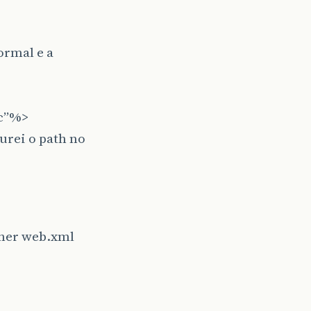
ormal e a
“c”%>
gurei o path no
ther web.xml