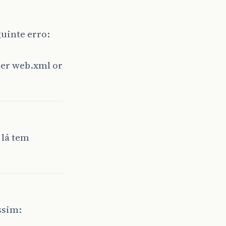
uinte erro:
ther web.xml or
 lá tem
ssim: