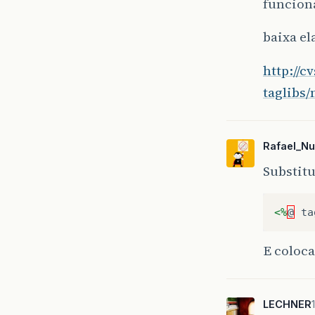
funcio
baixa el
http://c
taglibs/
Rafael_N
Substitu
<%
@
ta
E coloca 
LECHNER