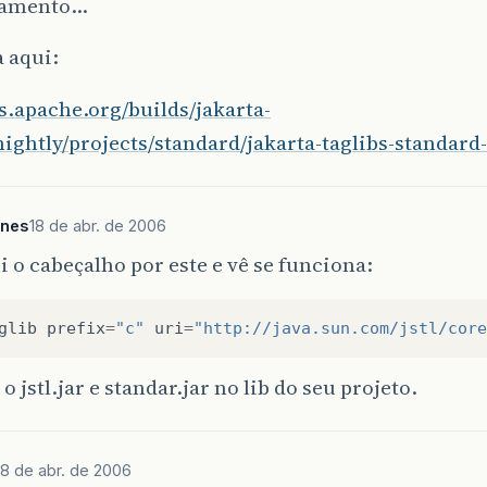
namento…
a aqui:
vs.apache.org/builds/jakarta-
nightly/projects/standard/jakarta-taglibs-standard
unes
18 de abr. de 2006
i o cabeçalho por este e vê se funciona:
glib
prefix
=
"c"
uri
=
"http://java.sun.com/jstl/core
o jstl.jar e standar.jar no lib do seu projeto.
18 de abr. de 2006