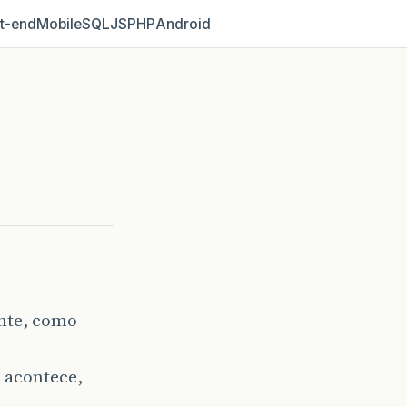
t‑end
Mobile
SQL
JS
PHP
Android
ante, como
 acontece,