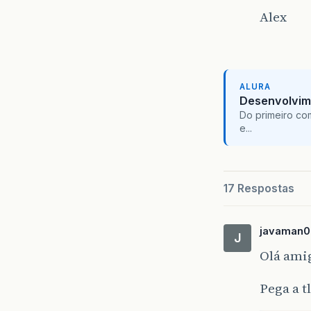
Alex
ALURA
Desenvolvim
Do primeiro co
e...
17 Respostas
javaman0
J
Olá amig
Pega a t