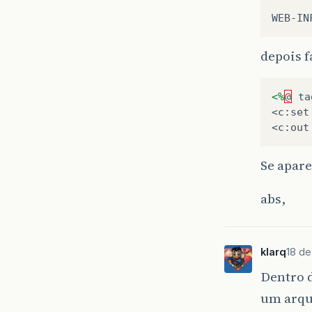
depois f
<%
@
ta
<c:set
<c:out
Se apar
abs,
klarq
18 de
Dentro 
um arqu