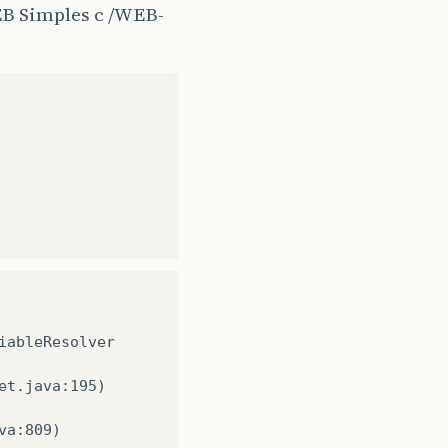
EB Simples c /WEB-
ableResolver

t.java:195)

a:809)
