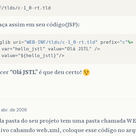
aça assim em seu código(JSP):
glib
uri
=
"WEB-INF/tlds/c-1_0-rt.tld"
prefix
=
"c"
%>
 var="hello_jstl" value="Olá JSTL" />
 value="${hello_jstl}"/>
ecer
“Olá JSTL”
é que deu certo!
 abr. de 2006
da pasta do seu projeto tem uma pasta chamada WE
ivo cahamdo web.xml, coloque esse código no ar