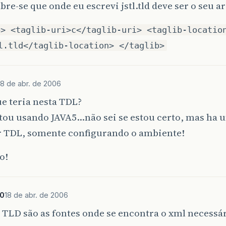
re-se que onde eu escrevi jstl.tld deve ser o seu ar
b> <taglib-uri>c</taglib-uri> <taglib-locatio
l.tld</taglib-location> </taglib>
18 de abr. de 2006
e teria nesta TDL?
stou usando JAVA5…não sei se estou certo, mas ha 
r TDL, somente configurando o ambiente!
o!
0
18 de abr. de 2006
TLD são as fontes onde se encontra o xml necessár