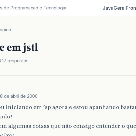
Java
Geral
Fron
s de Programacao e Tecnologia
opico
e em jstl
6
17 respostas
18 de abril de 2006
ou iniciando em jsp agora e estou apanhando bast
ndo!
tem algumas coisas que não consigo entender o que
baixo: