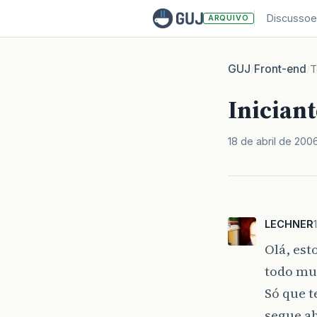
Discussoe
ARQUIVO
GUJ
Front-end
/
/
T
Iniciant
18 de abril de 200
LECHNER
Olá, est
todo mu
Só que 
segue a