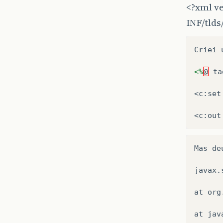
<?xml v
INF/tlds/
Criei 
<%
@
ta
<c:set
<c:out
Mas de
javax.
at org
at jav