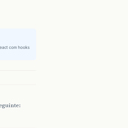
React com hooks
eguinte: