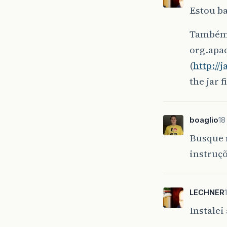
Estou b
Também 
org.apac
(
http://
the jar 
boaglio
18
Busque n
instruç
LECHNER
Instalei