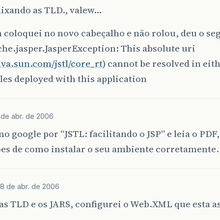
aixando as TLD., valew…
coloquei no novo cabeçalho e não rolou, deu o seg
he.jasper.JasperException: This absolute uri
java.sun.com/jstl/core_rt
) cannot be resolved in ei
files deployed with this application
 de abr. de 2006
o google por “JSTL: facilitando o JSP” e leia o PDF,
ões de como instalar o seu ambiente corretamente.
18 de abr. de 2006
 as TLD e os JARS, configurei o Web.XML que esta a