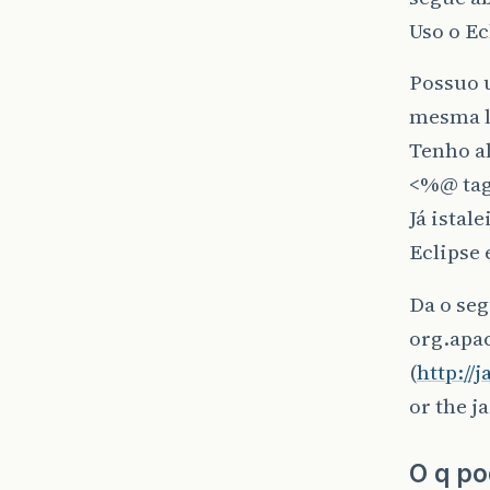
Uso o Ec
Possuo 
mesma l
Tenho al
<%@ tag
Já istal
Eclipse
Da o seg
org.apac
(
http://
or the j
O q po