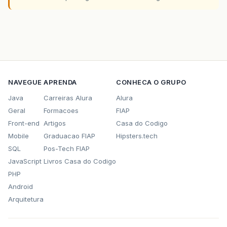
NAVEGUE
APRENDA
CONHECA O GRUPO
Java
Carreiras Alura
Alura
Geral
Formacoes
FIAP
Front-end
Artigos
Casa do Codigo
Mobile
Graduacao FIAP
Hipsters.tech
SQL
Pos-Tech FIAP
JavaScript
Livros Casa do Codigo
PHP
Android
Arquitetura