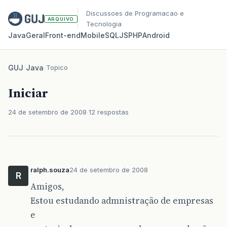
Discussoes de Programacao e
ARQUIVO
Tecnologia
Java
Geral
Front‑end
Mobile
SQL
JS
PHP
Android
GUJ
/
Java
/
Topico
Iniciar
24 de setembro de 2008
12 respostas
ralph.souza
24 de setembro de 2008
R
Amigos,
Estou estudando admnistração de empresas
e