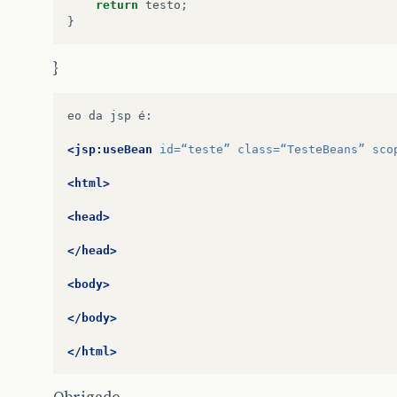
return
testo
;
}
}
eo
da
jsp
é:

<jsp:useBean
id=
“teste”
class=
“TesteBeans”
sco
<html>
<head>
</head>
<body>
</body>
</html>
Obrigado.