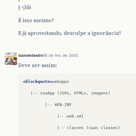
|–\lib
É isso mesmo?
E já aproveitando, desculpe a ignorância!!
danieldestro
18 de fev. de 2005
Deve ser assim:
<blockquote>
webapps

|--
suaApp
(JSPs,
HTMLs,
imagens)

|--
WEB-INF

|--
web.xml

|--
classes
(suas
classes)
