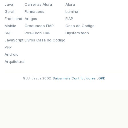
Java
Carreiras Alura
Alura
Geral
Formacoes
Lumina
Front-end
Artigos
FIAP
Mobile
Graduacao FIAP
Casa do Codigo
SQL
Pos-Tech FIAP
Hipsters.tech
JavaScript
Livros Casa do Codigo
PHP
Android
Arquitetura
GUJ: desde 2002.
·
Saiba mais
·
Contribuidores
·
LGPD