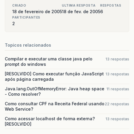
CRIADO
ULTIMA RESPOSTA
RESPOSTAS
18 de fevereiro de 2005
18 de fev. de 2005
6
PARTICIPANTES
2
Topicos relacionados
Compilar e executar uma classe java pelo
13 respostas
prompt do windows
[RESOLVIDO] Como executar função JavaScript
13 respostas
após página carregada
Java.lang.OutOfMemoryError: Java heap space
11 respostas
- Como resolver?
Como consultar CPF na Receita Federal usando
22 respostas
Web Service?
Como acessar localhost de forma externa?
13 respostas
[RESOLVIDO]