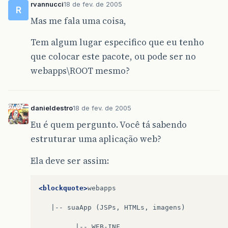
rvannucci
18 de fev. de 2005
R
Mas me fala uma coisa,
Tem algum lugar especifico que eu tenho
que colocar este pacote, ou pode ser no
webapps\ROOT mesmo?
danieldestro
18 de fev. de 2005
Eu é quem pergunto. Você tá sabendo
estruturar uma aplicação web?
Ela deve ser assim:
<blockquote>
webapps

|--
suaApp
(JSPs,
HTMLs,
imagens)

|--
WEB-INF
