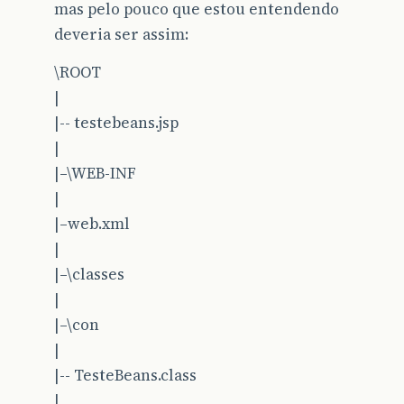
mas pelo pouco que estou entendendo
deveria ser assim:
\ROOT
|
|-- testebeans.jsp
|
|–\WEB-INF
|
|–web.xml
|
|–\classes
|
|–\con
|
|-- TesteBeans.class
|