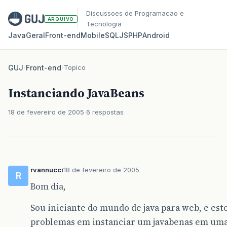
Discussoes de Programacao e
ARQUIVO
Tecnologia
Java
Geral
Front‑end
Mobile
SQL
JS
PHP
Android
GUJ
/
Front-end
/
Topico
Instanciando JavaBeans
18 de fevereiro de 2005
6 respostas
rvannucci
18 de fevereiro de 2005
R
Bom dia,
Sou iniciante do mundo de java para web, e est
problemas em instanciar um javabenas em uma j