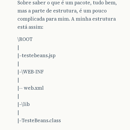
Sobre saber o que é um pacote, tudo bem,
mas a parte de estrutura, é um pouco
complicada para mim. A minha estrutura
está assim:
\ROOT
|
|–testebeans.jsp
|
|–\WEB-INF
|
|-- web.xml
|
|–\lib
|
|–TesteBeans.class