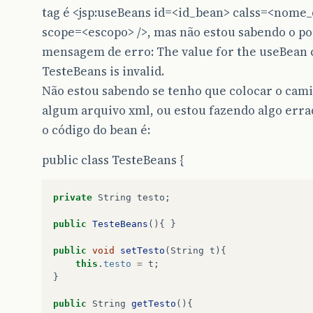
tag é <jsp:useBeans id=<id_bean> calss=<nome
scope=<escopo> />, mas não estou sabendo o po
mensagem de erro: The value for the useBean c
TesteBeans is invalid.
Não estou sabendo se tenho que colocar o cam
algum arquivo xml, ou estou fazendo algo erra
o código do bean é:
public class TesteBeans {
private
String
testo
;
public
TesteBeans
(){
}
public
void
setTesto
(
String
t
){
this
.
testo
=
t
;
}
public
String
getTesto
(){