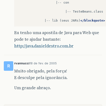
|--
con

|--
TesteBeans.class

|--
lib
(seus
JARs)
</blockquote>
Eu tenho uma apostila de Java para Web que
pode te ajudar bastante:
http://java.danieldestro.com.br
rvannucci
18 de fev. de 2005
R
Muito obrigado, pela força!
E desculpe pela ignorância.
Um grande abraço.