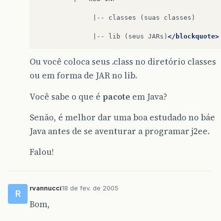
|--
classes
(suas
classes)

|--
lib
(seus
JARs)
</blockquote>
Ou você coloca seus .class no diretório classes
ou em forma de JAR no lib.
Você sabe o que é
pacote
em Java?
Senão, é melhor dar uma boa estudado no báe
Java antes de se aventurar a programar j2ee.
Falou!
rvannucci
18 de fev. de 2005
R
Bom,