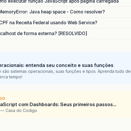
o executar função JavaScript após página carregada
MemoryError: Java heap space - Como resolver?
CPF na Receita Federal usando Web Service?
calhost de forma externa? [RESOLVIDO]
racionais: entenda seu conceito e suas funções
 são sistemas operacionais, suas funções e tipos. Aprenda tudo de
perca tempo!
IGO
Script com Dashboards: Seus primeiros passos...
l — Casa do Codigo