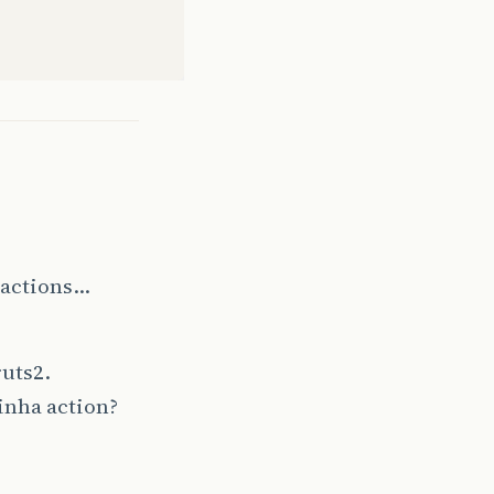
 actions…
ruts2.
inha action?