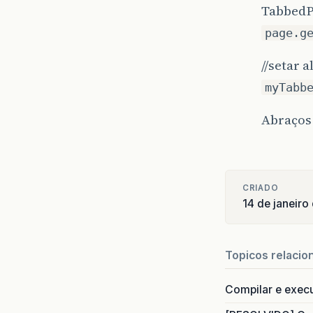
TabbedP
page.g
//setar 
myTabb
Abraços!
CRIADO
14 de janeir
Topicos relacio
Compilar e exec