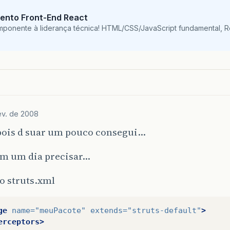
ento Front-End React
mponente à liderança técnica! HTML/CSS/JavaScript fundamental, 
ev. de 2008
ois d suar um pouco consegui…
em um dia precisar…
o struts.xml
ge
name=
"meuPacote"
extends=
"struts-default"
>
erceptors>