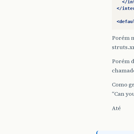
</in
</inte
<defau
Porém m
struts.x
Porém d
chamad
Como gr
“Can yo
Até