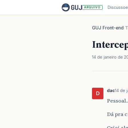
Discussoe
ARQUIVO
GUJ
Front-end
/
/
T
Intercep
14 de janeiro de 2
dac
14 de 
D
Pessoal
Dá pra c
Criei al