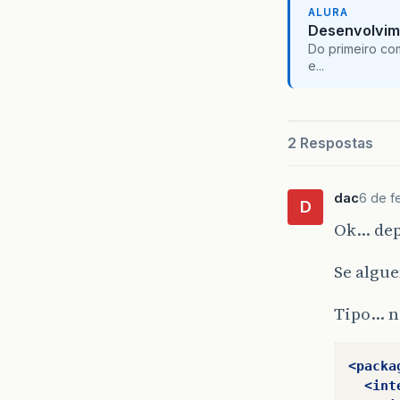
ALURA
Desenvolvim
Do primeiro co
e...
2 Respostas
dac
6 de f
D
Ok… dep
Se algu
Tipo… n
<packa
<int