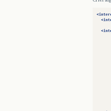
<inter
<int
<int