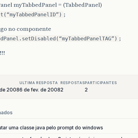
anel myTabbedPanel = (TabbedPanel)
;
et(“myTabbedPanelID”)
algo no componente
;
edPanel.setDisabled(“myTabbedPanelTAG”)
!!
ULTIMA RESPOSTA
RESPOSTAS
PARTICIPANTES
o de 2008
6 de fev. de 2008
2
2
nados
utar uma classe java pelo prompt do windows