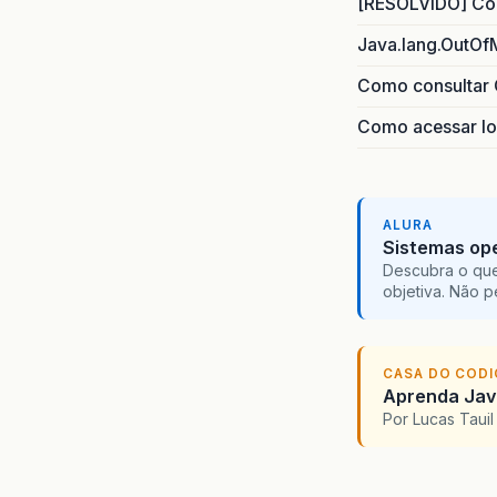
[RESOLVIDO] Com
Java.lang.OutOf
Como consultar 
Como acessar lo
ALURA
Sistemas ope
Descubra o que
objetiva. Não 
CASA DO COD
Aprenda Java
Por Lucas Taui