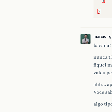
}
}
marcio.rg
bacana!
nunca t
fiquei 
valeu pe
ahh… apr
Você sa
algo tip