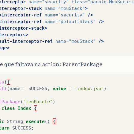
nterceptor
name=
"security"
class=
"pacote.MeuSecuri
nterceptor-stack
name=
"meuStack"
>
<interceptor-ref
name=
"security"
/>
<interceptor-ref
name=
"defaultStack"
/>
interceptor-stack>
terceptors>
ault-interceptor-ref
name=
"meuStack"
/>
age>
e que faltava na action: ParentPackage
ts
(
{
ult
(
name
=
SUCCESS
,
value
=
"index.jsp"
)
tPackage
(
"meuPacote"
)
class
Index
{
ic
String
execute
()
{
turn
SUCCESS
;