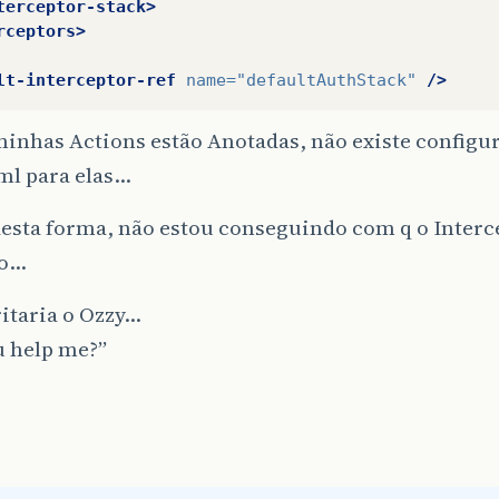
terceptor-stack>
rceptors>
lt-interceptor-ref
name=
"defaultAuthStack"
/>
inhas Actions estão Anotadas, não existe configu
ml para elas…
esta forma, não estou conseguindo com q o Interce
o…
itaria o Ozzy…
u help me?”