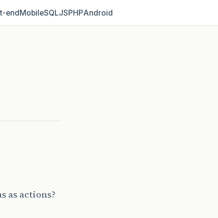
t‑end
Mobile
SQL
JS
PHP
Android
as as actions?