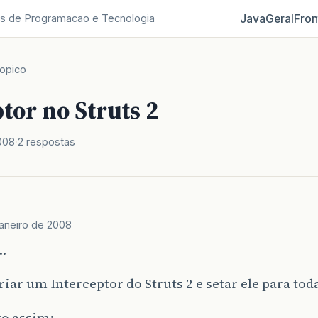
Java
Geral
Fron
s de Programacao e Tecnologia
opico
tor no Struts 2
008
2 respostas
janeiro de 2008
…
riar um Interceptor do Struts 2 e setar ele para tod
go assim: