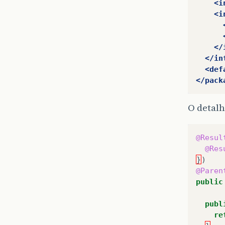
<i
<i
</
</in
<def
</pack
O detalh
@Resul
@Res
}
)
@Paren
public
publ
re