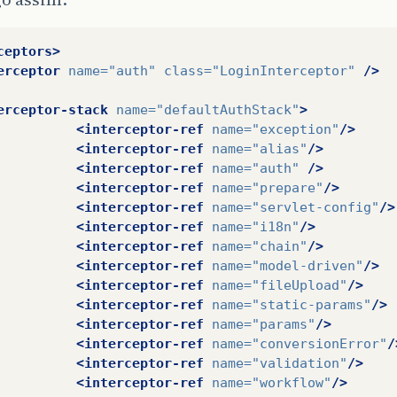
ceptors>
erceptor
name=
"auth"
class=
"LoginInterceptor"
/>
erceptor-stack
name=
"defaultAuthStack"
>
<interceptor-ref
name=
"exception"
/>
<interceptor-ref
name=
"alias"
/>
<interceptor-ref
name=
"auth"
/>
<interceptor-ref
name=
"prepare"
/>
<interceptor-ref
name=
"servlet-config"
/>
<interceptor-ref
name=
"i18n"
/>
<interceptor-ref
name=
"chain"
/>
<interceptor-ref
name=
"model-driven"
/>
<interceptor-ref
name=
"fileUpload"
/>
<interceptor-ref
name=
"static-params"
/>
<interceptor-ref
name=
"params"
/>
<interceptor-ref
name=
"conversionError"
/
<interceptor-ref
name=
"validation"
/>
<interceptor-ref
name=
"workflow"
/>