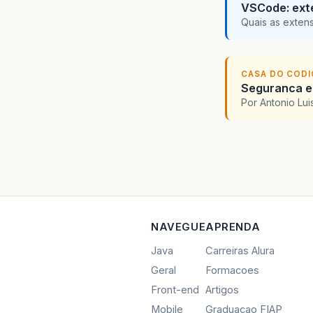
VSCode: ext
Quais as exten
CASA DO COD
Seguranca em
Por Antonio Lu
NAVEGUE
APRENDA
Java
Carreiras Alura
Geral
Formacoes
Front-end
Artigos
Mobile
Graduacao FIAP