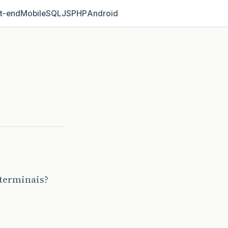
t‑end
Mobile
SQL
JS
PHP
Android
 terminais?