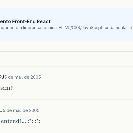
ento Front-End React
mponente à liderança técnica! HTML/CSS/JavaScript fundamental, 
PJ
5 de mai. de 2005
ssim?
PJ
5 de mai. de 2005
entendi… :?: :?: