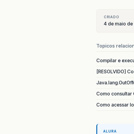
CRIADO
4 de maio de
Topicos relacio
Compilar e exec
[RESOLVIDO] Com
Java.lang.OutOf
Como consultar 
Como acessar lo
ALURA