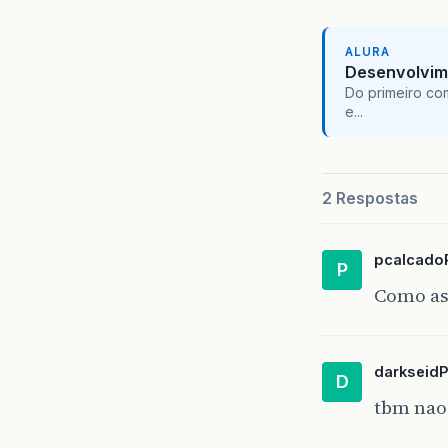
ALURA
Desenvolvim
Do primeiro co
e...
2 Respostas
pcalcado
P
Como a
darkseid
D
tbm nao 