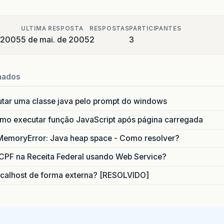
ULTIMA RESPOSTA
RESPOSTAS
PARTICIPANTES
 2005
5 de mai. de 2005
2
3
nados
utar uma classe java pelo prompt do windows
o executar função JavaScript após página carregada
MemoryError: Java heap space - Como resolver?
CPF na Receita Federal usando Web Service?
calhost de forma externa? [RESOLVIDO]