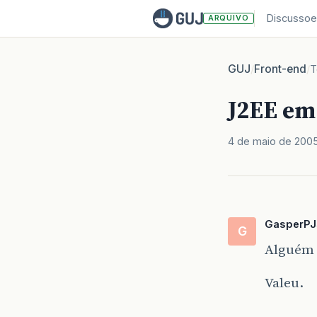
Discussoe
ARQUIVO
GUJ
Front-end
/
/
T
J2EE em
4 de maio de 200
GasperPJ
G
Alguém 
Valeu.