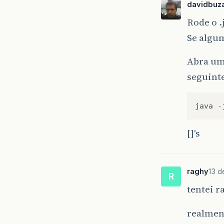
davidbuza
Rode o 
Se algum
Abra um 
seguint
java
-
[]'s
raghy
13 d
R
tentei r
realment