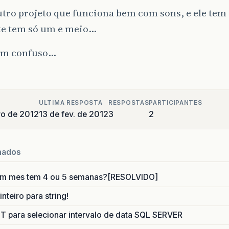
tro projeto que funciona bem com sons, e ele tem
ste tem só um e meio…
em confuso…
ULTIMA RESPOSTA
RESPOSTAS
PARTICIPANTES
ro de 2012
13 de fev. de 2012
3
2
nados
um mes tem 4 ou 5 semanas?[RESOLVIDO]
nteiro para string!
para selecionar intervalo de data SQL SERVER