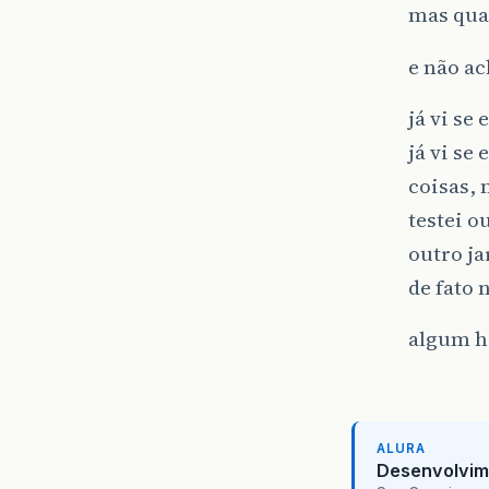
mas qua
e não a
já vi se
já vi se
coisas,
testei o
outro j
de fato
algum h
ALURA
Desenvolvim