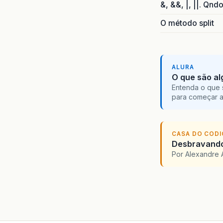
&, &&, |, ||. Qnd
O método split
ALURA
O que são al
Entenda o que 
para começar 
CASA DO COD
Desbravando 
Por Alexandre 