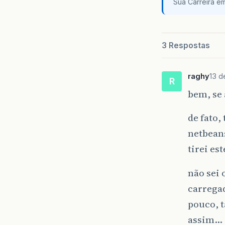
Sua Carreira e
3 Respostas
raghy
13 d
R
bem, se 
de fato,
netbea
tirei es
não sei 
carrega
pouco, t
assim…