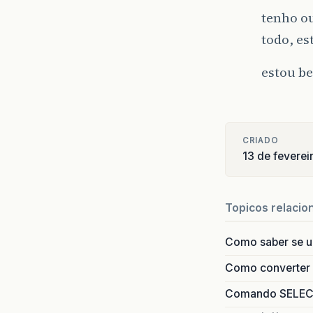
tenho ou
todo, e
estou b
CRIADO
13 de feverei
Topicos relacio
Como saber se 
Como converter i
Comando SELECT 