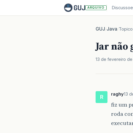
Discussoe
ARQUIVO
GUJ
Java
/
/
Topico
Jar não 
13 de fevereiro de
raghy
13 d
R
fiz um p
roda com
executa