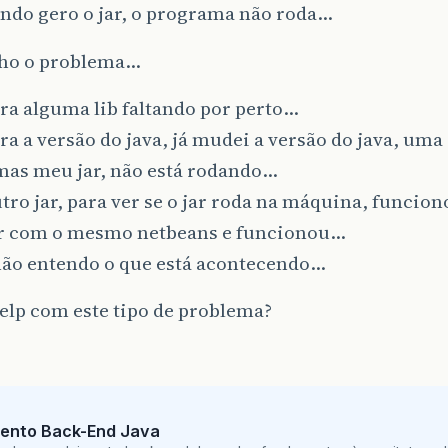
ndo gero o jar, o programa não roda…
cho o problema…
 era alguma lib faltando por perto…
 era a versão do java, já mudei a versão do java, uma
 mas meu jar, não está rodando…
utro jar, para ver se o jar roda na máquina, funci
ar com o mesmo netbeans e funcionou…
 não entendo o que está acontecendo…
elp com este tipo de problema?
ento Back-End Java