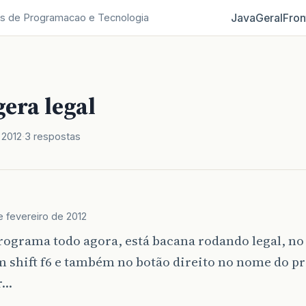
Java
Geral
Fron
s de Programacao e Tecnologia
gera legal
 2012
3 respostas
e fevereiro de 2012
rograma todo agora, está bacana rodando legal, no
 shift f6 e também no botão direito no nome do pr
r…