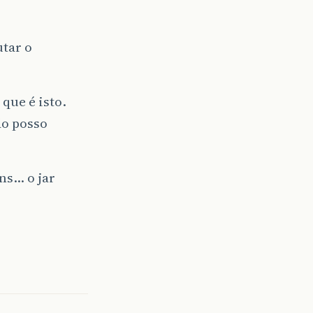
utar o
que é isto.
ão posso
ns… o jar