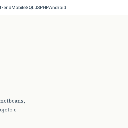
t‑end
Mobile
SQL
JS
PHP
Android
 netbeans,
ojeto e