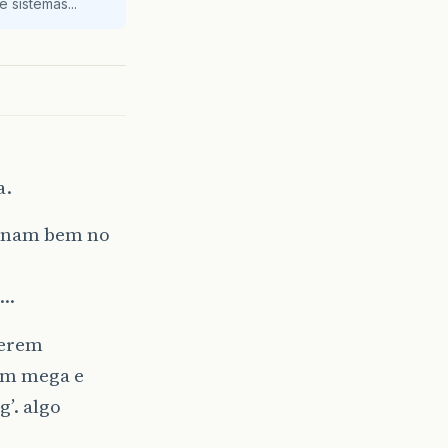
 sistemas...
a.
cionam bem no
m…
 serem
um mega e
g’. algo