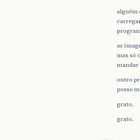
alguém c
carregar
progra
as image
mas só 
mandar 
outro p
posso m
grato.
grato.