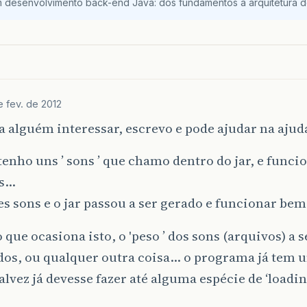
m desenvolvimento back-end Java: dos fundamentos à arquitetura de
e fev. de 2012
a alguém interessar, escrevo e pode ajudar na ajud
 tenho uns ’ sons ’ que chamo dentro do jar, e fun
ns…
tes sons e o jar passou a ser gerado e funcionar be
o que ocasiona isto, o 'peso ’ dos sons (arquivos) a
dos, ou qualquer outra coisa… o programa já tem 
alvez já devesse fazer até alguma espécie de ‘loadin