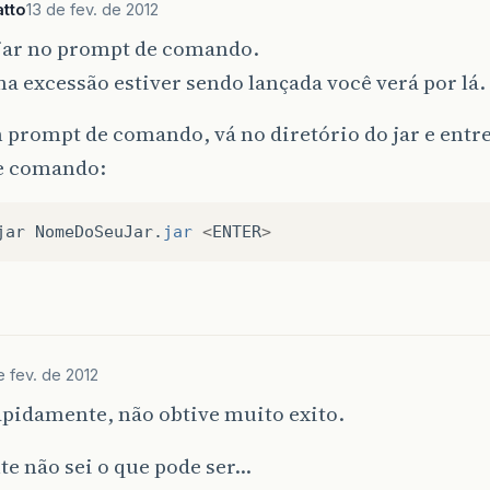
tto
13 de fev. de 2012
.jar no prompt de comando.
a excessão estiver sendo lançada você verá por lá.
prompt de comando, vá no diretório do jar e entr
e comando:
jar
NomeDoSeuJar
.
jar
<
ENTER
>
e fev. de 2012
apidamente, não obtive muito exito.
e não sei o que pode ser…