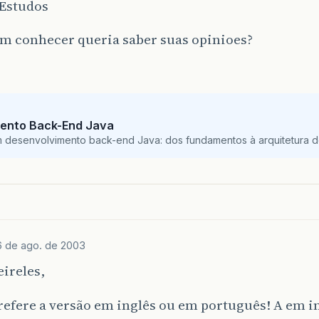
 Estudos
em conhecer queria saber suas opinioes?
ento Back-End Java
m desenvolvimento back-end Java: dos fundamentos à arquitetura de
6 de ago. de 2003
ireles,
refere a versão em inglês ou em português! A em i