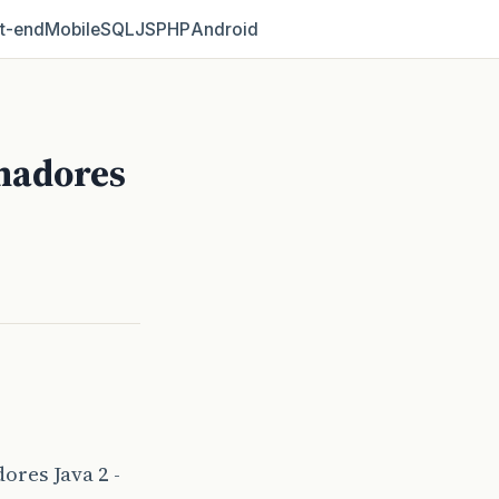
t‑end
Mobile
SQL
JS
PHP
Android
amadores
ores Java 2 -