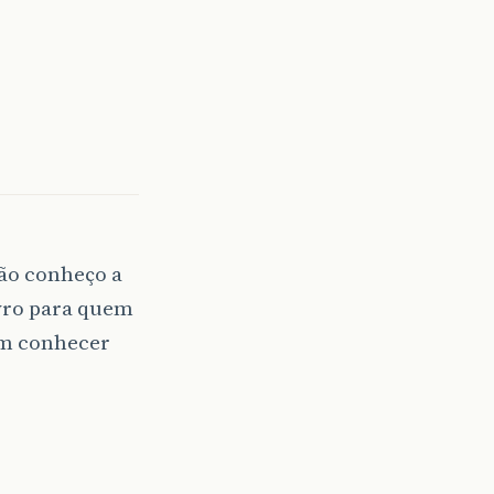
Não conheço a
ivro para quem
em conhecer