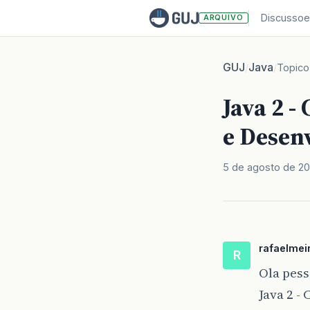
Discussoe
ARQUIVO
GUJ
Java
/
/
Topico
Java 2 -
e Desen
5 de agosto de 2
rafaelmei
R
Ola pess
Java 2 -