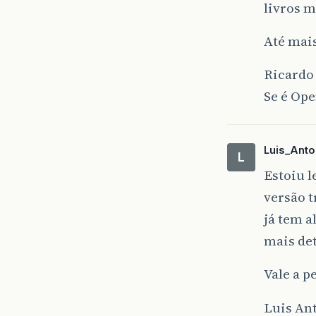
livros 
Até mai
Ricardo
Se é Ope
Luis_Anto
L
Estoiu l
versão t
já tem 
mais det
Vale a pe
Luis An