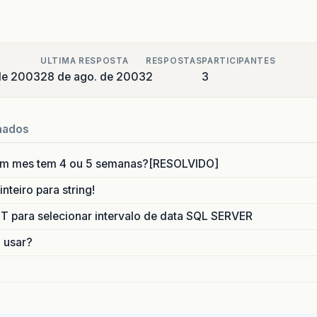
ULTIMA RESPOSTA
RESPOSTAS
PARTICIPANTES
de 2003
28 de ago. de 2003
2
3
nados
um mes tem 4 ou 5 semanas?[RESOLVIDO]
nteiro para string!
para selecionar intervalo de data SQL SERVER
o usar?