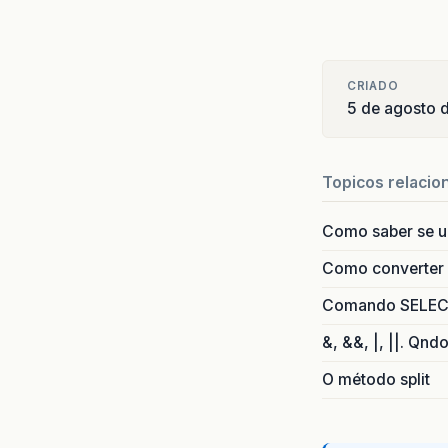
CRIADO
5 de agosto 
Topicos relacio
Como saber se 
Como converter i
Comando SELECT 
&, &&, |, ||. Qnd
O método split