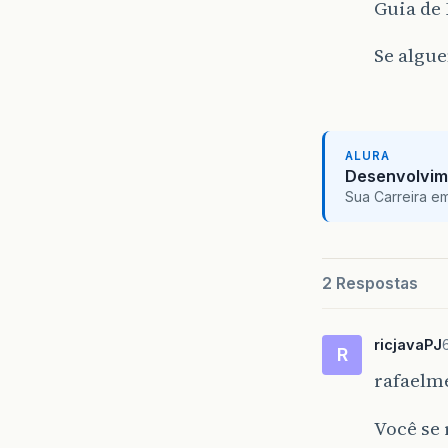
Guia de
Se algu
ALURA
Desenvolvim
Sua Carreira e
2 Respostas
ricjavaPJ
R
rafaelme
Você se 