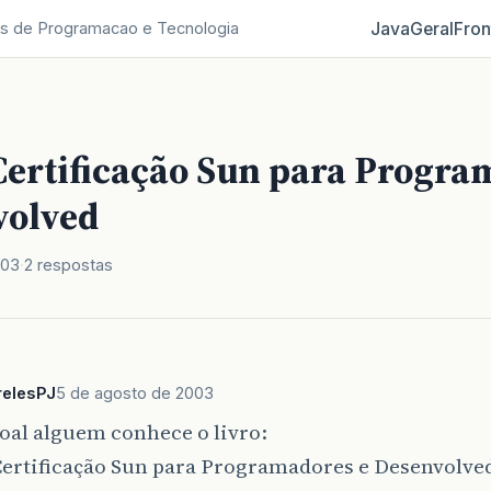
Java
Geral
Fron
s de Programacao e Tecnologia
 Certificação Sun para Progr
volved
003
2 respostas
relesPJ
5 de agosto de 2003
oal alguem conhece o livro:
 Certificação Sun para Programadores e Desenvolved