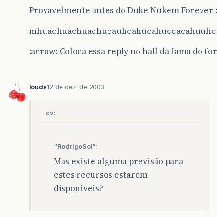
Provavelmente antes do Duke Nukem Forever 
mhuaehuaehuaehueauheahueahueeaeahuuhe
:arrow: Coloca essa reply no hall da fama do f
louds
12 de dez. de 2003
cv:
“RodrigoSol”:
Mas existe alguma previsão para
estes recursos estarem
disponiveis?