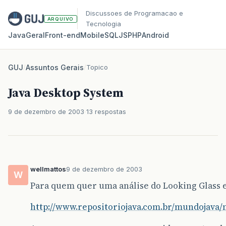
Discussoes de Programacao e
ARQUIVO
Tecnologia
Java
Geral
Front‑end
Mobile
SQL
JS
PHP
Android
GUJ
/
Assuntos Gerais
/
Topico
Java Desktop System
9 de dezembro de 2003
13 respostas
wellmattos
9 de dezembro de 2003
W
Para quem quer uma análise do Looking Glass e
http://www.repositoriojava.com.br/mundojava