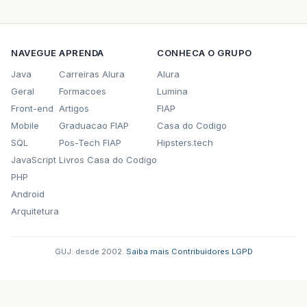
NAVEGUE
APRENDA
CONHECA O GRUPO
Java
Carreiras Alura
Alura
Geral
Formacoes
Lumina
Front-end
Artigos
FIAP
Mobile
Graduacao FIAP
Casa do Codigo
SQL
Pos-Tech FIAP
Hipsters.tech
JavaScript
Livros Casa do Codigo
PHP
Android
Arquitetura
GUJ: desde 2002.
·
Saiba mais
·
Contribuidores
·
LGPD