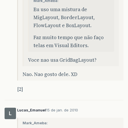
Mark_Ameba:
Eu uso uma mistura de
MigLayout, BorderLayout,
FlowLayout e BoxLayout.
Faz muito tempo que não faço
telas em Visual Editors.
Voce nao usa GridBagLayout?
Nao. Nao gosto dele. XD
[2]
Lucas_Emanuel
15 de jan. de 2010
L
Mark_Ameba: