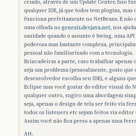
criado, através de um Update Center. Isso f
qualquer IDE, já que todos tem plugins, mas 
funciona perfeitamente no NetBeans. E não 
uma olhada no
genesis.dev.java.net
, nos ajud
sanidade quando o assunto é Swing, uma API
poderosa mas bastante complexa, principal
pessoal não familiarizado com a tecnologia.
Brincadeiras a parte, caso trabalhar apenas
seja um problema (pessoalmente, gosto que 
desenvolvedor escolha seu IDE), e alguns qu
Eclipse mas você gostar do editor visual do 
qualquer outro, sugiro uma abordagem simpl
seja, apenas o design de tela ser feito via fe
todos os listeners etc sejam feitos via editor
Assim você não fica preso a apenas uma ferr
Att.