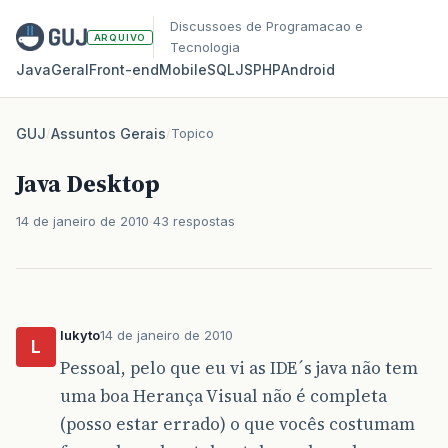
Discussoes de Programacao e
ARQUIVO
Tecnologia
Java
Geral
Front‑end
Mobile
SQL
JS
PHP
Android
GUJ
/
Assuntos Gerais
/
Topico
Java Desktop
14 de janeiro de 2010
43 respostas
lukyto
14 de janeiro de 2010
L
Pessoal, pelo que eu vi as IDE´s java não tem
uma boa Herança Visual não é completa
(posso estar errado) o que vocês costumam