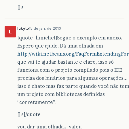
[]'s
lukyto
15 de jan. de 2010
L
[quote=hmichel]Segue o exemplo em anexo.
Espero que ajude. Dá uma olhada em
http://wiki.netbeans.org/FaqFormExtendingFo
que vai te ajudar bastante e claro, isso só
funciona com o projeto compilado pois o IDE
precisa dos binários para algumas operações…
isso é chato mas faz parte quando você não te
um projeto com bibliotecas definidas
“corretamente”.
[]'s[/quote
vou dar uma olhada… valeu