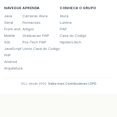
NAVEGUE
APRENDA
CONHECA O GRUPO
Java
Carreiras Alura
Alura
Geral
Formacoes
Lumina
Front-end
Artigos
FIAP
Mobile
Graduacao FIAP
Casa do Codigo
SQL
Pos-Tech FIAP
Hipsters.tech
JavaScript
Livros Casa do Codigo
PHP
Android
Arquitetura
GUJ: desde 2002.
·
Saiba mais
·
Contribuidores
·
LGPD