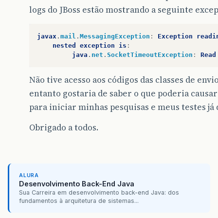
logs do JBoss estão mostrando a seguinte excep
javax
.
mail
.
MessagingException
:
Exception
readi
nested
exception
is
:
java
.
net
.
SocketTimeoutException
:
Read
Não tive acesso aos códigos das classes de envi
entanto gostaria de saber o que poderia causar
para iniciar minhas pesquisas e meus testes já
Obrigado a todos.
ALURA
Desenvolvimento Back-End Java
Sua Carreira em desenvolvimento back-end Java: dos
fundamentos à arquitetura de sistemas...