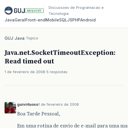
Discussoes de Programacao e
ARQUIVO
Tecnologia
Java
Geral
Front‑end
Mobile
SQL
JS
PHP
Android
GUJ
/
Java
/
Topico
Java.net.SocketTimeoutException:
Read timed out
1 de fevereiro de 2008
5 respostas
guivirtuoso
1 de fevereiro de 2008
Boa Tarde Pessoal,
Em uma rotina de envio de e-mail para uma mail