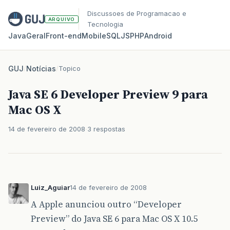
Discussoes de Programacao e
ARQUIVO
Tecnologia
Java
Geral
Front‑end
Mobile
SQL
JS
PHP
Android
GUJ
/
Notícias
/
Topico
Java SE 6 Developer Preview 9 para
Mac OS X
14 de fevereiro de 2008
3 respostas
Luiz_Aguiar
14 de fevereiro de 2008
A Apple anunciou outro “Developer
Preview” do Java SE 6 para Mac OS X 10.5