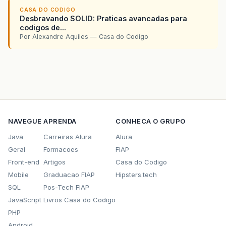
CASA DO CODIGO
Desbravando SOLID: Praticas avancadas para
codigos de...
Por Alexandre Aquiles — Casa do Codigo
NAVEGUE
APRENDA
CONHECA O GRUPO
Java
Carreiras Alura
Alura
Geral
Formacoes
FIAP
Front-end
Artigos
Casa do Codigo
Mobile
Graduacao FIAP
Hipsters.tech
SQL
Pos-Tech FIAP
JavaScript
Livros Casa do Codigo
PHP
Android