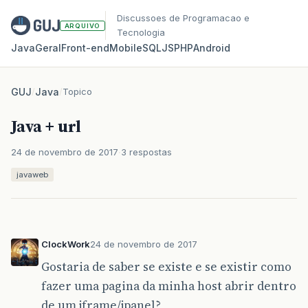
Discussoes de Programacao e
ARQUIVO
Tecnologia
Java
Geral
Front‑end
Mobile
SQL
JS
PHP
Android
GUJ
/
Java
/
Topico
Java + url
24 de novembro de 2017
3 respostas
javaweb
ClockWork
24 de novembro de 2017
Gostaria de saber se existe e se existir como
fazer uma pagina da minha host abrir dentro
de um jframe/jpanel?