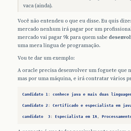
vaca (ainda).
Você não entendeu o que eu disse. Eu quis di
mercado nenhum irá pagar por um profissiona
mercado vai pagar 9k para quem sabe
desenvol
uma mera lingua de programação.
Vou te dar um exemplo:
A oracle precisa desenvolver um foguete que n
mas por uma máquina, e irá contratar vários pr
Candidato
1
:
conhece
java
e
mais
duas
linguage
Candidato
2
:
Certificado
e
especialista
em
jav
candidato
3
:
Especialista
em
IA
,
Processament