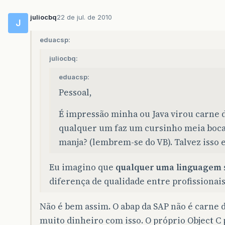
juliocbq
22 de jul. de 2010
J
eduacsp:
juliocbq:
eduacsp:
Pessoal,
É impressão minha ou Java virou carne 
qualquer um faz um cursinho meia boca 
manja? (lembrem-se do VB). Talvez isso e
Eu imagino que
qualquer uma linguagem
diferença de qualidade entre profissionais
Não é bem assim. O abap da SAP não é carne 
muito dinheiro com isso. O próprio Object C 