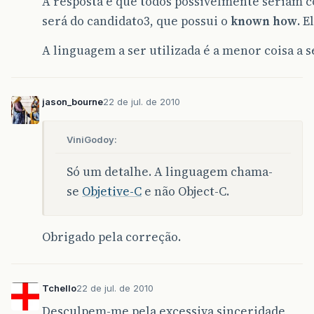
A resposta é que todos possivelmente seriam c
será do candidato3, que possui o
known how
. 
A linguagem a ser utilizada é a menor coisa a s
jason_bourne
22 de jul. de 2010
ViniGodoy:
Só um detalhe. A linguagem chama-
se
Objetive-C
e não Object-C.
Obrigado pela correção.
Tchello
22 de jul. de 2010
Desculpem-me pela excessiva sinceridade,