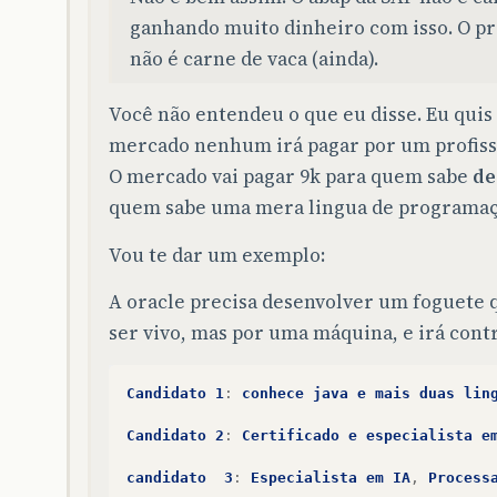
ganhando muito dinheiro com isso. O pr
não é carne de vaca (ainda).
Você não entendeu o que eu disse. Eu qui
mercado nenhum irá pagar por um profiss
O mercado vai pagar 9k para quem sabe
de
quem sabe uma mera lingua de programaç
Vou te dar um exemplo:
A oracle precisa desenvolver um foguete 
ser vivo, mas por uma máquina, e irá contr
Candidato
1
:
conhece
java
e
mais
duas
lin
Candidato
2
:
Certificado
e
especialista
e
candidato
3
:
Especialista
em
IA
,
Process