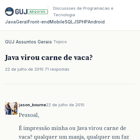
Discussoes de Programacao e
ARQUIVO
Tecnologia
Java
Geral
Front‑end
Mobile
SQL
JS
PHP
Android
GUJ
/
Assuntos Gerais
/
Topico
Java virou carne de vaca?
22 de julho de 2010
71 respostas
jason_bourne
22 de julho de 2010
Pessoal,
É impressão minha ou Java virou carne de
vaca? qualquer um manja, qualquer um faz