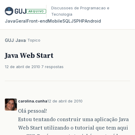
Discussoes de Programacao e
ARQUIVO
Tecnologia
Java
Geral
Front‑end
Mobile
SQL
JS
PHP
Android
GUJ
/
Java
/
Topico
Java Web Start
12 de abril de 2010
7 respostas
carolina.cunha
12 de abril de 2010
Olá pessoal!
Estou tentando construir uma aplicação Java
Web Start utilizando o tutorial que tem aqui