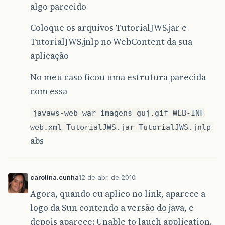
algo parecido
Coloque os arquivos TutorialJWS.jar e
TutorialJWS.jnlp no WebContent da sua
aplicação
No meu caso ficou uma estrutura parecida
com essa
javaws-web war imagens guj.gif WEB-INF
web.xml TutorialJWS.jar TutorialJWS.jnlp
abs
carolina.cunha
12 de abr. de 2010
Agora, quando eu aplico no link, aparece a
logo da Sun contendo a versão do java, e
depois aparece: Unable to lauch application.