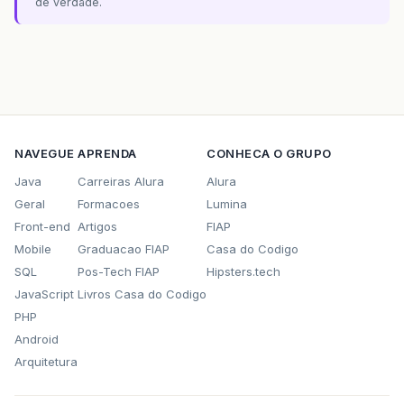
de verdade.
NAVEGUE
APRENDA
CONHECA O GRUPO
Java
Carreiras Alura
Alura
Geral
Formacoes
Lumina
Front-end
Artigos
FIAP
Mobile
Graduacao FIAP
Casa do Codigo
SQL
Pos-Tech FIAP
Hipsters.tech
JavaScript
Livros Casa do Codigo
PHP
Android
Arquitetura