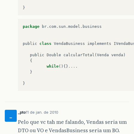
}
package
br
.
com
.
sun
.
model
.
business
public
class
VendaBusiness
implements
IVendaBu
public
Double
calcularTotal
(
Venda
venda
)
{
while
(){}
...
.
}
}
_pto
11 de jan. de 2010
_
Pelo que vc tah me falando, Vendas seria um
DTO ou VO e VendasBusiness seria um BO.