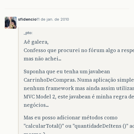
sfidencio
11 de jan. de 2010
_pto:
Aê galera,
Confesso que procurei no fórum algo a resp
mas não achei...
Suponha que eu tenha um javabean
CarrinhoDeCompras. Numa aplicação simple
nenhum framework mas ainda assim utiliza
MVC Model 2, este javabean é minha regra d
negócios...
Mas eu posso adicionar métodos como
"calcularTotal()" ou "quantidadeDeItens ()" a