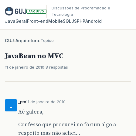
Discussoes de Programacao e
ARQUIVO
Tecnologia
Java
Geral
Front‑end
Mobile
SQL
JS
PHP
Android
GUJ
/
Arquitetura
/
Topico
JavaBean no MVC
11 de janeiro de 2010
8 respostas
_pto
11 de janeiro de 2010
_
Aê galera,
Confesso que procurei no fórum algo a
respeito mas não achei…