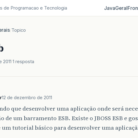
Java
Geral
Fron
s de Programacao e Tecnologia
rais
/
Topico
b
 2011
1 resposta
r
12 de dezembro de 2011
ndo que desenvolver uma aplicação onde será nece
ão de um barramento ESB. Existe o JBOSS ESB e gos
e um tutorial básico para desenvolver uma aplicaçã