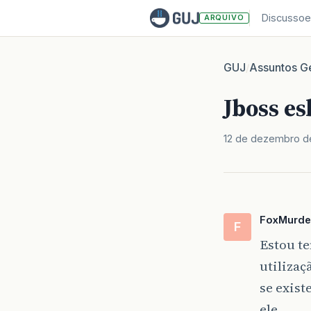
Discussoe
ARQUIVO
GUJ
Assuntos Ge
/
Jboss es
12 de dezembro de
FoxMurde
F
Estou te
utilizaç
se exist
ele.