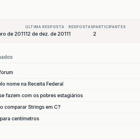
ULTIMA RESPOSTA
RESPOSTAS
PARTICIPANTES
ro de 2011
12 de dez. de 2011
1
2
nados
forum
lo nome na Receita Federal
se fazem com os pobres estagiários
o comparar Strings em C?
 para centímetros