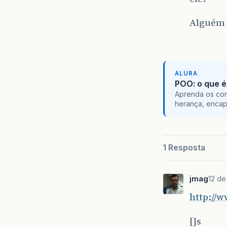
Alguém 
ALURA
POO: o que é
Aprenda os con
herança, encap
1 Resposta
jmag
12 de
http://
[]s