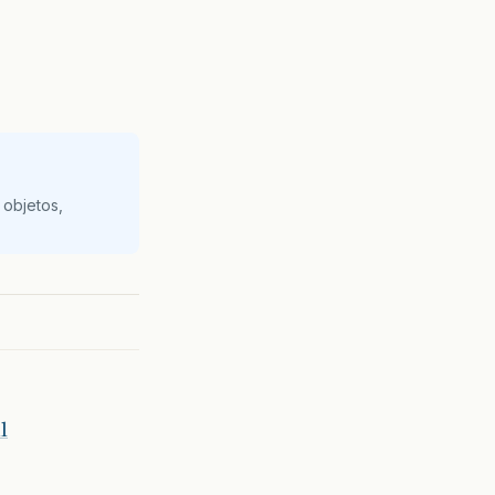
 objetos,
l