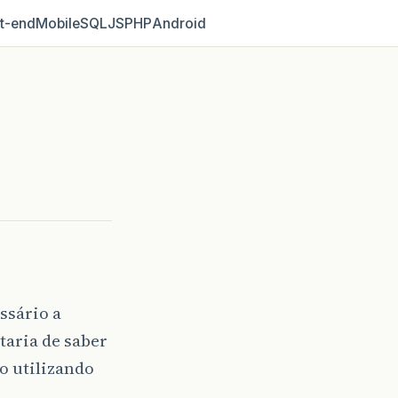
t‑end
Mobile
SQL
JS
PHP
Android
ssário a
taria de saber
o utilizando