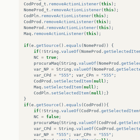
CodProd_t
.
removeActionListener
(
this
);
NomeProd_t
.
removeActionListener
(
this
);
CodPln
.
removeActionListener
(
this
);
CodProd
.
removeActionListener
(
this
);
NomeProd
.
removeActionListener
(
this
);
Maq
.
removeActionListener
(
this
);
if
(
e
.
getSource
().
equals
(
NomeProd
))
{
if
(
!
String
.
valueOf
(
NomeProd
.
getSelectedIte
NC
=
true
;
procuraMaq
(
String
.
valueOf
(
NomeProd
.
getSele
var_NP
=
String
.
valueOf
(
NomeProd
.
getSelect
var_CPd
=
"555"
;
var_CPn
=
"555"
;
CodProd
.
setSelectedItem
(
null
);
Maq
.
setSelectedItem
(
null
);
CodPln
.
setSelectedItem
(
null
);}
}
if
(
e
.
getSource
().
equals
(
CodProd
)){
if
(
!
String
.
valueOf
(
CodProd
.
getSelectedItem
NC
=
false
;
procuraMaq
(
String
.
valueOf
(
CodProd
.
getSelec
var_CPd
=
String
.
valueOf
(
CodProd
.
getSelect
var_NP
=
"555"
;
var_CPn
=
"555"
;