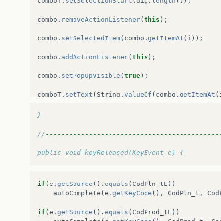
comboT
.
setSelectionStart
(
dig
.
length
());
combo
.
removeActionListener
(
this
);
combo
.
setSelectedItem
(
combo
.
getItemAt
(
i
));
combo
.
addActionListener
(
this
);
combo
.
setPopupVisible
(
true
);
comboT
.
setText
(
String
.
valueOf
(
combo
.
getItemAt
(
comboT
.
setSelectionStart
(
dig
.
length
());
}
break
;
//
--------------------------------------------
}
public void keyReleased(KeyEvent e) {
}
if
(
e
.
getSource
().
equals
(
CodPln_tE
))
}
autoComplete
(
e
.
getKeyCode
(),
CodPln_t
,
Cod
}
if
(
e
.
getSource
().
equals
(
CodProd_tE
))