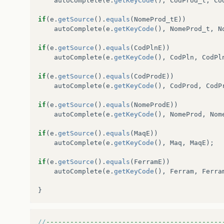
autoComplete
(
e
.
getKeyCode
(),
CodProd_t
,
Co
else
comboT
.
setText
(
null
);
if
(
e
.
getSource
().
equals
(
NomeProd_tE
))
}
autoComplete
(
e
.
getKeyCode
(),
NomeProd_t
,
N
if
(
cod
==
10
){
if
(
e
.
getSource
().
equals
(
CodPlnE
))
autoComplete
(
e
.
getKeyCode
(),
CodPln
,
CodPl
combo
.
setSelectedItem
(
comboT
.
getText
());
if
(
e
.
getSource
().
equals
(
CodProdE
))
comboT
.
setSelectionStart
(
0
);
autoComplete
(
e
.
getKeyCode
(),
CodProd
,
CodP
}
if
(
e
.
getSource
().
equals
(
NomeProdE
))
autoComplete
(
e
.
getKeyCode
(),
NomeProd
,
Nom
if
(
e
.
getSource
().
equals
(
MaqE
))
autoComplete
(
e
.
getKeyCode
(),
Maq
,
MaqE
);
if
(
e
.
getSource
().
equals
(
FerramE
))
autoComplete
(
e
.
getKeyCode
(),
Ferram
,
Ferra
}
//
--------------------------------------------