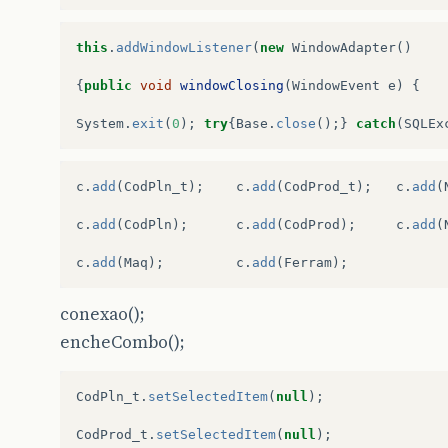
this
.
addWindowListener
(
new
WindowAdapter
()
{
public
void
windowClosing
(
WindowEvent
e
)
{
System
.
exit
(
0
);
try
{
Base
.
close
();}
catch
(
SQLEx
c
.
add
(
CodPln_t
);
c
.
add
(
CodProd_t
);
c
.
add
(
c
.
add
(
CodPln
);
c
.
add
(
CodProd
);
c
.
add
(
c
.
add
(
Maq
);
c
.
add
(
Ferram
);
conexao();
encheCombo();
CodPln_t
.
setSelectedItem
(
null
);
CodProd_t
.
setSelectedItem
(
null
);