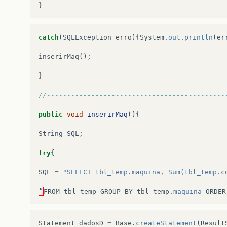
}
catch
(
SQLException
erro
){
System
.
out
.
println
(
er
inserirMaq
();
}
//--------------------------------------------
public
void
inserirMaq
(){
String
SQL
;
try
{
SQL
=
"SELECT tbl_temp.maquina, Sum(tbl_temp.c
“
FROM
tbl_temp
GROUP
BY
tbl_temp
.
maquina
ORDER
Statement
dadosD
=
Base
.
createStatement
(
Result