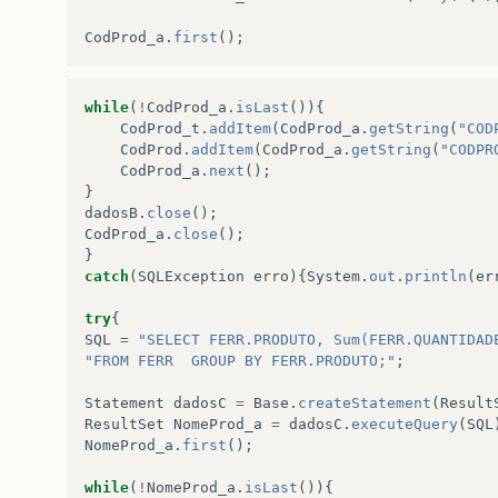
CodProd_a
.
first
();
while
(
!
CodProd_a
.
isLast
()){
CodProd_t
.
addItem
(
CodProd_a
.
getString
(
"COD
CodProd
.
addItem
(
CodProd_a
.
getString
(
"CODPR
CodProd_a
.
next
();
}
dadosB
.
close
();
CodProd_a
.
close
();
}
catch
(
SQLException
erro
){
System
.
out
.
println
(
er
try
{
SQL
=
"SELECT FERR.PRODUTO, Sum(FERR.QUANTIDAD
"FROM FERR 	GROUP BY FERR.PRODUTO;"
;
Statement
dadosC
=
Base
.
createStatement
(
Result
ResultSet
NomeProd_a
=
dadosC
.
executeQuery
(
SQL
NomeProd_a
.
first
();
while
(
!
NomeProd_a
.
isLast
()){