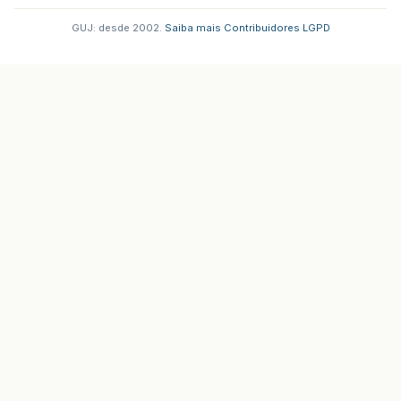
GUJ: desde 2002.
·
Saiba mais
·
Contribuidores
·
LGPD