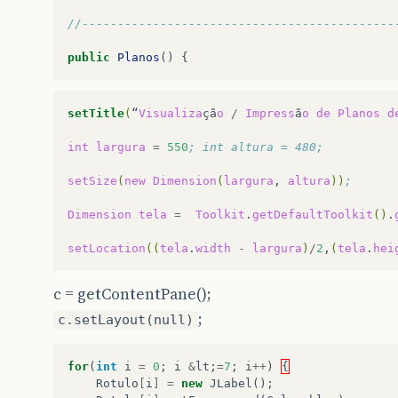
//--------------------------------------------
public
Planos
()
{
setTitle
(
“
Visualiza
çã
o
/
Impress
ã
o
de
Planos
d
int
largura
=
550
; int altura = 480;
setSize
(
new
Dimension
(
largura
,
altura
))
;
Dimension
tela
=
Toolkit
.
getDefaultToolkit
()
.
setLocation
((
tela
.
width
-
largura
)
/
2
,
(
tela
.
hei
c = getContentPane();
;
c.setLayout(null)
for
(
int
i
=
0
;
i
&
lt
;
=
7
;
i
++
)
{
Rotulo
[
i
]
=
new
JLabel
();