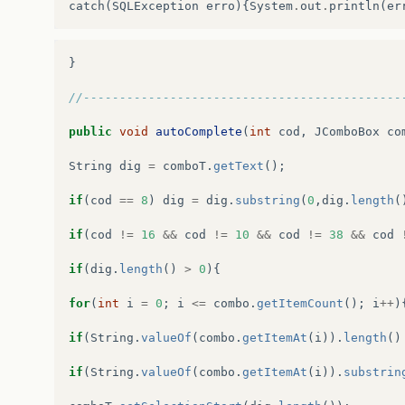
“
PLANO
.
MAQUINA
=
'”
+
var_Maq
+
“’
AND
FERR
.
P
catch
(
SQLException
erro
){
System
.
out
.
println
(
er
Maq
.
setSelectedItem
(
null
);
new
Impressao
();}
}
}
if
(
e
.
getSource
().
equals
(
Ferram
))
{
//--------------------------------------------
if
(
!
String
.
valueOf
(
Ferram
.
getSelectedItem
(
ferramenta
=
String
.
valueOf
(
Ferram
.
get
public
void
autoComplete
(
int
cod
,
JComboBox
co
Ferram
.
setSelectedItem
(
null
);
new
Pesquisa
();
String
dig
=
comboT
.
getText
();
}
}
if
(
cod
==
8
)
dig
=
dig
.
substring
(
0
,
dig
.
length
(
Ferram
.
addActionListener
(
this
);
if
(
cod
!=
16
&&
cod
!=
10
&&
cod
!=
38
&&
cod
CodPln_t
.
addActionListener
(
this
);
CodProd_t
.
addActionListener
(
this
);
if
(
dig
.
length
()
>
0
){
NomeProd_t
.
addActionListener
(
this
);
CodPln
.
addActionListener
(
this
);
for
(
int
i
=
0
;
i
<=
combo
.
getItemCount
();
i
++
)
CodProd
.
addActionListener
(
this
);
NomeProd
.
addActionListener
(
this
);
if
(
String
.
valueOf
(
combo
.
getItemAt
(
i
)).
length
()
Maq
.
addActionListener
(
this
);
if
(
String
.
valueOf
(
combo
.
getItemAt
(
i
)).
substrin