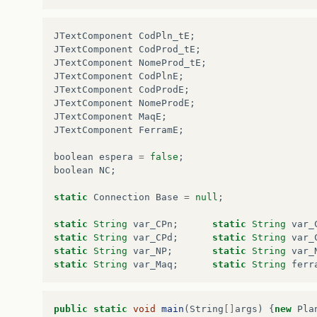
JTextComponent
CodPln_tE
;
JTextComponent
CodProd_tE
;
JTextComponent
NomeProd_tE
;
JTextComponent
CodPlnE
;
JTextComponent
CodProdE
;
JTextComponent
NomeProdE
;
JTextComponent
MaqE
;
JTextComponent
FerramE
;
boolean
espera
=
false
;
boolean
NC
;
static
Connection
Base
=
null
;
static
String
var_CPn
;
static
String
var_
static
String
var_CPd
;
static
String
var_
static
String
var_NP
;
static
String
var_
static
String
var_Maq
;
static
String
ferr
public
static
void
main
(
String
[]
args
)
{
new
Pla