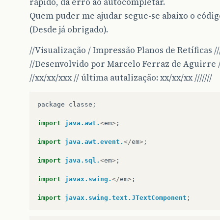
rápido, da erro ao autocompletar.
Quem puder me ajudar segue-se abaixo o códig
(Desde já obrigado).
//Visualização / Impressão Planos de Retíficas ///
//Desenvolvido por Marcelo Ferraz de Aguirre ///
//xx/xx/xxx // última autalização: xx/xx/xx ///////
package
classe
;
import
java.awt.
<
em
>
;
import
java.awt.event.
</
em
>
;
import
java.sql.
<
em
>
;
import
javax.swing.
</
em
>
;
import
javax.swing.text.JTextComponent
;