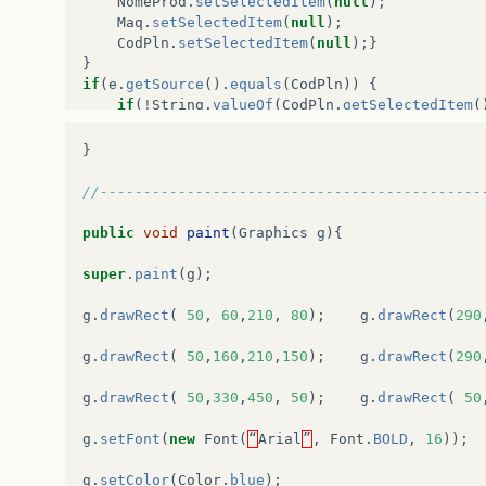
NomeProd
.
setSelectedItem
(
null
);
Maq
.
setSelectedItem
(
null
);
CodPln
.
setSelectedItem
(
null
);}
}
if
(
e
.
getSource
().
equals
(
CodPln
))
{
if
(
!
String
.
valueOf
(
CodPln
.
getSelectedItem
(
var_CPn
=
String
.
valueOf
(
CodPln
.
getSelecte
var_NP
=
"555"
;
var_CPd
=
"555"
;
}
NomeProd
.
setSelectedItem
(
null
);
Maq
.
setSelectedItem
(
null
);
//--------------------------------------------
CodProd
.
setSelectedItem
(
null
);
new
Impressao
();}
public
void
paint
(
Graphics
g
){
}
super
.
paint
(
g
);
// maq antiga
if
(
e
.
getSource
().
equals
(
NomeProd_t
))
{
g
.
drawRect
(
50
,
60
,
210
,
80
);
g
.
drawRect
(
290
if
(
!
String
.
valueOf
(
NomeProd_t
.
getSelectedI
g
.
drawRect
(
50
,
160
,
210
,
150
);
g
.
drawRect
(
290
var_NP_t
=
String
.
valueOf
(
NomeProd_t
.
getSe
var_CPd_t
=
"555"
;
var_CPn_t
=
"555"
;
g
.
drawRect
(
50
,
330
,
450
,
50
);
g
.
drawRect
(
50
CodProd_t
.
setSelectedItem
(
null
);
CodPln_t
.
setSelectedItem
(
null
);}
g
.
setFont
(
new
Font
(
“
Arial
”
,
Font
.
BOLD
,
16
));
}
if
(
e
.
getSource
().
equals
(
CodProd_t
)){
g
.
setColor
(
Color
.
blue
);