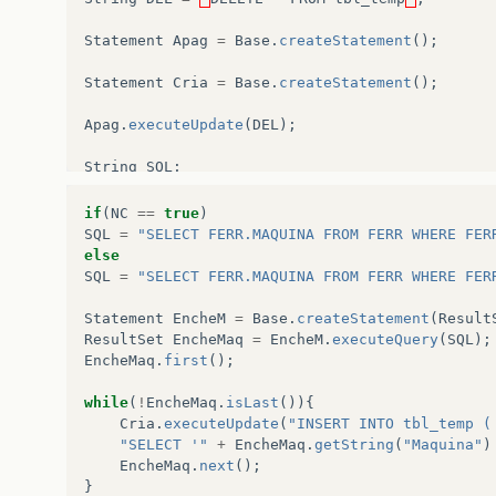
Statement
Apag
=
Base
.
createStatement
();
Statement
Cria
=
Base
.
createStatement
();
Apag
.
executeUpdate
(
DEL
);
String
SQL
;
if
(
NC
==
true
)
SQL
=
"SELECT FERR.MAQUINA FROM FERR WHERE FER
else
SQL
=
"SELECT FERR.MAQUINA FROM FERR WHERE FER
Statement
EncheM
=
Base
.
createStatement
(
Result
ResultSet
EncheMaq
=
EncheM
.
executeQuery
(
SQL
);
EncheMaq
.
first
();
while
(
!
EncheMaq
.
isLast
()){
Cria
.
executeUpdate
(
"INSERT INTO tbl_temp (
"SELECT '"
+
EncheMaq
.
getString
(
"Maquina"
)
EncheMaq
.
next
();
}