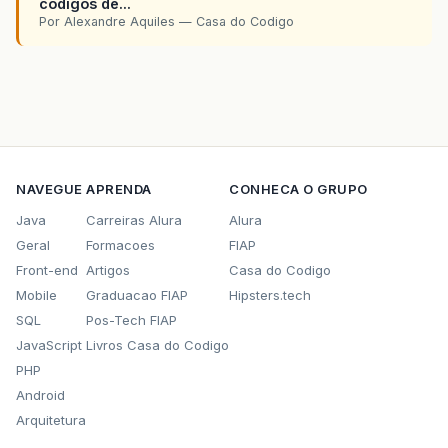
codigos de...
Por Alexandre Aquiles — Casa do Codigo
NAVEGUE
APRENDA
CONHECA O GRUPO
Java
Carreiras Alura
Alura
Geral
Formacoes
FIAP
Front-end
Artigos
Casa do Codigo
Mobile
Graduacao FIAP
Hipsters.tech
SQL
Pos-Tech FIAP
JavaScript
Livros Casa do Codigo
PHP
Android
Arquitetura