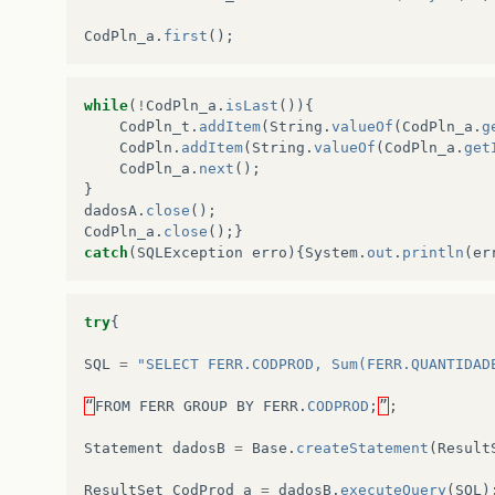
}
CodPln_a
.
first
();
catch
(
SQLException
erro
){
System
.
out
.
println
(
"F
while
(
!
CodPln_a
.
isLast
()){
+
erro
);
CodPln_t
.
addItem
(
String
.
valueOf
(
CodPln_a
.
g
CodPln
.
addItem
(
String
.
valueOf
(
CodPln_a
.
get
}
CodPln_a
.
next
();
}
}
dadosA
.
close
();
CodPln_a
.
close
();}
//--------------------------------------------
catch
(
SQLException
erro
){
System
.
out
.
println
(
er
public
void
encheCombo
(){
try
{
SQL
=
"SELECT FERR.CODPROD, Sum(FERR.QUANTIDAD
“
FROM
FERR
GROUP
BY
FERR
.
CODPROD
;
”
;
Statement
dadosB
=
Base
.
createStatement
(
Result
ResultSet
CodProd_a
=
dadosB
.
executeQuery
(
SQL
)