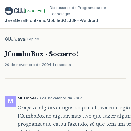
Discussoes de Programacao e
ARQUIVO
Tecnologia
Java
Geral
Front‑end
Mobile
SQL
JS
PHP
Android
GUJ
/
Java
/
Topico
JComboBox - Socorro!
20 de novembro de 2004
1 resposta
MusicoPJ
20 de novembro de 2004
M
Graças a alguns amigos do portal Java consegu
JComboBox ao digitar, mas tive que fazer algu
programa que estou fazendo, só que tem um pr