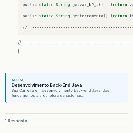
public
static
String
getvar_NP_t
()
{
return
v
public
static
String
getferramenta
()
{
return
f
//
------------------------------------------
//--------------------------------------------------------------
}
ALURA
Desenvolvimento Back-End Java
Sua Carreira em desenvolvimento back-end Java: dos
fundamentos à arquitetura de sistemas...
1 Resposta