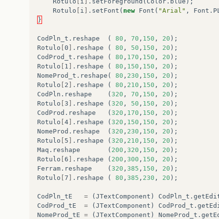
Rotulo
[
i
]
.
setForeground
(
Color
.
blue
);
Rotulo
[
i
]
.
setFont
(
new
Font
(
"Arial"
,
Font
.
P
}
CodPln_t
.
reshape
(
80
,
70
,
150
,
20
);
Rotulo
[
0
]
.
reshape
(
80
,
50
,
150
,
20
);
CodProd_t
.
reshape
(
80
,
170
,
150
,
20
);
Rotulo
[
1
]
.
reshape
(
80
,
150
,
150
,
20
);
NomeProd_t
.
reshape
(
80
,
230
,
150
,
20
);
Rotulo
[
2
]
.
reshape
(
80
,
210
,
150
,
20
);
CodPln
.
reshape
(
320
,
70
,
150
,
20
);
Rotulo
[
3
]
.
reshape
(
320
,
50
,
150
,
20
);
CodProd
.
reshape
(
320
,
170
,
150
,
20
);
Rotulo
[
4
]
.
reshape
(
320
,
150
,
150
,
20
);
NomeProd
.
reshape
(
320
,
230
,
150
,
20
);
Rotulo
[
5
]
.
reshape
(
320
,
210
,
150
,
20
);
Maq
.
reshape
(
200
,
320
,
150
,
20
);
Rotulo
[
6
]
.
reshape
(
200
,
300
,
150
,
20
);
Ferram
.
reshape
(
320
,
385
,
150
,
20
);
Rotulo
[
7
]
.
reshape
(
80
,
385
,
230
,
20
);
CodPln_tE
=
(
JTextComponent
)
CodPln_t
.
getEdi
CodProd_tE
=
(
JTextComponent
)
CodProd_t
.
getEd
NomeProd_tE
=
(
JTextComponent
)
NomeProd_t
.
getE