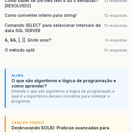
Como saber se um mes tem 4 ou 5 semanas?
31 respostas
[RESOLVIDO]
Como converter inteiro para string!
13 respostas
Comando SELECT para selecionar intervalo de
12 respostas
data SQL SERVER
&, &&, |, ||. Qndo usar?
6 respostas
O método split
12 respostas
ALURA
O que são algoritmos e lógica de programação e
como aprender?
Entenda o que são algoritmos e lógica de programação e
qual é a importância desses conceitos para começar a
programar
CASA DO CODIGO
Desbravando SOLID: Praticas avancadas para