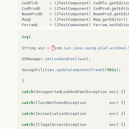
CodPlnE
=
(
JTextComponent
)
CodPln
.
getEdito
CodProdE
=
(
JTextComponent
)
CodProd
.
getEdit
NomeProdE
=
(
JTextComponent
)
NomeProd
.
getEdi
MaqE
=
(
JTextComponent
)
Maq
.
getEditor
()
FerramE
=
(
JTextComponent
)
Ferram
.
getEdito
CodPln_t
.
setEditable
(
true
);
try
{
CodProd_t
.
setEditable
(
true
);
NomeProd_t
.
setEditable
(
true
);
String
win
=
“
com
.
sun
.
java
.
swing
.
plaf
.
windows
.
CodPln
.
setEditable
(
true
);
CodProd
.
setEditable
(
true
);
UIManager
.
setLookAndFeel
(
win
);
NomeProd
.
setEditable
(
true
);
Maq
.
setEditable
(
true
);
SwingUtilities
.
updateComponentTreeUI
(
this
);
Ferram
.
setEditable
(
true
);
}
Rotulo
[
0
]
.
setText
(
"Código do Plano:"
);
Rotulo
Rotulo
[
2
]
.
setText
(
"Nome do Produto:"
);
Rotulo
catch
(
UnsupportedLookAndFeelException
exc
)
{}
Rotulo
[
4
]
.
setText
(
"Código do Produto:"
);
Rotulo
Rotulo
[
6
]
.
setText
(
"Máquina:"
);
Rotulo
catch
(
ClassNotFoundException
exc
)
{}
for
(
int
i
=
0
;
i
&
lt
;
=
7
;
i
++
)
c
.
add
(
Rotulo
[
i
]
)
catch
(
InstantiationException
exc
)
{}
catch
(
IllegalAccessException
exc
)
{}