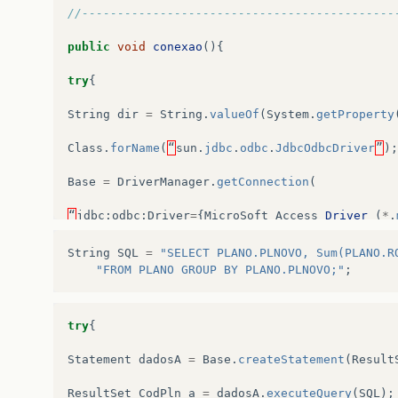
//--------------------------------------------
public
void
conexao
(){
try
{
String
dir
=
String
.
valueOf
(
System
.
getProperty
Class
.
forName
(
“
sun
.
jdbc
.
odbc
.
JdbcOdbcDriver
”
);
Base
=
DriverManager
.
getConnection
(
“
jdbc
:
odbc
:
Driver
=
{
MicroSoft
Access
Driver
(
*
.
“
R
:
\
PlanoRetificas
”
+
String
SQL
=
"SELECT PLANO.PLNOVO, Sum(PLANO.R
"FROM PLANO GROUP BY PLANO.PLNOVO;"
;
“\
Plano
de
retíficas
.
mdb
”
,
“
Admin
”
,
“
val
”
);}
try
{
catch
(
ClassNotFoundException
erro
){
System
.
out
.
Statement
dadosA
=
Base
.
createStatement
(
Result
+
erro
);
ResultSet
CodPln_a
=
dadosA
.
executeQuery
(
SQL
);