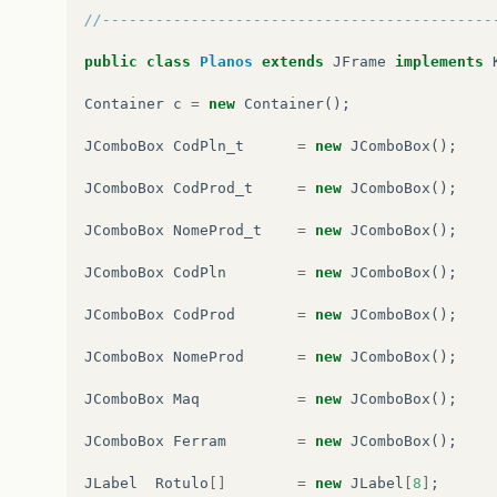
//--------------------------------------------
public
class
Planos
extends
JFrame
implements
Container
c
=
new
Container
();
JComboBox
CodPln_t
=
new
JComboBox
();
JComboBox
CodProd_t
=
new
JComboBox
();
JComboBox
NomeProd_t
=
new
JComboBox
();
JComboBox
CodPln
=
new
JComboBox
();
JComboBox
CodProd
=
new
JComboBox
();
JComboBox
NomeProd
=
new
JComboBox
();
JComboBox
Maq
=
new
JComboBox
();
JComboBox
Ferram
=
new
JComboBox
();
JLabel
Rotulo
[]
=
new
JLabel
[
8
]
;