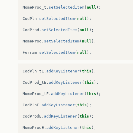
NomeProd_t
.
setSelectedItem
(
null
);
CodPln
.
setSelectedItem
(
null
);
CodProd
.
setSelectedItem
(
null
);
NomeProd
.
setSelectedItem
(
null
);
Ferram
.
setSelectedItem
(
null
);
CodPln_tE
.
addKeyListener
(
this
);
CodProd_tE
.
addKeyListener
(
this
);
NomeProd_tE
.
addKeyListener
(
this
);
CodPlnE
.
addKeyListener
(
this
);
CodProdE
.
addKeyListener
(
this
);
NomeProdE
.
addKeyListener
(
this
);