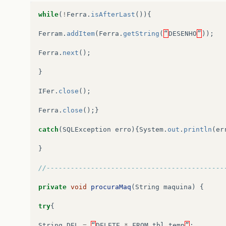
while
(
!
Ferra
.
isAfterLast
()){
Ferram
.
addItem
(
Ferra
.
getString
(
“
DESENHO
”
));
Ferra
.
next
();
}
IFer
.
close
();
Ferra
.
close
();}
catch
(
SQLException
erro
){
System
.
out
.
println
(
er
}
//--------------------------------------------
private
void
procuraMaq
(
String
maquina
)
{
try
{
String
DEL
=
“
DELETE
*
FROM
tbl_temp
”
;