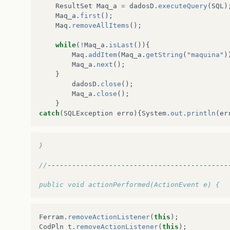
ResultSet
Maq_a
=
dadosD
.
executeQuery
(
SQL
)
Maq_a
.
first
();
Maq
.
removeAllItems
();
while
(
!
Maq_a
.
isLast
()){
Maq
.
addItem
(
Maq_a
.
getString
(
"maquina"
)
Maq_a
.
next
();
}
dadosD
.
close
();
Maq_a
.
close
();
}
catch
(
SQLException
erro
){
System
.
out
.
println
(
er
}
//
--------------------------------------------
public void actionPerformed(ActionEvent e) {
Ferram
.
removeActionListener
(
this
);
CodPln_t
.
removeActionListener
(
this
);