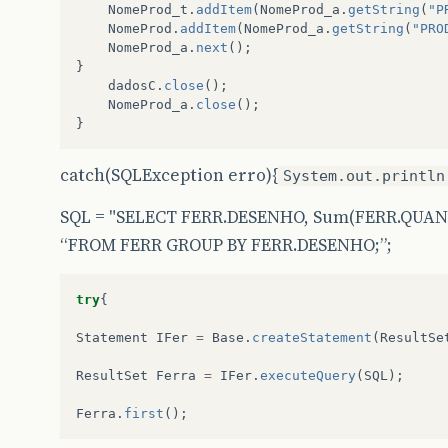
NomeProd_t
.
addItem
(
NomeProd_a
.
getString
(
"P
NomeProd
.
addItem
(
NomeProd_a
.
getString
(
"PRO
NomeProd_a
.
next
();
}
dadosC
.
close
();
NomeProd_a
.
close
();
}
catch(SQLException erro){
System.out.println
SQL = "SELECT FERR.DESENHO, Sum(FERR.QUA
“FROM FERR GROUP BY FERR.DESENHO;”;
try
{
Statement
IFer
=
Base
.
createStatement
(
ResultSe
ResultSet
Ferra
=
IFer
.
executeQuery
(
SQL
);
Ferra
.
first
();