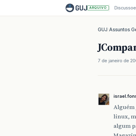
Discussoe
ARQUIVO
GUJ
Assuntos Ge
/
JCompan
7 de janeiro de 2
israel.fo
Alguém j
linux, m
algum pa
Magazin