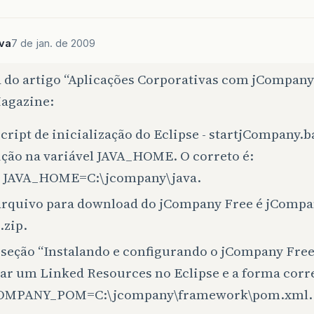
lva
7 de jan. de 2009
a do artigo “Aplicações Corporativas com jCompany
Magazine:
cript de inicialização do Eclipse - startjCompany.ba
ição na variável JAVA_HOME. O correto é:
t JAVA_HOME=C:\jcompany\java.
arquivo para download do jCompany Free é jCom
.zip.
 seção “Instalando e configurando o jCompany Free”
iar um Linked Resources no Eclipse e a forma corre
OMPANY_POM=C:\jcompany\framework\pom.xml.