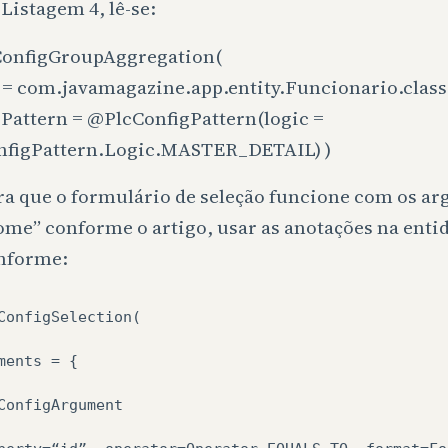
Listagem 4, lê-se:
onfigGroupAggregation
(
y = com.javamagazine.app.entity.Funcionario.class
gPattern =
@PlcConfigPattern
(logic =
nfigPattern.Logic.MASTER_DETAIL) )
ra que o formulário de seleção funcione com os ar
ome” conforme o artigo, usar as anotações na ent
nforme:
ConfigSelection(

ments
=
{

ConfigArgument
