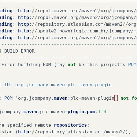
rofile>
ading
:
http
:
//
repo1
.
maven
.
org
/
maven2
/
org
/
jcompany
/
<id>
jcompany
</id>
ading
:
http
:
//
repo1
.
maven
.
org
/
maven2
/
org
/
jcompany
/
<repositories>
ading
:
http
:
//
repository
.
atlassian
.
com
/
maven2
//
org
<repository>
ading
:
http
:
//
update2
.
powerlogic
.
com
.
br
/
jcompany
/
m
<id>
maven2
</id>
ading
:
http
:
//
repo1
.
maven
.
org
/
maven2
/
org
/
jcompany
/
<url>
http://repo1.maven.org/maven2
</url>
-------------------------------------------------
<releases>
]
BUILD
ERROR
<enabled>
true
</enabled>
-------------------------------------------------
<updatePolicy>
never
</updatePolicy>
Error
building
POM
(
may
not
be
this
project
's POM
<checksumPolicy>
warn
</checksumPolicy
</releases>
<snapshots>
t ID: org.jcompany.maven:plc-maven-plugin
<enabled>
false
</enabled>
<updatePolicy>
never
</updatePolicy>
: POM '
org
.
jcompany
.
maven
:
plc
-
maven
-
plugin
'
not
fo
<checksumPolicy>
warn
</checksumPolicy
</snapshots>
jcompany
.
maven
:
plc
-
maven
-
plugin
:
pom
:
1.0
</repository>
<repository>
he
specified
remote
repositories
:
<id>
atlassian
</id>
ssian
(
http
:
//
repository
.
atlassian
.
com
/
maven2
/
),
<url>
http://repository.atlassian.com/mav