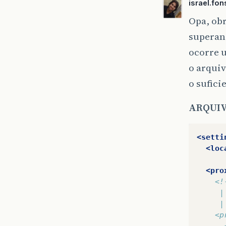
israel.fo
Opa, obr
superan
ocorre u
o arqui
o sufici
ARQUIV
<setti
<loc
<pro
<!
     |
     |
    <p
      