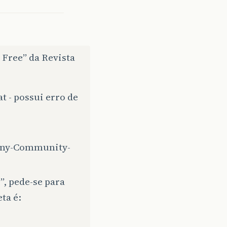
 Free” da Revista
t - possui erro de
pany-Community-
, pede-se para
ta é: