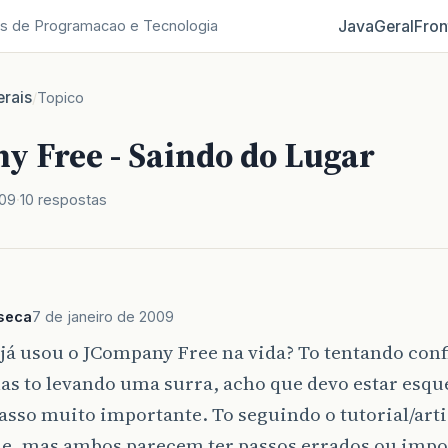
Java
Geral
Fron
s de Programacao e Tecnologia
rais
/
Topico
y Free - Saindo do Lugar
009
10 respostas
nseca
7 de janeiro de 2009
á usou o JCompany Free na vida? To tentando conf
as to levando uma surra, acho que devo estar esq
sso muito importante. To seguindo o tutorial/arti
e, mas ambos parecem ter passos errados ou impo