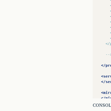
      
      
      
      
      
      
      
    </
    --
</pr
<ser
</se
<mir
</mi
CONSOL
<pr