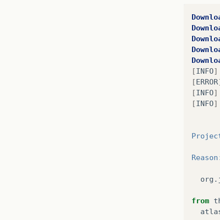
<p
Downlo
Downlo
Downlo
Downlo
Downlo
[
INFO
]
[
ERROR
[
INFO
]
[
INFO
]
Projec
Reason
org
.
from
t
atla