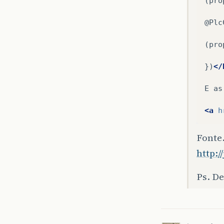
(pro
@Plc
(pro
})
</
E
as
<a
h
Fonte.
http:
Ps. D