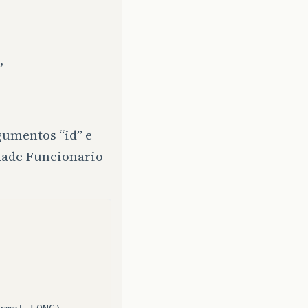
,
gumentos “id” e
idade Funcionario