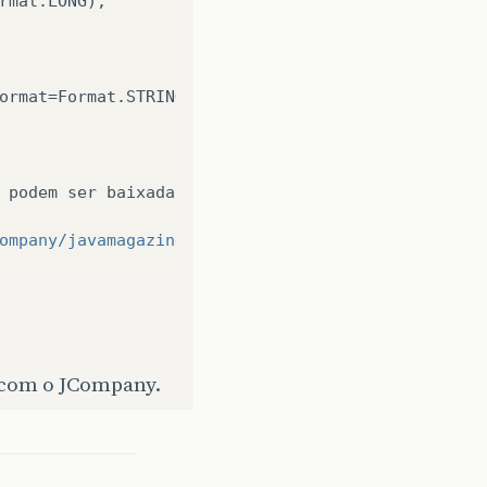
rmat.LONG),

ormat=Format.STRING)

podem
ser
baixadas
.:

ompany/javamagazine_sample_files.zip"
class=
"oneb
 com o JCompany.