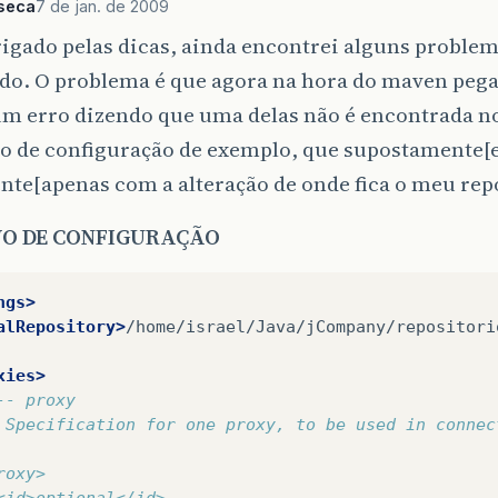
nseca
7 de jan. de 2009
igado pelas dicas, ainda encontrei alguns proble
do. O problema é que agora na hora do maven pega
m erro dizendo que uma delas não é encontrada no
vo de configuração de exemplo, que supostamente[e
ente[apenas com a alteração de onde fica o meu repo
O DE CONFIGURAÇÃO
ngs>
alRepository>
/home/israel/Java/jCompany/repositori
xies>
-- proxy
 Specification for one proxy, to be used in connec
roxy>
<id>optional</id>