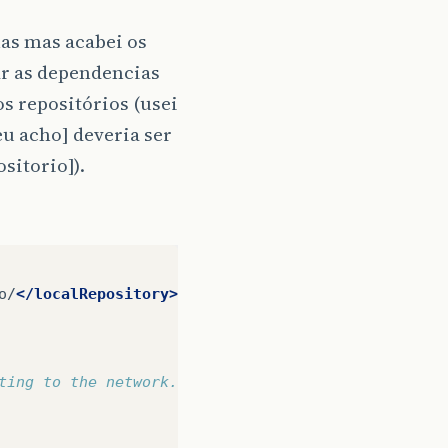
mas mas acabei os
r as dependencias
s repositórios (usei
u acho] deveria ser
sitorio]).
o/
</localRepository>
ting to the network.