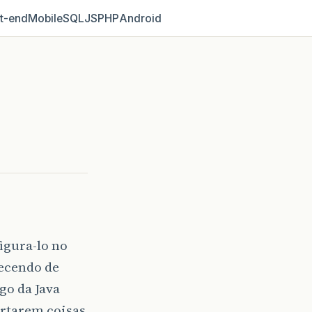
t‑end
Mobile
SQL
JS
PHP
Android
igura-lo no
uecendo de
go da Java
rtarem coisas