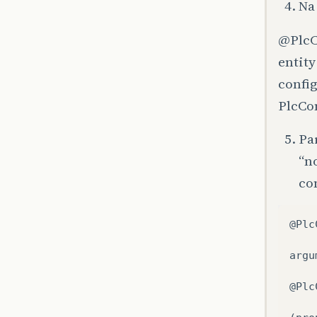
Na 
@PlcC
entit
confi
PlcCo
Pa
“n
co
@Plc
argu
@Plc