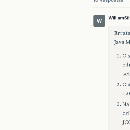
10 Respostas
WilliamSi
W
Errat
Java 
O s
ed
se
O 
1.0
Na
cr
JC