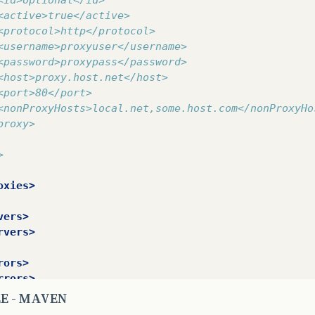
<active>true</active>
<protocol>http</protocol>
<username>proxyuser</username>
<password>proxypass</password>
<host>proxy.host.net</host>
<port>80</port>
<nonProxyHosts>local.net,some.host.com</nonProxyHo
proxy>
>
oxies>
vers>
rvers>
rors>
rrors>
E - MAVEN
ofiles>