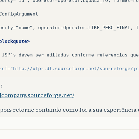
perty=“id”,
operator=Operator.EQUALS_TO,
format=Fo
ConfigArgument

perty=“nome”,
operator=Operator.LIKE_PERC_FINAL,
f
blockquote>
JSP’s
devem
ser
editadas
conforme
referencias
que
ref=
"http://ufpr.dl.sourceforge.net/sourceforge/jc
:
//jcompany.sourceforge.net/
epois retorne contando como foi a sua experiência