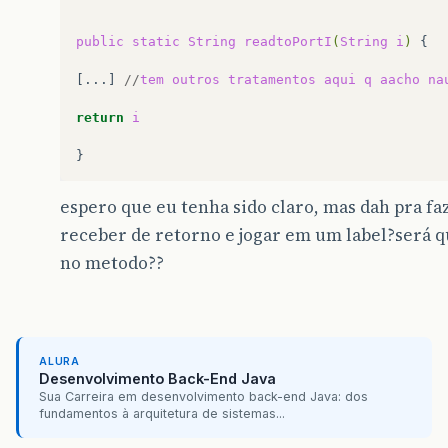
public
static
String
readtoPortI
(
String
i
)
{

[...]
//
tem
outros
tratamentos
aqui
q
aacho
na
return
i
espero que eu tenha sido claro, mas dah pra faz
receber de retorno e jogar em um label?será q
no metodo??
ALURA
Desenvolvimento Back-End Java
Sua Carreira em desenvolvimento back-end Java: dos
fundamentos à arquitetura de sistemas...