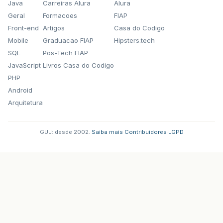
Java
Carreiras Alura
Alura
Geral
Formacoes
FIAP
Front-end
Artigos
Casa do Codigo
Mobile
Graduacao FIAP
Hipsters.tech
SQL
Pos-Tech FIAP
JavaScript
Livros Casa do Codigo
PHP
Android
Arquitetura
GUJ: desde 2002.
·
Saiba mais
·
Contribuidores
·
LGPD