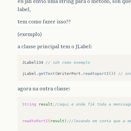
eu jah envio uma string para o metodo, soh que
label,
tem como fazer isso??
(exemplo)
a classe principal tem o JLabel:
JLabel134
// soh como exemplo
jLabel
.
getText
(
WriterPort
.
readtoportI
())
// on
agora na outra classe:
String
result
;//aqui e onde fik toda a menssag
readtoPortI
(
result
)
;//levando em conta que a m