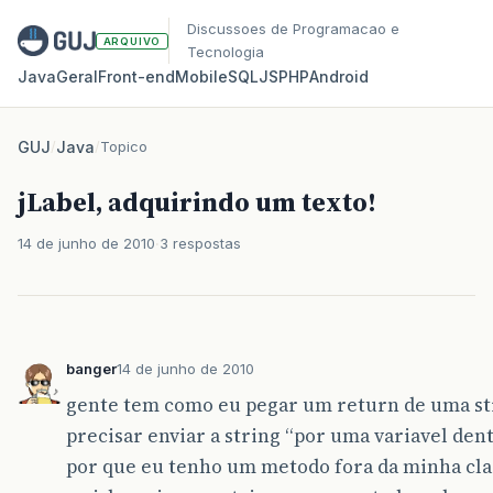
Discussoes de Programacao e
ARQUIVO
Tecnologia
Java
Geral
Front‑end
Mobile
SQL
JS
PHP
Android
GUJ
/
Java
/
Topico
jLabel, adquirindo um texto!
14 de junho de 2010
3 respostas
banger
14 de junho de 2010
gente tem como eu pegar um return de uma s
precisar enviar a string “por uma variavel dent
por que eu tenho um metodo fora da minha class