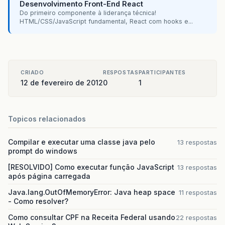
Desenvolvimento Front-End React
Do primeiro componente à liderança técnica!
HTML/CSS/JavaScript fundamental, React com hooks e...
CRIADO
RESPOSTAS
PARTICIPANTES
12 de fevereiro de 2012
0
1
Topicos relacionados
Compilar e executar uma classe java pelo
13 respostas
prompt do windows
[RESOLVIDO] Como executar função JavaScript
13 respostas
após página carregada
Java.lang.OutOfMemoryError: Java heap space
11 respostas
- Como resolver?
Como consultar CPF na Receita Federal usando
22 respostas