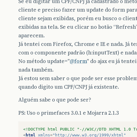
Se eu digitar um CPF/CNPJ já cadastrado o méto
cliente e preciso fazer um update do form par
cliente sejam exibidas, porém eu busco o clien
exibidas na tela. Se eu clicar no botão “Refres
aparecem.
Já tentei com Firefox, Chrome e IE e nada. Já t
com o componente padrão (h:inputText) e nad
No método update="
@form
" do ajax eu já tente
nada também.
Já estou sem saber o que pode ser esse problem
quando digito um CPF/CNPJ já existente.
Alguém sabe o que pode ser?
PS: Uso o primefaces 3.0.1 e Mojarra 2.1.3
<!DOCTYPE html PUBLIC "-//W3C//DTD XHTML 1.0 T
<
html
xmlns
=
"http://www.w3.org/1999/xhtml"