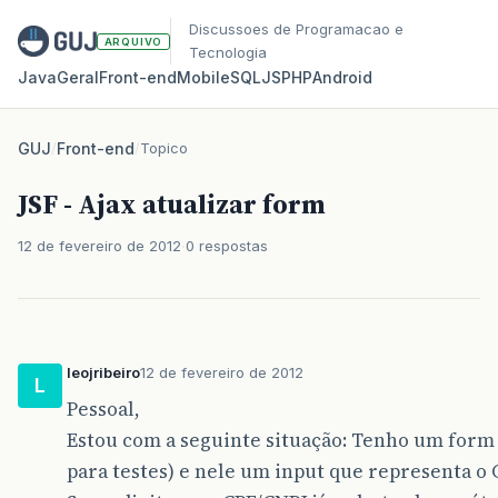
Discussoes de Programacao e
ARQUIVO
Tecnologia
Java
Geral
Front‑end
Mobile
SQL
JS
PHP
Android
GUJ
/
Front-end
/
Topico
JSF - Ajax atualizar form
12 de fevereiro de 2012
0 respostas
leojribeiro
12 de fevereiro de 2012
L
Pessoal,
Estou com a seguinte situação: Tenho um form 
para testes) e nele um input que representa o 