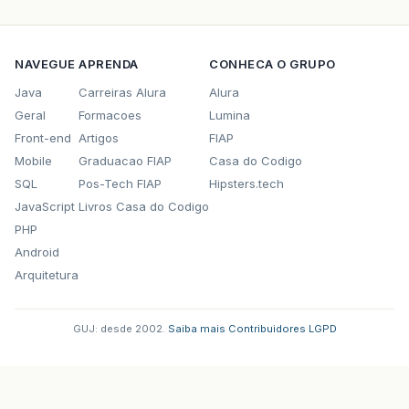
NAVEGUE
APRENDA
CONHECA O GRUPO
Java
Carreiras Alura
Alura
Geral
Formacoes
Lumina
Front-end
Artigos
FIAP
Mobile
Graduacao FIAP
Casa do Codigo
SQL
Pos-Tech FIAP
Hipsters.tech
JavaScript
Livros Casa do Codigo
PHP
Android
Arquitetura
GUJ: desde 2002.
·
Saiba mais
·
Contribuidores
·
LGPD