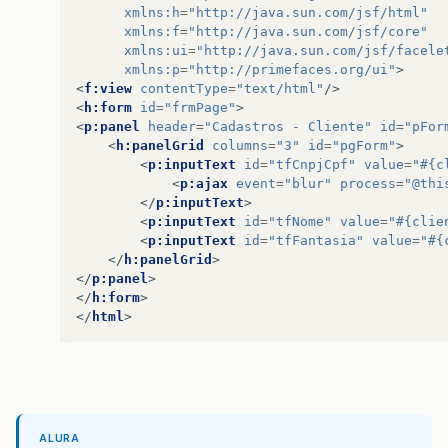
xmlns:h
=
"http://java.sun.com/jsf/html"
xmlns:f
=
"http://java.sun.com/jsf/core"
xmlns:ui
=
"http://java.sun.com/jsf/facele
xmlns:p
=
"http://primefaces.org/ui"
>
<
f:view
contentType
=
"text/html"
/>
<
h:form
id
=
"frmPage"
>
<
p:panel
header
=
"Cadastros - Cliente"
id
=
"pFor
<
h:panelGrid
columns
=
"3"
id
=
"pgForm"
>
<
p:inputText
id
=
"tfCnpjCpf"
value
=
"#{c
<
p:ajax
event
=
"blur"
process
=
"@thi
</
p:inputText
>
<
p:inputText
id
=
"tfNome"
value
=
"#{clie
<
p:inputText
id
=
"tfFantasia"
value
=
"#{
</
h:panelGrid
>
</
p:panel
>
</
h:form
>
</
html
>
ALURA