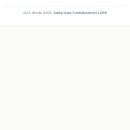
GUJ: desde 2002.
·
Saiba mais
·
Contribuidores
·
LGPD