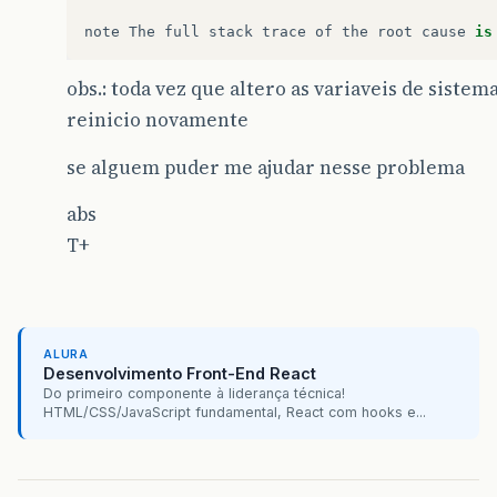
note
The
full
stack
trace
of
the
root
cause
is
obs.: toda vez que altero as variaveis de sistem
reinicio novamente
se alguem puder me ajudar nesse problema
abs
T+
ALURA
Desenvolvimento Front-End React
Do primeiro componente à liderança técnica!
HTML/CSS/JavaScript fundamental, React com hooks e...