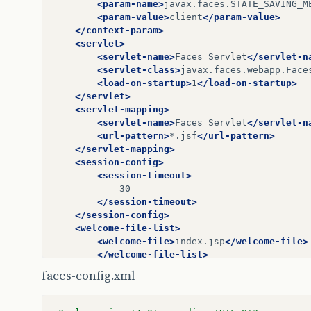
<param-name>
javax.faces.STATE_SAVING_M
<param-value>
client
</param-value>
</context-param>
<servlet>
<servlet-name>
Faces
Servlet
</servlet-n
<servlet-class>
javax.faces.webapp.Face
<load-on-startup>
1
</load-on-startup>
</servlet>
<servlet-mapping>
<servlet-name>
Faces
Servlet
</servlet-n
<url-pattern>
*.jsf
</url-pattern>
</servlet-mapping>
<session-config>
<session-timeout>
</session-timeout>
</session-config>
<welcome-file-list>
<welcome-file>
index.jsp
</welcome-file>
</welcome-file-list>
</web-app>
faces-config.xml