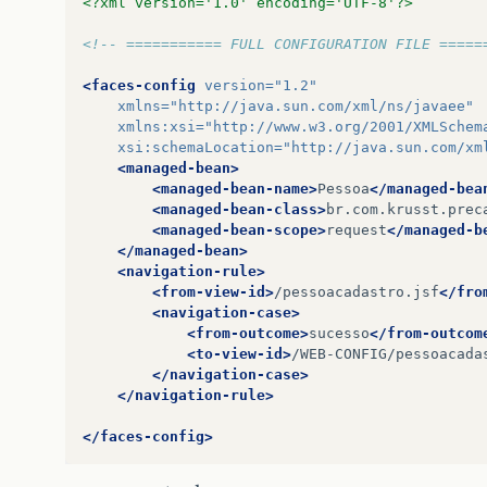
<?xml version='1.0' encoding='UTF-8'?>
<!-- =========== FULL CONFIGURATION FILE =====
<faces-config
version=
"1.2"
xmlns=
"http://java.sun.com/xml/ns/javaee"
xmlns:xsi=
"http://www.w3.org/2001/XMLSchem
xsi:schemaLocation=
"http://java.sun.com/xm
<managed-bean>
<managed-bean-name>
Pessoa
</managed-bea
<managed-bean-class>
br.com.krusst.prec
<managed-bean-scope>
request
</managed-b
</managed-bean>
<navigation-rule>
<from-view-id>
/pessoacadastro.jsf
</fro
<navigation-case>
<from-outcome>
sucesso
</from-outcom
<to-view-id>
/WEB-CONFIG/pessoacada
</navigation-case>
</navigation-rule>
</faces-config>