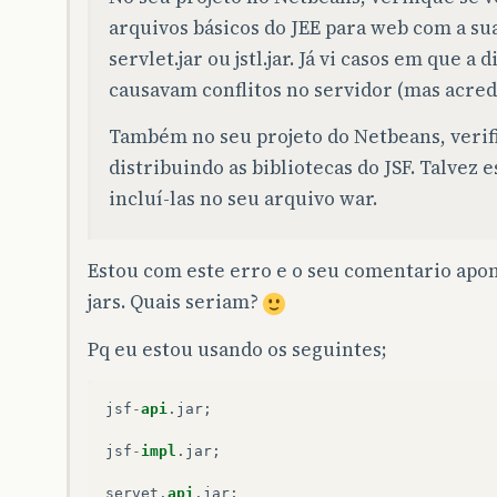
arquivos básicos do JEE para web com a su
servlet.jar ou jstl.jar. Já vi casos em que 
causavam conflitos no servidor (mas acredi
Também no seu projeto do Netbeans, verifi
distribuindo as bibliotecas do JSF. Talvez 
incluí-las no seu arquivo war.
Estou com este erro e o seu comentario apon
jars. Quais seriam?
Pq eu estou usando os seguintes;
jsf
-
api
.
jar
;
jsf
-
impl
.
jar
;
servet
.
api
.
jar
;