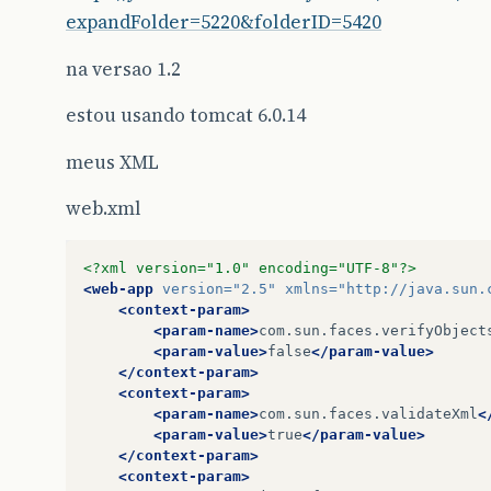
expandFolder=5220&folderID=5420
na versao 1.2
estou usando tomcat 6.0.14
meus XML
web.xml
<?xml version="1.0" encoding="UTF-8"?>
<web-app
version=
"2.5"
xmlns=
"http://java.sun.
<context-param>
<param-name>
com.sun.faces.verifyObject
<param-value>
false
</param-value>
</context-param>
<context-param>
<param-name>
com.sun.faces.validateXml
<
<param-value>
true
</param-value>
</context-param>
<context-param>