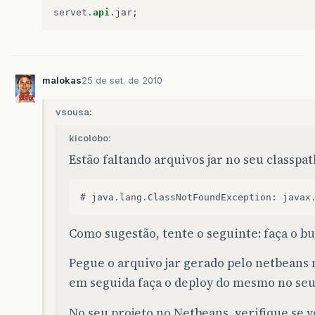
servet
.
api
.
jar
;
malokas
25 de set. de 2010
vsousa:
kicolobo:
Estão faltando arquivos jar no seu classpat
Como sugestão, tente o seguinte: faça o bui
Pegue o arquivo jar gerado pelo netbeans n
em seguida faça o deploy do mesmo no seu
No seu projeto no Netbeans, verifique se v