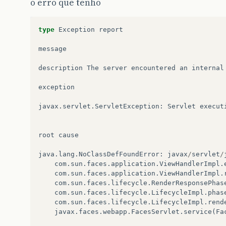
o erro que tenho
type
Exception
report
message
description
The
server
encountered
an
internal
exception
javax
.
servlet
.
ServletException
:
Servlet
execut
root
cause
java
.
lang
.
NoClassDefFoundError
:
javax
/
servlet
/
com
.
sun
.
faces
.
application
.
ViewHandlerImpl
.
com
.
sun
.
faces
.
application
.
ViewHandlerImpl
.
com
.
sun
.
faces
.
lifecycle
.
RenderResponsePhas
com
.
sun
.
faces
.
lifecycle
.
LifecycleImpl
.
phas
com
.
sun
.
faces
.
lifecycle
.
LifecycleImpl
.
rend
javax
.
faces
.
webapp
.
FacesServlet
.
service
(
Fa