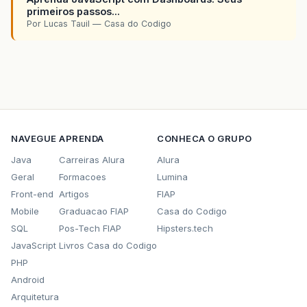
primeiros passos...
Por Lucas Tauil — Casa do Codigo
NAVEGUE
APRENDA
CONHECA O GRUPO
Java
Carreiras Alura
Alura
Geral
Formacoes
Lumina
Front-end
Artigos
FIAP
Mobile
Graduacao FIAP
Casa do Codigo
SQL
Pos-Tech FIAP
Hipsters.tech
JavaScript
Livros Casa do Codigo
PHP
Android
Arquitetura