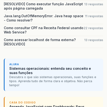
[RESOLVIDO] Como executar função JavaScript
13 respostas
após página carregada
Java.lang.OutOfMemoryError: Java heap space
11 respostas
- Como resolver?
Como consultar CPF na Receita Federal usando
22 respostas
Web Service?
Como acessar localhost de forma externa?
13 respostas
[RESOLVIDO]
ALURA
Sistemas operacionais: entenda seu conceito e
suas funções
Descubra o que são sistemas operacionais, suas funções e
tipos. Aprenda tudo de forma clara e objetiva. Não perca
tempo!
CASA DO CODIGO
Aprenda JavaScript com Dashboards: Seus