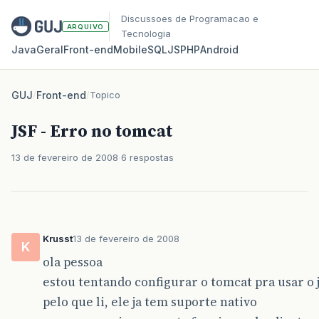
Discussoes de Programacao e
ARQUIVO
Tecnologia
Java
Geral
Front‑end
Mobile
SQL
JS
PHP
Android
GUJ
/
Front-end
/
Topico
JSF - Erro no tomcat
13 de fevereiro de 2008
6 respostas
Krusst
13 de fevereiro de 2008
K
ola pessoa
estou tentando configurar o tomcat pra usar o j
pelo que li, ele ja tem suporte nativo