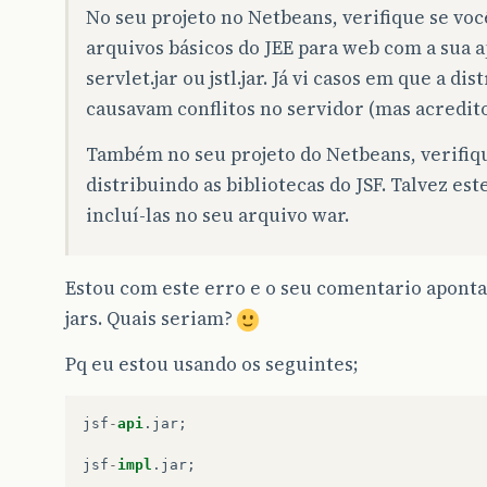
No seu projeto no Netbeans, verifique se voc
arquivos básicos do JEE para web com a sua a
servlet.jar ou jstl.jar. Já vi casos em que a d
causavam conflitos no servidor (mas acredito 
Também no seu projeto do Netbeans, verifiqu
distribuindo as bibliotecas do JSF. Talvez es
incluí-las no seu arquivo war.
Estou com este erro e o seu comentario aponta
jars. Quais seriam?
Pq eu estou usando os seguintes;
jsf
-
api
.
jar
;
jsf
-
impl
.
jar
;