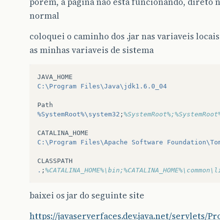
porem, a pagina nao esta funcionando, direto 
normal
coloquei o caminho dos .jar nas variaveis loca
as minhas variaveis de sistema
JAVA_HOME
C:\Program
Files\Java\jdk1.6.0_04
Path
%SystemRoot%\system32
;
%SystemRoot%;%SystemRoot
CATALINA_HOME
C:\Program
Files\Apache
Software
Foundation\To
CLASSPATH
.
;
%CATALINA_HOME%\bin;%CATALINA_HOME%\common\l
baixei os jar do seguinte site
https://javaserverfaces.dev.java.net/servlets/